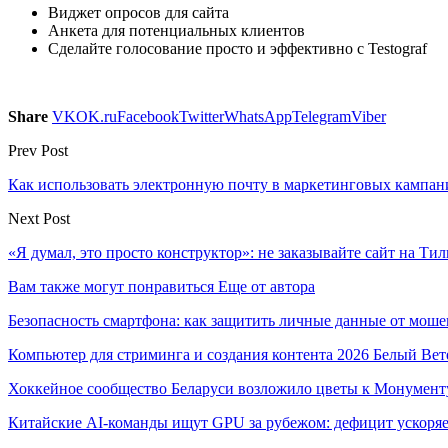
Виджет опросов для сайта
Анкета для потенциальных клиентов
Сделайте голосование просто и эффективно с Testograf
Share
VK
OK.ru
Facebook
Twitter
WhatsApp
Telegram
Viber
Prev Post
Как использовать электронную почту в маркетинговых кампан
Next Post
«‎Я думал, это просто конструктор»: не заказывайте сайт на Тил
Вам также могут понравиться
Еще от автора
Безопасность смартфона: как защитить личные данные от моше
Компьютер для стриминга и создания контента 2026 Белый Вет
Хоккейное сообщество Беларуси возложило цветы к Монумен
Китайские AI-команды ищут GPU за рубежом: дефицит ускоря