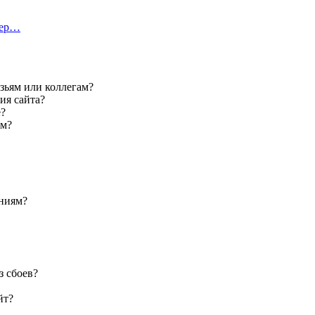
тер…
узьям или коллегам?
ия сайта?
е?
ом?
ениям?
з сбоев?
йт?