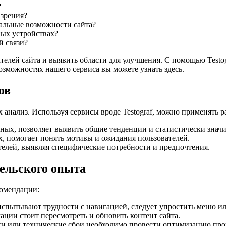
?
 зрения?
альные возможности сайта?
ных устройствах?
й связи?
елей сайта и выявить области для улучшения. С помощью Testogr
зможностях нашего сервиса вы можете узнать здесь.
ов
 анализ. Используя сервисы вроде Testograf, можно применять 
ных, позволяет выявить общие тенденции и статистически знач
х, помогает понять мотивы и ожидания пользователей.
телей, выявляя специфические потребности и предпочтения.
ельского опыта
комендации:
спытывают трудности с навигацией, следует упростить меню ил
ции стоит пересмотреть и обновить контент сайта.
ки или технические сбои необходимо провести оптимизацию про