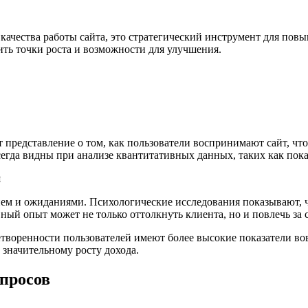
 качества работы сайта, это стратегический инструмент для по
ить точки роста и возможности для улучшения.
представление о том, как пользователи воспринимают сайт, что
егда видны при анализе квантитативных данных, таких как пок
й
ием и ожиданиями. Психологические исследования показывают, ч
вный опыт может не только оттолкнуть клиента, но и повлечь з
етворенности пользователей имеют более высокие показатели во
 значительному росту дохода.
просов