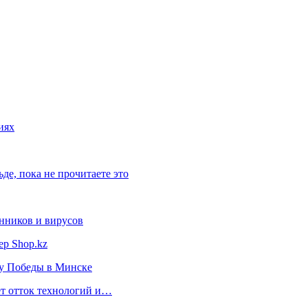
иях
ьде, пока не прочитаете это
нников и вирусов
ер Shop.kz
ту Победы в Минске
ет отток технологий и…