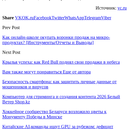
Источник:
vc.ru
Share
VK
OK.ru
Facebook
Twitter
WhatsApp
Telegram
Viber
Prev Post
Как онлайн-школе окупать воронки продаж на микро-
продуктах? [Инструменты/Отчеты и Выводы]
Next Post
Крылья успеха: как Red Bull поднял свои продажи в небеса
Вам также могут понравиться
Еще от автора
Безопасность смартфона: как защитить личные данные от
мошенников и вирусов
Компьютер для стриминга и создания контента 2026 Белый
Ветер Shop.kz
Хоккейное сообщество Беларуси возложило цветы к
Монументу Победы в Минске
Китайские AI-команды ищут GPU за рубежом: дефицит