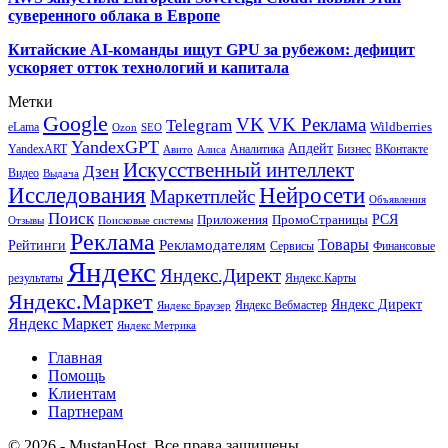
суверенного облака в Европе
Китайские AI-команды ищут GPU за рубежом: дефицит
ускоряет отток технологий и капитала
Метки
Google
VK
VK Реклама
Telegram
eLama
Wildberries
SEO
Ozon
YandexGPT
Апдейт
YandexART
Аналитика
Бизнес
ВКонтакте
Авито
Алиса
Искусственный интеллект
Дзен
Видео
Выдача
Исследования
Нейросети
Маркетплейс
Объявления
Поиск
РСЯ
Приложения
ПромоСтраницы
Поисковые системы
Отзывы
Реклама
Рекламодателям
Товары
Рейтинги
Сервисы
Финансовые
Яндекс
Яндекс.Директ
результаты
Яндекс.Карты
Яндекс.Маркет
Яндекс Директ
Яндекс Вебмастер
Яндекс Браузер
Яндекс Маркет
Яндекс Метрика
Главная
Помощь
Клиентам
Партнерам
© 2026 - MustanHost. Все права защищены.