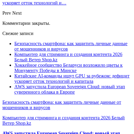
ускоряет отток технологий и…
Prev
Next
Комментарии закрыты.
Свежие записи
Безопасность смартфона: как защитить личные данные
от мошенников и вирусов
Компьютер для стриминга и создания контента 2026
Белый Ветер Shop.kz
Хоккейное сообщество Беларуси возложило цветы к
Монументу Победы в Минске
Китайские AI-команды ищут GPU за рубежом: дефицит
ускоряет отток технологий и капитала
AWS запустила European Sovereign Cloud: новый этап
суверенного облака в Европе
Безопасность смартфона: как защитить личные данные от
мошенников и вирусов
Компьютер для стриминга и создания контента 2026 Белый
Ветер Shop.kz
AWS запустила European Sovereign Cloud: новый этап