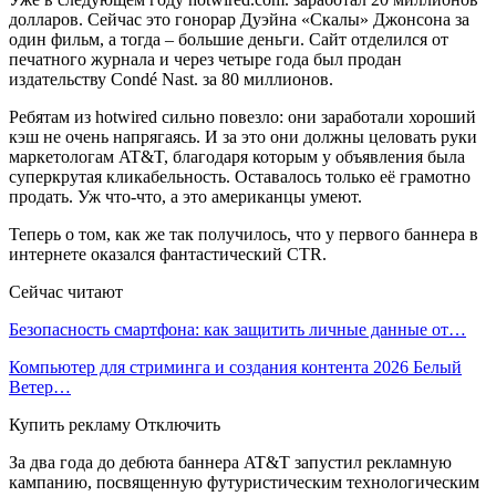
долларов. Сейчас это гонорар Дуэйна «Скалы» Джонсона за
один фильм, а тогда – большие деньги. Сайт отделился от
печатного журнала и через четыре года был продан
издательству Condé Nast. за 80 миллионов.
Ребятам из hotwired сильно повезло: они заработали хороший
кэш не очень напрягаясь. И за это они должны целовать руки
маркетологам AT&T, благодаря которым у объявления была
суперкрутая кликабельность. Оставалось только её грамотно
продать. Уж что-что, а это американцы умеют.
Теперь о том, как же так получилось, что у первого баннера в
интернете оказался фантастический CTR.
Сейчас читают
Безопасность смартфона: как защитить личные данные от…
Компьютер для стриминга и создания контента 2026 Белый
Ветер…
Купить рекламу Отключить
За два года до дебюта баннера AT&T запустил рекламную
кампанию, посвященную футуристическим технологическим