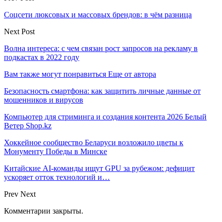
Соцсети люксовых и массовых брендов: в чём разница
Next Post
Волна интереса: с чем связан рост запросов на рекламу в
подкастах в 2022 году
Вам также могут понравиться
Еще от автора
Безопасность смартфона: как защитить личные данные от
мошенников и вирусов
Компьютер для стриминга и создания контента 2026 Белый
Ветер Shop.kz
Хоккейное сообщество Беларуси возложило цветы к
Монументу Победы в Минске
Китайские AI-команды ищут GPU за рубежом: дефицит
ускоряет отток технологий и…
Prev
Next
Комментарии закрыты.