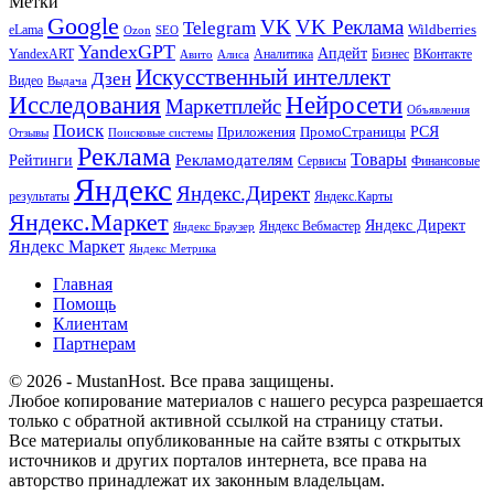
Метки
Google
VK
VK Реклама
Telegram
eLama
Wildberries
SEO
Ozon
YandexGPT
Апдейт
YandexART
Аналитика
Бизнес
ВКонтакте
Авито
Алиса
Искусственный интеллект
Дзен
Видео
Выдача
Исследования
Нейросети
Маркетплейс
Объявления
Поиск
РСЯ
Приложения
ПромоСтраницы
Поисковые системы
Отзывы
Реклама
Рекламодателям
Товары
Рейтинги
Сервисы
Финансовые
Яндекс
Яндекс.Директ
результаты
Яндекс.Карты
Яндекс.Маркет
Яндекс Директ
Яндекс Вебмастер
Яндекс Браузер
Яндекс Маркет
Яндекс Метрика
Главная
Помощь
Клиентам
Партнерам
© 2026 - MustanHost. Все права защищены.
Любое копирование материалов с нашего ресурса разрешается
только с обратной активной ссылкой на страницу статьи.
Все материалы опубликованные на сайте взяты с открытых
источников и других порталов интернета, все права на
авторство принадлежат их законным владельцам.