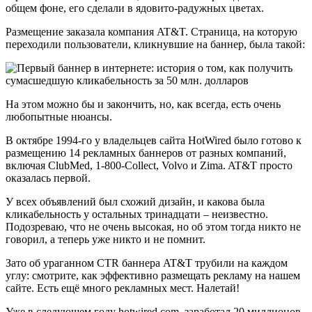
общем фоне, его сделали в ядовито-радужных цветах.
Размещение заказала компания AT&T. Страница, на которую
переходили пользователи, кликнувшие на баннер, была такой:
На этом можно бы и закончить, но, как всегда, есть очень
любопытные нюансы.
В октябре 1994-го у владельцев сайта HotWired было готово к
размещению 14 рекламных баннеров от разных компаний,
включая ClubMed, 1-800-Collect, Volvo и Zima. AT&T просто
оказалась первой.
У всех объявлений был схожий дизайн, и какова была
кликабельность у остальных тринадцати – неизвестно.
Подозреваю, что не очень высокая, но об этом тогда никто не
говорил, а теперь уже никто и не помнит.
Зато об ураганном CTR баннера AT&T трубили на каждом
углу: смотрите, как эффективно размещать рекламу на нашем
сайте. Есть ещё много рекламных мест. Налетай!
Уже в следующем году hotwired.com. заработал 20 миллионов