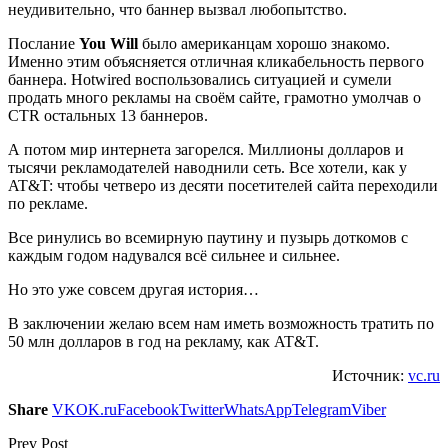
неудивительно, что баннер вызвал любопытство.
Послание
You Will
было американцам хорошо знакомо.
Именно этим объясняется отличная кликабельность первого
баннера. Hotwired воспользовались ситуацией и сумели
продать много рекламы на своём сайте, грамотно умолчав о
CTR остальных 13 баннеров.
А потом мир интернета загорелся. Миллионы долларов и
тысячи рекламодателей наводнили сеть. Все хотели, как у
AT&T: чтобы четверо из десяти посетителей сайта переходили
по рекламе.
Все ринулись во всемирную паутину и пузырь доткомов с
каждым годом надувался всё сильнее и сильнее.
Но это уже совсем другая история…
В заключении желаю всем нам иметь возможность тратить по
50 млн долларов в год на рекламу, как AT&T.
Источник:
vc.ru
Share
VK
OK.ru
Facebook
Twitter
WhatsApp
Telegram
Viber
Prev Post