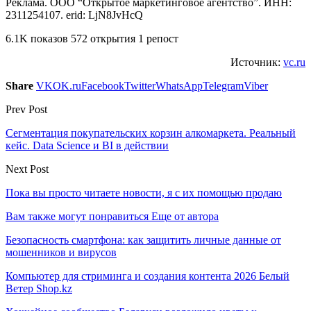
Реклама. ООО “Открытое маркетинговое агентство”. ИНН:
2311254107. erid: LjN8JvHcQ
6.1K показов 572 открытия 1 репост
Источник:
vc.ru
Share
VK
OK.ru
Facebook
Twitter
WhatsApp
Telegram
Viber
Prev Post
Сегментация покупательских корзин алкомаркета. Реальный
кейс. Data Science и BI в действии
Next Post
Пока вы просто читаете новости, я с их помощью продаю
Вам также могут понравиться
Еще от автора
Безопасность смартфона: как защитить личные данные от
мошенников и вирусов
Компьютер для стриминга и создания контента 2026 Белый
Ветер Shop.kz