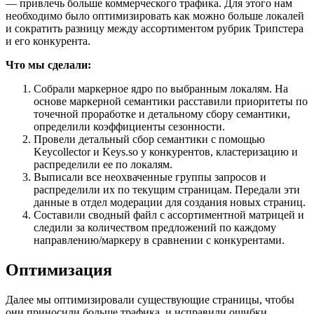
― привлечь больше коммерческого трафика. Для этого нам
необходимо было оптимизировать как можно больше локалей
и сократить разницу между ассортиментом рубрик Трипстера
и его конкурента.
Что мы сделали:
Собрали маркерное ядро по выбранным локалям. На
основе маркерной семантики расставили приоритеты по
точечной проработке и детальному сбору семантики,
определили коэффициенты сезонности.
Провели детальный сбор семантики с помощью
Keycollector и Keys.so у конкурентов, кластеризацию и
распределили ее по локалям.
Выписали все неохваченные группы запросов и
распределили их по текущим страницам. Передали эти
данные в отдел модерации для создания новых страниц.
Составили сводный файл с ассортиментной матрицей и
следили за количеством предложений по каждому
направлению/маркеру в сравнении с конкурентами.
Оптимизация
Далее мы оптимизировали существующие страницы, чтобы
они приносили больше трафика, и исправили ошибки,