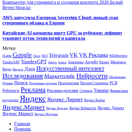
Компьютер для стриминга и создания контента 2026 Белый
Ветер Shop.kz
AWS запустила European Sovereign Cloud: новый этап
суверенного облака в Европе
Китайские AI-команды ищут GPU за рубежом: дефицит
ускоряет отток технологий и капитала
Метки
Google
VK
VK Реклама
Telegram
eLama
Wildberries
SEO
Ozon
YandexGPT
Апдейт
YandexART
Аналитика
Бизнес
ВКонтакте
Авито
Алиса
Искусственный интеллект
Дзен
Видео
Выдача
Исследования
Нейросети
Маркетплейс
Объявления
Поиск
РСЯ
Приложения
ПромоСтраницы
Поисковые системы
Отзывы
Реклама
Рекламодателям
Товары
Рейтинги
Сервисы
Финансовые
Яндекс
Яндекс.Директ
результаты
Яндекс.Карты
Яндекс.Маркет
Яндекс Директ
Яндекс Вебмастер
Яндекс Браузер
Яндекс Маркет
Яндекс Метрика
Главная
Помощь