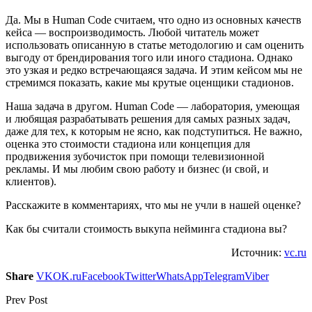
Да. Мы в Human Code считаем, что одно из основных качеств
кейса — воспроизводимость. Любой читатель может
использовать описанную в статье методологию и сам оценить
выгоду от брендирования того или иного стадиона. Однако
это узкая и редко встречающаяся задача. И этим кейсом мы не
стремимся показать, какие мы крутые оценщики стадионов.
Наша задача в другом. Human Code — лаборатория, умеющая
и любящая разрабатывать решения для самых разных задач,
даже для тех, к которым не ясно, как подступиться. Не важно,
оценка это стоимости стадиона или концепция для
продвижения зубочисток при помощи телевизионной
рекламы. И мы любим свою работу и бизнес (и свой, и
клиентов).
Расскажите в комментариях, что мы не учли в нашей оценке?
Как бы считали стоимость выкупа нейминга стадиона вы?
Источник:
vc.ru
Share
VK
OK.ru
Facebook
Twitter
WhatsApp
Telegram
Viber
Prev Post