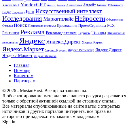
YandexGPT
Апдейт
YandexART
Аналитика
Бизнес
ВКонтакте
Авито
Алиса
Искусственный интеллект
Дзен
Видео
Выдача
Исследования
Нейросети
Маркетплейс
Объявления
Поиск
РСЯ
Приложения
ПромоСтраницы
Поисковые системы
Отзывы
Реклама
Рекламодателям
Товары
Рейтинги
Сервисы
Финансовые
Яндекс
Яндекс.Директ
результаты
Яндекс.Карты
Яндекс.Маркет
Яндекс Директ
Яндекс Вебмастер
Яндекс Браузер
Яндекс Маркет
Яндекс Метрика
Главная
Помощь
Клиентам
Партнерам
© 2026 - MustanHost. Все права защищены.
Любое копирование материалов с нашего ресурса разрешается
только с обратной активной ссылкой на страницу статьи.
Все материалы опубликованные на сайте взяты с открытых
источников и других порталов интернета, все права на
авторство принадлежат их законным владельцам.
Sign in