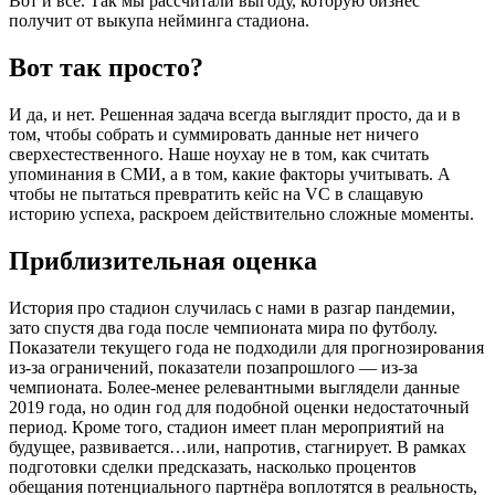
Вот и всё. Так мы рассчитали выгоду, которую бизнес
получит от выкупа нейминга стадиона.
Вот так просто?
И да, и нет. Решенная задача всегда выглядит просто, да и в
том, чтобы собрать и суммировать данные нет ничего
сверхестественного. Наше ноухау не в том, как считать
упоминания в СМИ, а в том, какие факторы учитывать. А
чтобы не пытаться превратить кейс на VC в слащавую
историю успеха, раскроем действительно сложные моменты.
Приблизительная оценка
История про стадион случилась с нами в разгар пандемии,
зато спустя два года после чемпионата мира по футболу.
Показатели текущего года не подходили для прогнозирования
из-за ограничений, показатели позапрошлого — из-за
чемпионата. Более-менее релевантными выглядели данные
2019 года, но один год для подобной оценки недостаточный
период. Кроме того, стадион имеет план мероприятий на
будущее, развивается…или, напротив, стагнирует. В рамках
подготовки сделки предсказать, насколько процентов
обещания потенциального партнёра воплотятся в реальность,