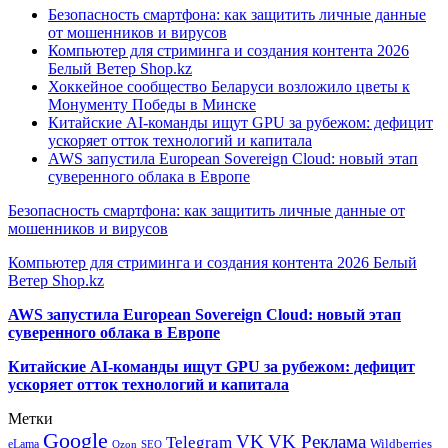
Безопасность смартфона: как защитить личные данные
от мошенников и вирусов
Компьютер для стриминга и создания контента 2026
Белый Ветер Shop.kz
Хоккейное сообщество Беларуси возложило цветы к
Монументу Победы в Минске
Китайские AI-команды ищут GPU за рубежом: дефицит
ускоряет отток технологий и капитала
AWS запустила European Sovereign Cloud: новый этап
суверенного облака в Европе
Безопасность смартфона: как защитить личные данные от
мошенников и вирусов
Компьютер для стриминга и создания контента 2026 Белый
Ветер Shop.kz
AWS запустила European Sovereign Cloud: новый этап
суверенного облака в Европе
Китайские AI-команды ищут GPU за рубежом: дефицит
ускоряет отток технологий и капитала
Метки
Google
VK
VK Реклама
Telegram
eLama
Wildberries
SEO
Ozon