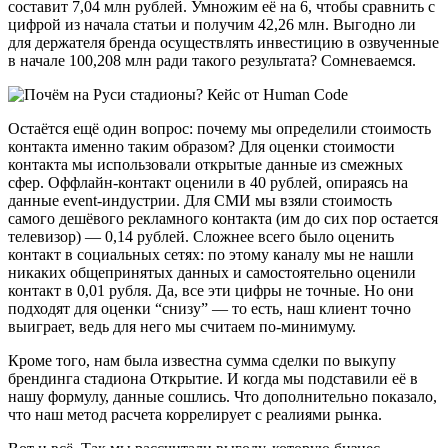
составит 7,04 млн рублей. Умножим её на 6, чтобы сравнить с
цифрой из начала статьи и получим 42,26 млн. Выгодно ли
для держателя бренда осуществлять инвестицию в озвученные
в начале 100,208 млн ради такого результата? Сомневаемся.
Остаётся ещё один вопрос: почему мы определили стоимость
контакта именно таким образом? Для оценки стоимости
контакта мы использовали открытые данные из смежных
сфер. Оффлайн-контакт оценили в 40 рублей, опираясь на
данные event-индустрии. Для СМИ мы взяли стоимость
самого дешёвого рекламного контакта (им до сих пор остается
телевизор) — 0,14 рублей. Сложнее всего было оценить
контакт в социальных сетях: по этому каналу мы не нашли
никаких общепринятых данных и самостоятельно оценили
контакт в 0,01 рубля. Да, все эти цифры не точные. Но они
подходят для оценки “снизу” — то есть, наш клиент точно
выиграет, ведь для него мы считаем по-минимуму.
Кроме того, нам была известна сумма сделки по выкупу
брендинга стадиона Открытие. И когда мы подставили её в
нашу формулу, данные сошлись. Что дополнительно показало,
что наш метод расчета коррелирует с реалиями рынка.