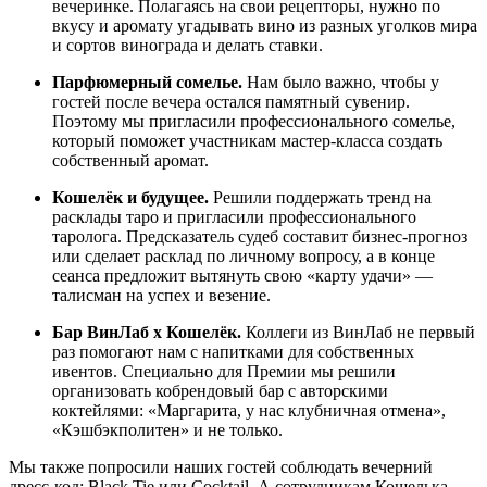
вечеринке. Полагаясь на свои рецепторы, нужно по
вкусу и аромату угадывать вино из разных уголков мира
и сортов винограда и делать ставки.
Парфюмерный сомелье.
Нам было важно, чтобы у
гостей после вечера остался памятный сувенир.
Поэтому мы пригласили профессионального сомелье,
который поможет участникам мастер-класса создать
собственный аромат.
Кошелёк и будущее.
Решили поддержать тренд на
расклады таро и пригласили профессионального
таролога. Предсказатель судеб составит бизнес-прогноз
или сделает расклад по личному вопросу, а в конце
сеанса предложит вытянуть свою «карту удачи» —
талисман на успех и везение.
Бар ВинЛаб х Кошелёк.
Коллеги из ВинЛаб не первый
раз помогают нам с напитками для собственных
ивентов. Специально для Премии мы решили
организовать кобрендовый бар с авторскими
коктейлями: «Маргарита, у нас клубничная отмена»,
«Кэшбэкполитен» и не только.
Мы также попросили наших гостей соблюдать вечерний
дресс-код: Black Tie или Cocktail. А сотрудникам Кошелька