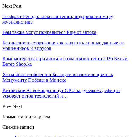
Next Post
Теофраст Ренодо: забытый гений, подаривший миру
журналистику
Вам также могут понравиться
Еще от автора
Безопасность смартфона: как защитить личные данные от
мошенников и вирусов
Компьютер для стриминга и создания контента 2026 Белый
Ветер Shop.kz
Хоккейное сообщество Беларуси возложило цветы к
Монументу Победы в Минске
Китайские AI-команды ищут GPU за рубежом: дефицит
ускоряет отток технологий и…
Prev
Next
Комментарии закрыты.
Свежие записи