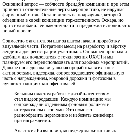
Основной запрос — соблюсти брендбук компании и при этом
привнести отличительные черты мероприятию, не нарушая
фирменный стиль. Остановились на подрядчике, который
объединил в своей концепции торжественность Оскара, но
при этом добавил ей лаконичности и предложил использовать
новый шрифт.
Совместно с агентством шаг за шагом начали проработку
визуальной части. Потратили месяц на разработку и вёрстку
лендинга для регистрации участников. Он вышел простым и
удобным для пользователя с точки зрения UX/UI и мы
планируем его переиспользовать для подобных мероприятий.
Дальше последовала визуальная проработка всех зон с
активностями, видеоряда, сопровождающего официальную
часть с награждением, ковровой дорожки и фотозоны в
лучших традициях кинофестивалей.
Большим пластом работы с дизайн-агентством
стал видеопродакшен. Каждую номинацию мы
сопровождали отдельным фоновым роликом и
интерактивом с гостями. Это помогло
разнообразить церемонию и избежать конвейера
при награждении.
Анастасия Ризванович, менеджер маркетинговых