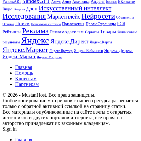
YandexGPT
Апдейт
YandexART
Аналитика
Бизнес
ВКонтакте
Авито
Алиса
Искусственный интеллект
Дзен
Видео
Выдача
Исследования
Нейросети
Маркетплейс
Объявления
Поиск
РСЯ
Приложения
ПромоСтраницы
Поисковые системы
Отзывы
Реклама
Рекламодателям
Товары
Рейтинги
Сервисы
Финансовые
Яндекс
Яндекс.Директ
результаты
Яндекс.Карты
Яндекс.Маркет
Яндекс Директ
Яндекс Вебмастер
Яндекс Браузер
Яндекс Маркет
Яндекс Метрика
Главная
Помощь
Клиентам
Партнерам
© 2026 - MustanHost. Все права защищены.
Любое копирование материалов с нашего ресурса разрешается
только с обратной активной ссылкой на страницу статьи.
Все материалы опубликованные на сайте взяты с открытых
источников и других порталов интернета, все права на
авторство принадлежат их законным владельцам.
Sign in
Главная