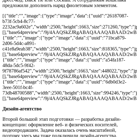
предложили дополнить наряд фиолетовым элементом.
[{"title":"","image":{"type":"image","data":{"uuid":"26187087-
b73f-5cb4-8c77-
2232ac9a602e","width":2500,"height":1663,"size":271260,"type":"jp
[],"base64preview":"/9j/4AAQSkZJRgABAQAAAQABA
{"title":"","image":{"type":"image","data":{"uuid":"71bca879-
2d06-5d4c-a891-
c41e8a9eab38","width":2500,"height":1663,"size":818365,"type":"jp
[],"base64preview":"/9j/4AAQSkZJRgABAQAAAQABA
{"title":"","image":{"type":"image","data":{"uuid":"a54fa187-
48da-5dc5-9f42-
9f78786af542","width":2500,"height":1663,"size":448022,"type":"jpg
[],"base64preview":"/9j/4AAQSkZJRgABAQAAAQABA
{"title":"","image":{"type":"image","data":{"uuid":"6db0d3e2-
3eee-501f-bc4f-
73db48700588","width":2500,"height":1663,"size":994246,"type":"jp
[],"base64preview":"/9j/4AAQSkZJRgABAQAAAQABA
Дизайн-агентство
Второй большой этап подготовки — разработка дизайн-
концепции: оформление веб- и физических носителей,
видеопродакшен. Задача оказалась очень масштабной,
поэтому здесь мы тоже подключили дизайн-агентства.