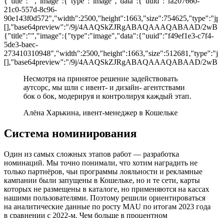
{"title":"","image":{"type":"image","data":{"uuid":"fa207660-
21c0-557d-8c96-
90e143f0d572","width":2500,"height":1663,"size":754625,"type":"jpg
[],"base64preview":"/9j/4AAQSkZJRgABAQAAAQAB
{"title":"","image":{"type":"image","data":{"uuid":"f49ef1e3-c7f4-
5de3-baec-
273410310948","width":2500,"height":1663,"size":512681,"type":"jp
[],"base64preview":"/9j/4AAQSkZJRgABAQAAAQAB
Несмотря на принятое решение задействовать
аутсорс, мы шли с ивент- и дизайн- агентствами
бок о бок, модерируя и контролируя каждый этап.
Алёна Харькина, ивент-менеджер в Кошельке
Система номинирования
Один из самых сложных этапов работ — разработка
номинаций. Мы точно понимали, что хотим наградить не
только партнёров, чьи программы лояльности и рекламные
кампании были запущены в Кошельке, но и те сети, карты
которых не размещены в каталоге, но применяются на кассах
нашими пользователями. Поэтому решили ориентироваться
на аналитические данные по росту MAU по итогам 2023 года
в сравнении с 2022-м. Чем больше в процентном