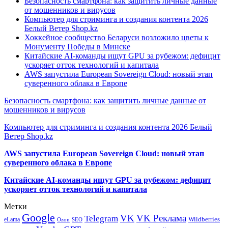
Безопасность смартфона: как защитить личные данные
от мошенников и вирусов
Компьютер для стриминга и создания контента 2026
Белый Ветер Shop.kz
Хоккейное сообщество Беларуси возложило цветы к
Монументу Победы в Минске
Китайские AI-команды ищут GPU за рубежом: дефицит
ускоряет отток технологий и капитала
AWS запустила European Sovereign Cloud: новый этап
суверенного облака в Европе
Безопасность смартфона: как защитить личные данные от
мошенников и вирусов
Компьютер для стриминга и создания контента 2026 Белый
Ветер Shop.kz
AWS запустила European Sovereign Cloud: новый этап
суверенного облака в Европе
Китайские AI-команды ищут GPU за рубежом: дефицит
ускоряет отток технологий и капитала
Метки
Google
VK
VK Реклама
Telegram
eLama
Wildberries
SEO
Ozon