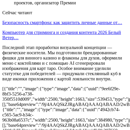
проектов, организатор Премии
Сейчас читают
Безопасность смартфона: как защитить личные данные от…
Компьютер для стриминга и создания контента 2026 Белый
Ветер…
Последний этап проработки визуальной концепции —
физические носители. Мы подготовили брендированные
фишки для винного казино и флаконы для духов, оформили
меню с коктейлями и с помощью AI сгенерировали
изображения для карт таро. Особое внимание уделили
статуэтке для победителей — придумали стеклянный куб в
виде иконки приложения с картой лояльности внутри.
[{"title":"","image":{"type":"image","data":{"uuid":"9ee6f29e-
8bf3-5256-a738-
350f5510d009","width":2500,"height":1663,"size":539453,"type":"jp
[],"base64preview":"/9j/4AAQSkZJRgABAQAAAQABA
{"title":"","image":{"type":"image","data":{"uuid":"4942cb74-
c565-5ac9-b34c-
963b08a6537c","width":2500,"height":1663,"size":384980,"type":"jp
[],"base64preview":"/9j/4AAQSkZJRgABAQAAAQAB