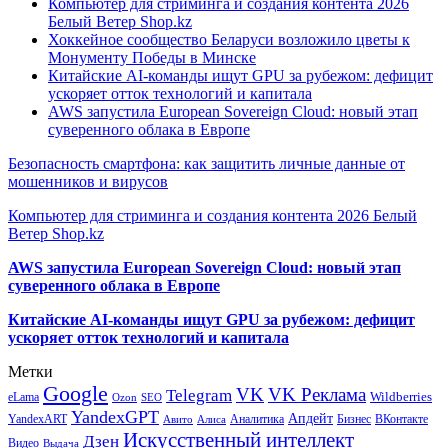
Компьютер для стриминга и создания контента 2026
Белый Ветер Shop.kz
Хоккейное сообщество Беларуси возложило цветы к
Монументу Победы в Минске
Китайские AI-команды ищут GPU за рубежом: дефицит
ускоряет отток технологий и капитала
AWS запустила European Sovereign Cloud: новый этап
суверенного облака в Европе
Безопасность смартфона: как защитить личные данные от
мошенников и вирусов
Компьютер для стриминга и создания контента 2026 Белый
Ветер Shop.kz
AWS запустила European Sovereign Cloud: новый этап
суверенного облака в Европе
Китайские AI-команды ищут GPU за рубежом: дефицит
ускоряет отток технологий и капитала
Метки
Google
VK
VK Реклама
Telegram
eLama
Wildberries
SEO
Ozon
YandexGPT
Апдейт
YandexART
Аналитика
Бизнес
ВКонтакте
Авито
Алиса
Искусственный интеллект
Дзен
Видео
Выдача