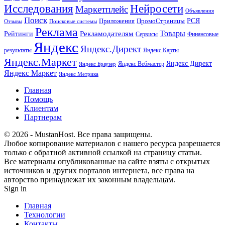
Исследования
Нейросети
Маркетплейс
Объявления
Поиск
РСЯ
Приложения
ПромоСтраницы
Поисковые системы
Отзывы
Реклама
Рекламодателям
Товары
Рейтинги
Сервисы
Финансовые
Яндекс
Яндекс.Директ
результаты
Яндекс.Карты
Яндекс.Маркет
Яндекс Директ
Яндекс Вебмастер
Яндекс Браузер
Яндекс Маркет
Яндекс Метрика
Главная
Помощь
Клиентам
Партнерам
© 2026 - MustanHost. Все права защищены.
Любое копирование материалов с нашего ресурса разрешается
только с обратной активной ссылкой на страницу статьи.
Все материалы опубликованные на сайте взяты с открытых
источников и других порталов интернета, все права на
авторство принадлежат их законным владельцам.
Sign in
Главная
Технологии
Контакты