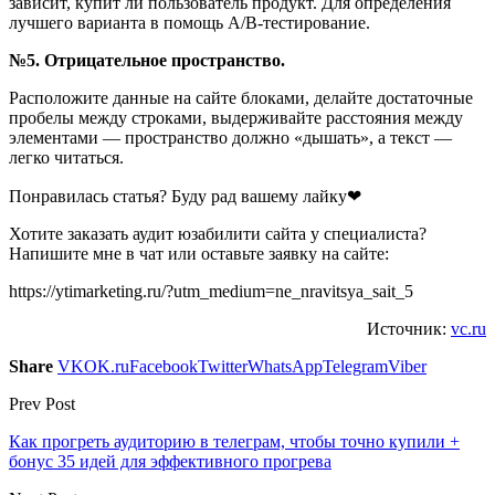
зависит, купит ли пользователь продукт. Для определения
лучшего варианта в помощь A/B-тестирование.
№5. Отрицательное пространство.
Расположите данные на сайте блоками, делайте достаточные
пробелы между строками, выдерживайте расстояния между
элементами — пространство должно «дышать», а текст —
легко читаться.
Понравилась статья? Буду рад вашему лайку❤
Хотите заказать аудит юзабилити сайта у специалиста?
Напишите мне в чат или оставьте заявку на сайте:
https://ytimarketing.ru/?utm_medium=ne_nravitsya_sait_5
Источник:
vc.ru
Share
VK
OK.ru
Facebook
Twitter
WhatsApp
Telegram
Viber
Prev Post
Как прогреть аудиторию в телеграм, чтобы точно купили +
бонус 35 идей для эффективного прогрева