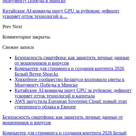
Монументу Победы в Минске
Китайские AI-команды ищут GPU за рубежом: дефицит
ускоряет отток технологий и…
Prev
Next
Комментарии закрыты.
Свежие записи
Безопасность смартфона: как защитить личные данные
от мошенников и вирусов
Компьютер для стриминга и создания контента 2026
Белый Ветер Shop.kz
Хоккейное сообщество Беларуси возложило цветы к
Монументу Победы в Минске
Китайские AI-команды ищут GPU за рубежом: дефицит
ускоряет отток технологий и капитала
AWS запустила European Sovereign Cloud: новый этап
суверенного облака в Европе
Безопасность смартфона: как защитить личные данные от
мошенников и вирусов
Компьютер для стриминга и создания контента 2026 Белый