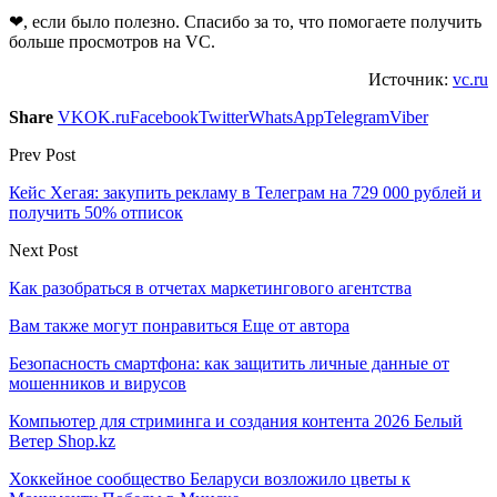
❤, если было полезно. Спасибо за то, что помогаете получить
больше просмотров на VC.
Источник:
vc.ru
Share
VK
OK.ru
Facebook
Twitter
WhatsApp
Telegram
Viber
Prev Post
Кейс Хегая: закупить рекламу в Телеграм на 729 000 рублей и
получить 50% отписок
Next Post
Как разобраться в отчетах маркетингового агентства
Вам также могут понравиться
Еще от автора
Безопасность смартфона: как защитить личные данные от
мошенников и вирусов
Компьютер для стриминга и создания контента 2026 Белый
Ветер Shop.kz
Хоккейное сообщество Беларуси возложило цветы к