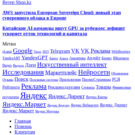
Ветер Shop.kz
AWS запустила European Sovereign Cloud: новый этап
суверенного облака в Европе
Китайские AI-команды ищут GPU за рубежом: дефицит
ускоряет отток технологий и капитала
Метки
Google
VK
VK Реклама
Telegram
eLama
Wildberries
SEO
Ozon
YandexGPT
Апдейт
YandexART
Аналитика
Бизнес
ВКонтакте
Авито
Алиса
Искусственный интеллект
Дзен
Видео
Выдача
Исследования
Нейросети
Маркетплейс
Объявления
Поиск
РСЯ
Приложения
ПромоСтраницы
Поисковые системы
Отзывы
Реклама
Рекламодателям
Товары
Рейтинги
Сервисы
Финансовые
Яндекс
Яндекс.Директ
результаты
Яндекс.Карты
Яндекс.Маркет
Яндекс Директ
Яндекс Вебмастер
Яндекс Браузер
Яндекс Маркет
Яндекс Метрика
Главная
Помощь
Клиентам