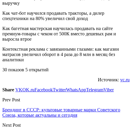
выручку
Как чат-бот научился продавать тракторы, а дилер
спецтехники на 80% увеличил свой доход
Как багетная мастерская научилась продавать на сайте
премиум-товары с чеком от 500К вместо дешевых рам и
выросла втрое
Контекстная реклама с завязанными глазами: как магазин
матрасов увеличил оборот в 4 раза до 8 млн в месяц без
аналитики
30 показов 5 открытий
Источник:
vc.ru
Share
VK
OK.ru
Facebook
Twitter
WhatsApp
Telegram
Viber
Prev Post
Брендинг в СССР: культовые товарные марки Советского
Союза, которые актуальны и сегодня
Next Post