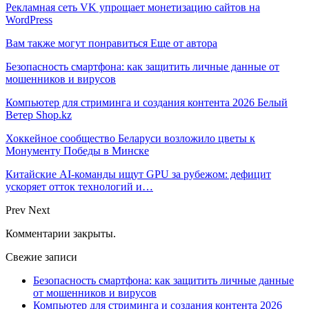
Рекламная сеть VK упрощает монетизацию сайтов на
WordPress
Вам также могут понравиться
Еще от автора
Безопасность смартфона: как защитить личные данные от
мошенников и вирусов
Компьютер для стриминга и создания контента 2026 Белый
Ветер Shop.kz
Хоккейное сообщество Беларуси возложило цветы к
Монументу Победы в Минске
Китайские AI-команды ищут GPU за рубежом: дефицит
ускоряет отток технологий и…
Prev
Next
Комментарии закрыты.
Свежие записи
Безопасность смартфона: как защитить личные данные
от мошенников и вирусов
Компьютер для стриминга и создания контента 2026