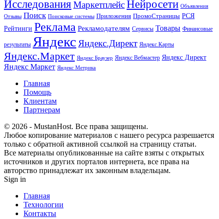
Исследования
Нейросети
Маркетплейс
Объявления
Поиск
РСЯ
Приложения
ПромоСтраницы
Поисковые системы
Отзывы
Реклама
Рекламодателям
Товары
Рейтинги
Сервисы
Финансовые
Яндекс
Яндекс.Директ
результаты
Яндекс.Карты
Яндекс.Маркет
Яндекс Директ
Яндекс Вебмастер
Яндекс Браузер
Яндекс Маркет
Яндекс Метрика
Главная
Помощь
Клиентам
Партнерам
© 2026 - MustanHost. Все права защищены.
Любое копирование материалов с нашего ресурса разрешается
только с обратной активной ссылкой на страницу статьи.
Все материалы опубликованные на сайте взяты с открытых
источников и других порталов интернета, все права на
авторство принадлежат их законным владельцам.
Sign in
Главная
Технологии
Контакты