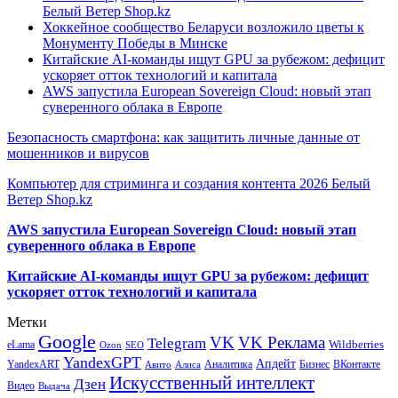
Белый Ветер Shop.kz
Хоккейное сообщество Беларуси возложило цветы к
Монументу Победы в Минске
Китайские AI-команды ищут GPU за рубежом: дефицит
ускоряет отток технологий и капитала
AWS запустила European Sovereign Cloud: новый этап
суверенного облака в Европе
Безопасность смартфона: как защитить личные данные от
мошенников и вирусов
Компьютер для стриминга и создания контента 2026 Белый
Ветер Shop.kz
AWS запустила European Sovereign Cloud: новый этап
суверенного облака в Европе
Китайские AI-команды ищут GPU за рубежом: дефицит
ускоряет отток технологий и капитала
Метки
Google
VK
VK Реклама
Telegram
eLama
Wildberries
SEO
Ozon
YandexGPT
Апдейт
YandexART
Аналитика
Бизнес
ВКонтакте
Авито
Алиса
Искусственный интеллект
Дзен
Видео
Выдача