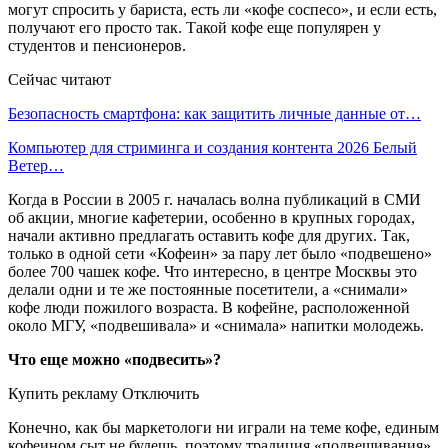
могут спросить у бариста, есть ли «кофе соспесо», и если есть,
получают его просто так. Такой кофе еще популярен у
студентов и пенсионеров.
Сейчас читают
Безопасность смартфона: как защитить личные данные от…
Компьютер для стриминга и создания контента 2026 Белый
Ветер…
Когда в России в 2005 г. началась волна публикаций в СМИ
об акции, многие кафетерии, особенно в крупных городах,
начали активно предлагать оставить кофе для других. Так,
только в одной сети «Кофеин» за пару лет было «подвешено»
более 700 чашек кофе. Что интересно, в центре Москвы это
делали одни и те же постоянные посетители, а «снимали»
кофе люди пожилого возраста. В кофейне, расположенной
около МГУ, «подвешивала» и «снимала» напитки молодежь.
Что еще можно «подвесить»?
Купить рекламу Отключить
Конечно, как бы маркетологи ни играли на теме кофе, единым
кофеином сыт не будешь, поэтому традиция «подвешивания»