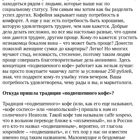
находиться рядом с людьми, которые выше нас по
социальному статусу. Тем самым мы хотим как бы разделить
успех других. Кофейня закрывает нашу потребность в
комфорте. А еще у нас есть потребность быть хорошими,
которую удовлетворить труднее, чем нам кажется. Добрые
дела делать несложно, но все мы настолько разные, что одним
они даются труднее, другим проще. Кому-то кажется: угостить
незнакомца бокалом вина – что может быть проще? Донести
пожилой женщине сумки до квартиры? Легко! Но многих
мучают стыд, неловкость, стеснение, поэтому таким людям
проще совершать благотворительные дела анонимно. Здесь
концепция «подвешенного кофе» работает как нельзя лучше:
вы просто покупаете чашечку латте за условные 250 рублей,
зная, что подарите кому-то улыбку этим вечером. Ваша
потребность удовлетворена, чему рады и вы, и маркетологи.
Откуда пришла традиция «подвешенного кофе»?
Традиция «подвешенного» кофе (или, как его еще называют,
«кофе соспесо» или «неапольский») пришла к нам из
солнечного Неаполя. Такой кофе там называли caffe sospeso,
что в вольном переводе ближе к «оплаченный», но в России
его кто-то назвал «подвешенным», вероятно, от глагола
sospendere – «подвешивать», и с тех пор у нас он известен
именно под таким названием. Малоимущие и бездомные