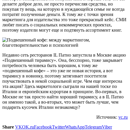
делаете доброе дело, не просто перечисляя средства, но
покупая ту вещь, на которую в нуждающейся семье не всегда
потратят полученные деньги. К тому же с точки зрения
маркетинга для издательства это тоже прекрасный кейс. СМИ
любят писать о социальных некоммерческих проектах,
поэтому издатели могут еще и подтянуть ассортимент книг.
Недавно сеть ресторанов IL Патио запустила в Москве акцию
«Подвешенный тирамису». Она, бесспорно, тоже закрывает
потребность человека быть хорошим, к тому же
«подвешенный кофе» – это уже не новая история, а вот
тирамису в новинку, поэтому затягивает посетителя
поучаствовать в некой социальной игре. Чем еще интересна
эта акция? Здесь маркетологи сыграли на нашей тоске по
Италии и европейским курортам в принципе. Во-первых, в
Москве не так просто найти хороший тирамису, а в IL Патио
он именно такой, а во-вторых, что может быть лучше, чем
подарить кусочек Италии незнакомцу?
Источник:
vc.ru
Share
VK
OK.ru
Facebook
Twitter
WhatsApp
Telegram
Viber