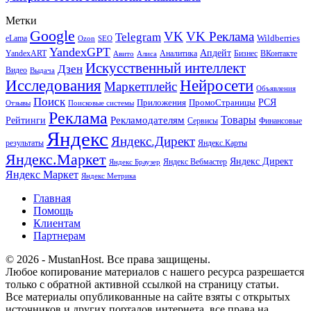
Метки
Google
VK
VK Реклама
Telegram
eLama
Wildberries
SEO
Ozon
YandexGPT
Апдейт
YandexART
Аналитика
Бизнес
ВКонтакте
Авито
Алиса
Искусственный интеллект
Дзен
Видео
Выдача
Исследования
Нейросети
Маркетплейс
Объявления
Поиск
РСЯ
Приложения
ПромоСтраницы
Поисковые системы
Отзывы
Реклама
Рекламодателям
Товары
Рейтинги
Сервисы
Финансовые
Яндекс
Яндекс.Директ
результаты
Яндекс.Карты
Яндекс.Маркет
Яндекс Директ
Яндекс Вебмастер
Яндекс Браузер
Яндекс Маркет
Яндекс Метрика
Главная
Помощь
Клиентам
Партнерам
© 2026 - MustanHost. Все права защищены.
Любое копирование материалов с нашего ресурса разрешается
только с обратной активной ссылкой на страницу статьи.
Все материалы опубликованные на сайте взяты с открытых
источников и других порталов интернета, все права на