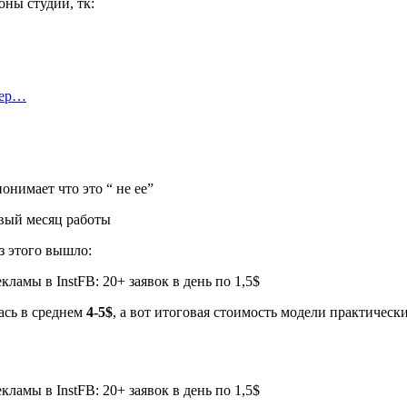
ны студии, тк:
тер…
онимает что это “ не ее”
вый месяц работы
з этого вышло:
сь в среднем
4-5$
, а вот итоговая стоимость модели практическ