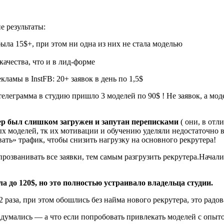
е результаты:
была 15$+, при этом ни одна из них не стала моделью
качества, что и в лид-форме
елеграмма в студию пришло 3 моделей по 90$ ! Не заявок, а мо
р был слишком загружен и запутан переписками
( они, в отл
вых моделей, тк их мотивации и обучению уделяли недостаточно 
ать» трафик, чтобы снизить нагрузку на основного рекрутера!
прозванивать все заявки, тем самым разгрузить рекрутера.Начал
а до 120$, но это полностью устраивало владельца студии.
раза, при этом обошлись без найма нового рекрутера, это радов
адумались — а что если попробовать привлекать моделей с опыт