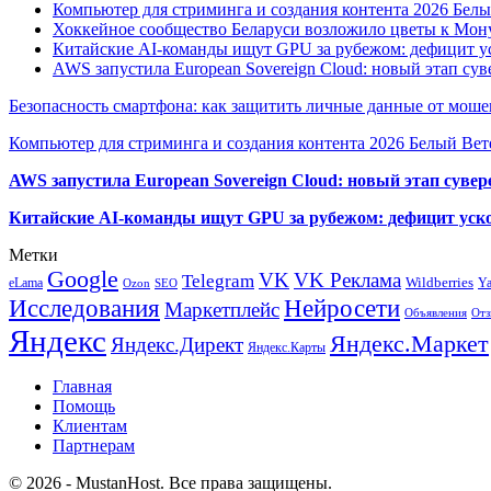
Компьютер для стриминга и создания контента 2026 Белы
Хоккейное сообщество Беларуси возложило цветы к Мо
Китайские AI-команды ищут GPU за рубежом: дефицит ус
AWS запустила European Sovereign Cloud: новый этап сув
Безопасность смартфона: как защитить личные данные от моше
Компьютер для стриминга и создания контента 2026 Белый Вет
AWS запустила European Sovereign Cloud: новый этап сувер
Китайские AI-команды ищут GPU за рубежом: дефицит уско
Метки
Google
VK
VK Реклама
Telegram
eLama
Wildberries
Y
SEO
Ozon
Исследования
Нейросети
Маркетплейс
Объявления
Отз
Яндекс
Яндекс.Маркет
Яндекс.Директ
Яндекс.Карты
Главная
Помощь
Клиентам
Партнерам
© 2026 - MustanHost. Все права защищены.