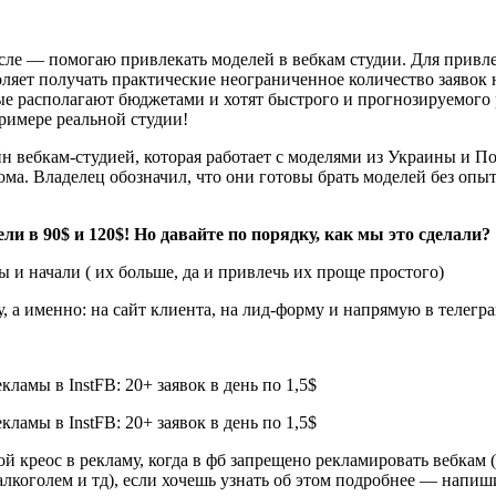
исле — помогаю привлекать моделей в вебкам студии. Для привле
т получать практические неограниченное количество заявок на
ые располагают бюджетами и хотят быстрого и прогнозируемого 
примере реальной студии!
айн вебкам-студией, которая работает с моделями из Украины и
ома. Владелец обозначил, что они готовы брать моделей без опы
и в 90$ и 120$! Но давайте по порядку, как мы это сделали?
ы и начали ( их больше, да и привлечь их проще простого)
, а именно: на сайт клиента, на лид-форму и напрямую в телегра
ой креос в рекламу, когда в фб запрещено рекламировать вебкам 
голем и тд), если хочешь узнать об этом подробнее — напиши 