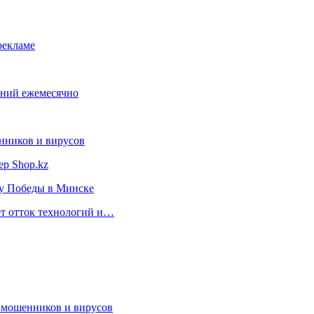
рекламе
ений ежемесячно
нников и вирусов
ер Shop.kz
ту Победы в Минске
ет отток технологий и…
т мошенников и вирусов