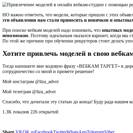
НО важно отметить, что модели, которые пришли с этих о
эти объявления нам стали приносить и новичков и опытны
При поиске вебкам моделей надо понимать, что
опытных модел
невозможно
. Поэтому идеальным оказался вариант, когда мы с
По этой же причине при обучении рекрутеров стоит делать уп
Хотите привлечь моделей в свою вебка
Тогда напишите мне кодовую фразу «ВЕБКАМ ТАРГЕТ» в директ 
сотрудничество со мной и примете решение!
Мой инстаграм @liza_adver
Мой телеграм @liza_adver
Спасибо, что дочитали эту статью до конца! Буду рада вашим к
1.3K показов 226 открытий
Share
VK
OK.ru
Facebook
Twitter
WhatsApp
Telegram
Viber