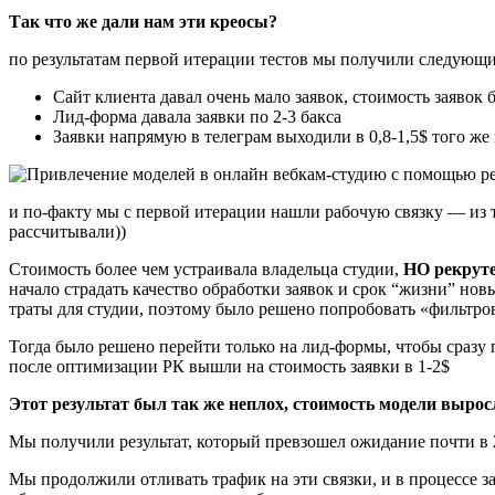
Так что же дали нам эти креосы?
по результатам первой итерации тестов мы получили следующи
Сайт клиента давал очень мало заявок, стоимость заявок 
Лид-форма давала заявки по 2-3 бакса
Заявки напрямую в телеграм выходили в 0,8-1,5$ того же 
и по-факту мы с первой итерации нашли рабочую связку — из т
рассчитывали))
Стоимость более чем устраивала владельца студии,
НО рекруте
начало страдать качество обработки заявок и срок “жизни” но
траты для студии, поэтому было решено попробовать «фильтров
Тогда было решено перейти только на лид-формы, чтобы сразу 
после оптимизации РК вышли на стоимость заявки в 1-2$
Этот результат был так же неплох, стоимость модели выросл
Мы получили результат, который превзошел ожидание почти в 2 
Мы продолжили отливать трафик на эти связки, и в процессе з