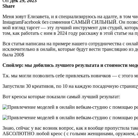
On
Дек 29, 2023
Share
Меня зовут Елизавета, и я специализируюсь на адалте, в том ч
InstagramFacebook без сомнения САМЫЙ СИЛЬНЫЙ. Он позволяе
мой взгляд таргет — эту лучший инструмент для студий, котор
том, как работать с ним в 2024 году расскажу в этой статье на 
Вся статья написана на примере нашего сотрудничества с онл
исключительно в онлайн, которые будут вести трансляцию из д
была 200$
Спойлер: мы добились лучшего результата и стоимости модел
Т.к. мы могли позволить себе привлекать новичков — с этого м
Запустили 30 креативов, по 10 на каждую посадочную страницу
Вот креосы которые показали самый лучший результат:
Знаю, сейчас у вас возник вопрос, как я вообще пропустила так
АБСОЛЮТНО любой креос ( с голыми женщинами, оружием, алко