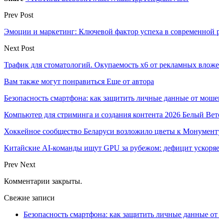
Prev Post
Эмоции и маркетинг: Ключевой фактор успеха в современной 
Next Post
Трафик для стоматологий. Окупаемость х6 от рекламных влож
Вам также могут понравиться
Еще от автора
Безопасность смартфона: как защитить личные данные от моше
Компьютер для стриминга и создания контента 2026 Белый Вет
Хоккейное сообщество Беларуси возложило цветы к Монумен
Китайские AI-команды ищут GPU за рубежом: дефицит ускоря
Prev
Next
Комментарии закрыты.
Свежие записи
Безопасность смартфона: как защитить личные данные о