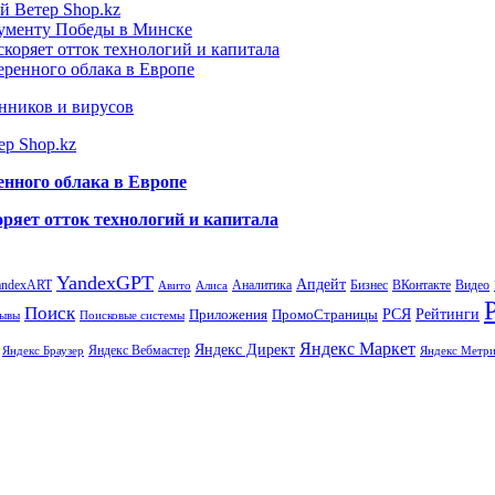
й Ветер Shop.kz
нументу Победы в Минске
коряет отток технологий и капитала
еренного облака в Европе
нников и вирусов
ер Shop.kz
енного облака в Европе
ряет отток технологий и капитала
YandexGPT
Апдейт
andexART
Аналитика
Бизнес
ВКонтакте
Видео
Авито
Алиса
Поиск
РСЯ
Рейтинги
Приложения
ПромоСтраницы
Поисковые системы
ывы
Яндекс Маркет
Яндекс Директ
Яндекс Вебмастер
Яндекс Браузер
Яндекс Метри