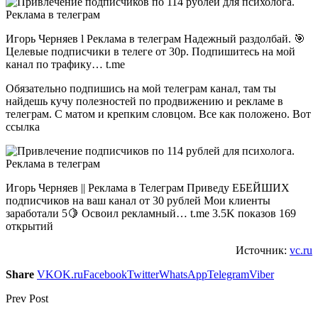
Игорь Черняев l Реклама в телеграм Надежный раздолбай. 🎯
Целевые подписчики в телеге от 30р. Подпишитесь на мой
канал по трафику… t.me
Обязательно подпишись на мой телеграм канал, там ты
найдешь кучу полезностей по продвижению и рекламе в
телеграм. С матом и крепким словцом. Все как положено. Вот
ссылка
Игорь Черняев || Реклама в Телеграм Приведу ЕБЕЙШИХ
подписчиков на ваш канал от 30 рублей Мои клиенты
заработали 5🍋 Освоил рекламный… t.me 3.5K показов 169
открытий
Источник:
vc.ru
Share
VK
OK.ru
Facebook
Twitter
WhatsApp
Telegram
Viber
Prev Post