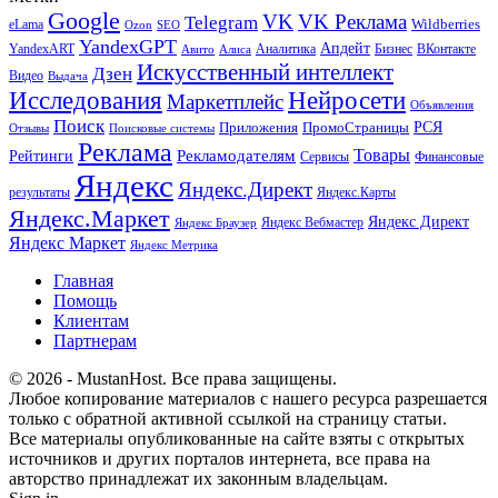
Google
VK
VK Реклама
Telegram
eLama
Wildberries
SEO
Ozon
YandexGPT
Апдейт
YandexART
Аналитика
Бизнес
ВКонтакте
Авито
Алиса
Искусственный интеллект
Дзен
Видео
Выдача
Исследования
Нейросети
Маркетплейс
Объявления
Поиск
РСЯ
Приложения
ПромоСтраницы
Поисковые системы
Отзывы
Реклама
Рекламодателям
Товары
Рейтинги
Сервисы
Финансовые
Яндекс
Яндекс.Директ
результаты
Яндекс.Карты
Яндекс.Маркет
Яндекс Директ
Яндекс Вебмастер
Яндекс Браузер
Яндекс Маркет
Яндекс Метрика
Главная
Помощь
Клиентам
Партнерам
© 2026 - MustanHost. Все права защищены.
Любое копирование материалов с нашего ресурса разрешается
только с обратной активной ссылкой на страницу статьи.
Все материалы опубликованные на сайте взяты с открытых
источников и других порталов интернета, все права на
авторство принадлежат их законным владельцам.