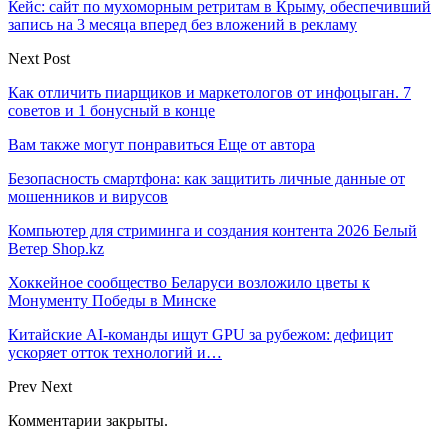
Кейс: сайт по мухоморным ретритам в Крыму, обеспечивший
запись на 3 месяца вперед без вложений в рекламу
Next Post
Как отличить пиарщиков и маркетологов от инфоцыган. 7
советов и 1 бонусный в конце
Вам также могут понравиться
Еще от автора
Безопасность смартфона: как защитить личные данные от
мошенников и вирусов
Компьютер для стриминга и создания контента 2026 Белый
Ветер Shop.kz
Хоккейное сообщество Беларуси возложило цветы к
Монументу Победы в Минске
Китайские AI-команды ищут GPU за рубежом: дефицит
ускоряет отток технологий и…
Prev
Next
Комментарии закрыты.