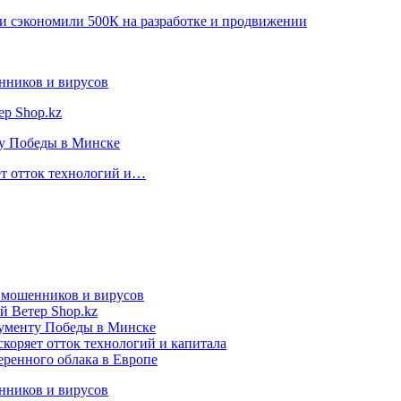
я и сэкономили 500К на разработке и продвижении
нников и вирусов
ер Shop.kz
ту Победы в Минске
ет отток технологий и…
т мошенников и вирусов
й Ветер Shop.kz
нументу Победы в Минске
коряет отток технологий и капитала
еренного облака в Европе
нников и вирусов