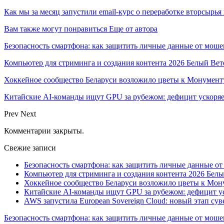
Как мы за месяц запустили email-курс о переработке вторсырь
Вам также могут понравиться
Еще от автора
Безопасность смартфона: как защитить личные данные от моше
Компьютер для стриминга и создания контента 2026 Белый Вет
Хоккейное сообщество Беларуси возложило цветы к Монумен
Китайские AI-команды ищут GPU за рубежом: дефицит ускоря
Prev
Next
Комментарии закрыты.
Свежие записи
Безопасность смартфона: как защитить личные данные о
Компьютер для стриминга и создания контента 2026 Белы
Хоккейное сообщество Беларуси возложило цветы к Мо
Китайские AI-команды ищут GPU за рубежом: дефицит ус
AWS запустила European Sovereign Cloud: новый этап сув
Безопасность смартфона: как защитить личные данные от моше