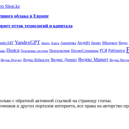
ер Shop.kz
енного облака в Европе
ряет отток технологий и капитала
YandexGPT
Апдейт
andexART
Аналитика
Бизнес
ВКонтакте
Видео
Авито
Алиса
Поиск
РСЯ
Рейтинги
Приложения
ПромоСтраницы
Поисковые системы
ывы
Яндекс Маркет
Яндекс Директ
Яндекс Вебмастер
Яндекс Браузер
Яндекс Метри
олько с обратной активной ссылкой на страницу статьи.
чников и других порталов интернета, все права на авторство п