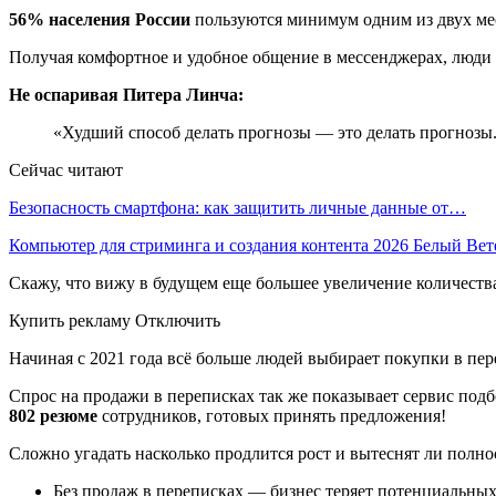
56% населения России
пользуются минимум одним из двух ме
Получая комфортное и удобное общение в мессенджерах, люди
Не оспаривая Питера Линча:
«Худший способ делать прогнозы — это делать прогнозы
Сейчас читают
Безопасность смартфона: как защитить личные данные от…
Компьютер для стриминга и создания контента 2026 Белый Ве
Скажу, что вижу в будущем еще большее увеличение количеств
Купить рекламу Отключить
Начиная с 2021 года всё больше людей выбирает покупки в пере
Спрос на продажи в переписках так же показывает сервис подб
802 резюме
сотрудников, готовых принять предложения!
Сложно угадать насколько продлится рост и вытеснят ли полно
Без продаж в переписках — бизнес теряет потенциальных