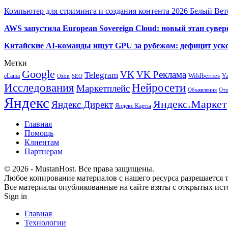
Компьютер для стриминга и создания контента 2026 Белый Вет
AWS запустила European Sovereign Cloud: новый этап сувер
Китайские AI-команды ищут GPU за рубежом: дефицит уско
Метки
Google
VK
VK Реклама
Telegram
eLama
Wildberries
Y
SEO
Ozon
Исследования
Нейросети
Маркетплейс
Объявления
Отз
Яндекс
Яндекс.Маркет
Яндекс.Директ
Яндекс.Карты
Главная
Помощь
Клиентам
Партнерам
© 2026 - MustanHost. Все права защищены.
Любое копирование материалов с нашего ресурса разрешается т
Все материалы опубликованные на сайте взяты с открытых исто
Sign in
Главная
Технологии