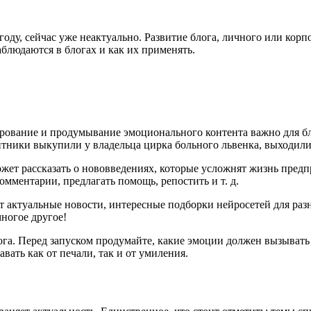
 году, сейчас уже неактуально. Развитие блога, личного или кор
блюдаются в блогах и как их применять.
ирование и продумывание эмоционального контента важно для бл
итники выкупили у владельца цирка больного львенка, выходили 
ожет рассказать о нововведениях, которые усложнят жизнь предп
омментарии, предлагать помощь, репостить и т. д.
ут актуальные новости, интересные подборки нейросетей для раз
ногое другое!
га. Перед запуском продумайте, какие эмоции должен вызывать 
вать как от печали, так и от умиления.