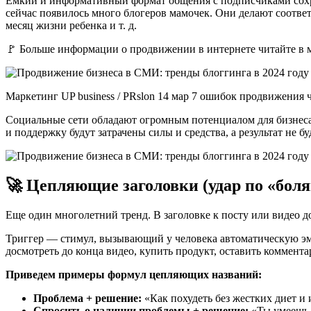
Емкий и информативный формат общения с подписчиками сохран
сейчас появилось много блогеров мамочек. Они делают соответ
месяц жизни ребенка и т. д.
🚩 Больше информации о продвижении в интернете читайте в м
Маркетинг UP business / PRslon 14 мар 7 ошибок продвижения ч
Социальные сети обладают огромным потенциалом для бизнеса.
и поддержку будут затрачены силы и средства, а результат не бу
🚀 Цепляющие заголовки (удар по «боля
Еще один многолетний тренд. В заголовке к посту или видео д
Триггер — стимул, вызывающий у человека автоматическую эм
досмотреть до конца видео, купить продукт, оставить коммента
Приведем примеры формул цепляющих названий:
Проблема + решение:
«Как похудеть без жестких диет 
Спросить о наличии проблемы + решение:
«Ты умеешь р