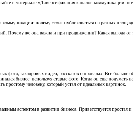
тайте в материале «Диверсификация каналов коммуникации: поч
ов коммуникации: почему стоит публиковаться на разных площад
ий. Почему же она важна и при продвижении? Какая выгода от т
ных фото, закадровых видео, рассказов о провалах. Все больш
нался бизнес, используя старые фото. Когда он еще подумать не 
ь простому человеку, который устал от идеальных картинок.
ажным аспектом в развитии бизнеса. Приветствуется простая и 