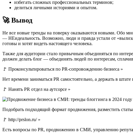
избегать сложных профессиональных терминов;
делиться личными историями и опытом.
🚀 Вывод
Не все новые тренды на поверку оказываются новыми. Обо мног
— НЕидеальность. Возможно, люди и правда устали от «вылизан
готовы и хотят видеть настоящего человека.
Также для аудитории стало привычным объединяться по интерес
должен делать блог — объединять людей по интересам, сплачив
🚩 Проконсультироваться по PR-сопровождению бизнеса »
Нет времени заниматься PR самостоятельно, а держать в штате
🚩 Нанять PR отдел на аутсорсе »
Подобрать подходящий формат продвижения, разместить стать
🚩 http://prslon.ru/ »
Есть вопросы по PR, продвижению в СМИ, управлению репута