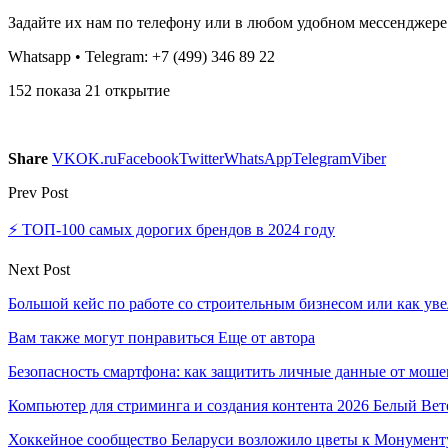
Задайте их нам по телефону или в любом удобном мессенджере
Whatsapp • Telegram: +7 (499) 346 89 22
152 показа 21 открытие
Share
VK
OK.ru
Facebook
Twitter
WhatsApp
Telegram
Viber
Prev Post
⚡️ ТОП-100 самых дорогих брендов в 2024 году
Next Post
Большой кейс по работе со строительным бизнесом или как ув
Вам также могут понравиться
Еще от автора
Безопасность смартфона: как защитить личные данные от моше
Компьютер для стриминга и создания контента 2026 Белый Вет
Хоккейное сообщество Беларуси возложило цветы к Монумен