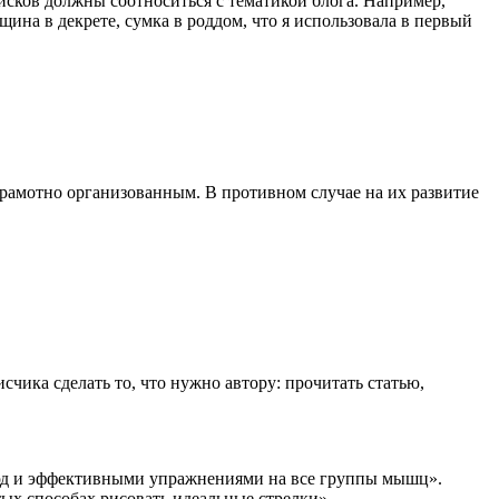
исков должны соотноситься с тематикой блога. Например,
на в декрете, сумка в роддом, что я использовала в первый
грамотно организованным. В противном случае на их развитие
ика сделать то, что нужно автору: прочитать статью,
люд и эффективными упражнениями на все группы мышц».
ых способах рисовать идеальные стрелки».