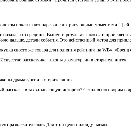
м роликом показывают нарезки с интригующими моментами. Трей
с начала, а с середины. Вынести результат какого-то происшест
 было дальше, детали события. Это действенный метод для привл
упка своего же товара для поднятия рейтинга на WB», «Бренд о
«Искусство рассказчика: законы драматургии в сторителлинге».
 законы драматургии в сторителлинге
ный рассказ – в захватывающую историю? Сегодня поговорим о д
нтент развлекательный. Для этой цели подойдут мемы.