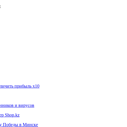
:
еличить прибыль х10
нников и вирусов
ер Shop.kz
ту Победы в Минске