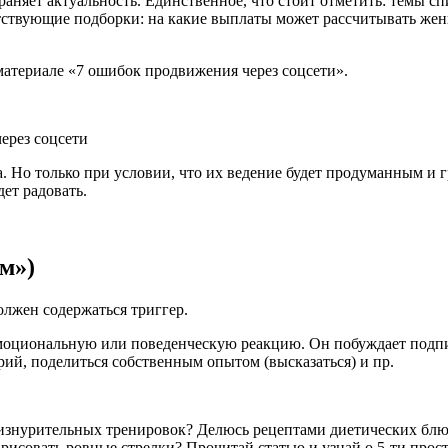
яет актуальность. Единственное, что стоит отметить: темы сп
ствующие подборки: на какие выплаты может рассчитывать женщи
атериале «7 ошибок продвижения через соцсети».
ерез соцсети
 Но только при условии, что их ведение будет продуманным и 
дет радовать.
м»)
олжен содержаться триггер.
оциональную или поведенческую реакцию. Он побуждает подписч
рий, поделиться собственным опытом (высказаться) и пр.
и изнурительных тренировок? Делюсь рецептами диетических б
исовать ровные стрелки? Прочитай статью и узнай о 5-ти прост