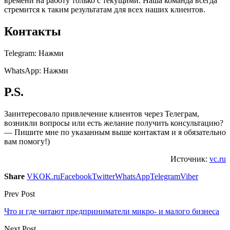
времени на работу только с текущими. Наша команда всегда
стремится к таким результатам для всех наших клиентов.
Контакты
Telegram: Нажми
WhatsApp: Нажми
P.S.
Заинтересовало привлечение клиентов через Телеграм,
возникли вопросы или есть желание получить консультацию?
— Пишите мне по указанным выше контактам и я обязательно
вам помогу!)
Источник:
vc.ru
Share
VK
OK.ru
Facebook
Twitter
WhatsApp
Telegram
Viber
Prev Post
Что и где читают предприниматели микро- и малого бизнеса
Next Post