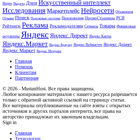
Искусственный интеллект
Дзен
Видео
Выдача
Исследования
Нейросети
Маркетплейс
Объявления
Поиск
РСЯ
Приложения
ПромоСтраницы
Поисковые системы
Отзывы
Реклама
Рекламодателям
Товары
Рейтинги
Сервисы
Финансовые
Яндекс
Яндекс.Директ
результаты
Яндекс.Карты
Яндекс.Маркет
Яндекс Директ
Яндекс Вебмастер
Яндекс Браузер
Яндекс Маркет
Яндекс Метрика
Главная
Помощь
Клиентам
Партнерам
© 2026 - MustanHost. Все права защищены.
Любое копирование материалов с нашего ресурса разрешается
только с обратной активной ссылкой на страницу статьи.
Все материалы опубликованные на сайте взяты с открытых
источников и других порталов интернета, все права на
авторство принадлежат их законным владельцам.
Sign in
Главная
Технологии