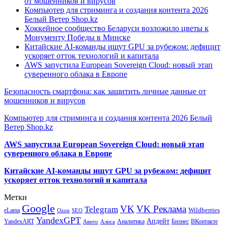
от мошенников и вирусов
Компьютер для стриминга и создания контента 2026
Белый Ветер Shop.kz
Хоккейное сообщество Беларуси возложило цветы к
Монументу Победы в Минске
Китайские AI-команды ищут GPU за рубежом: дефицит
ускоряет отток технологий и капитала
AWS запустила European Sovereign Cloud: новый этап
суверенного облака в Европе
Безопасность смартфона: как защитить личные данные от
мошенников и вирусов
Компьютер для стриминга и создания контента 2026 Белый
Ветер Shop.kz
AWS запустила European Sovereign Cloud: новый этап
суверенного облака в Европе
Китайские AI-команды ищут GPU за рубежом: дефицит
ускоряет отток технологий и капитала
Метки
Google
VK
VK Реклама
Telegram
eLama
Wildberries
SEO
Ozon
YandexGPT
Апдейт
YandexART
Аналитика
Бизнес
ВКонтакте
Авито
Алиса