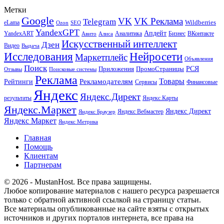
Метки
Google
VK
VK Реклама
Telegram
eLama
Wildberries
SEO
Ozon
YandexGPT
Апдейт
YandexART
Аналитика
Бизнес
ВКонтакте
Авито
Алиса
Искусственный интеллект
Дзен
Видео
Выдача
Исследования
Нейросети
Маркетплейс
Объявления
Поиск
РСЯ
Приложения
ПромоСтраницы
Поисковые системы
Отзывы
Реклама
Рекламодателям
Товары
Рейтинги
Сервисы
Финансовые
Яндекс
Яндекс.Директ
результаты
Яндекс.Карты
Яндекс.Маркет
Яндекс Директ
Яндекс Вебмастер
Яндекс Браузер
Яндекс Маркет
Яндекс Метрика
Главная
Помощь
Клиентам
Партнерам
© 2026 - MustanHost. Все права защищены.
Любое копирование материалов с нашего ресурса разрешается
только с обратной активной ссылкой на страницу статьи.
Все материалы опубликованные на сайте взяты с открытых
источников и других порталов интернета, все права на