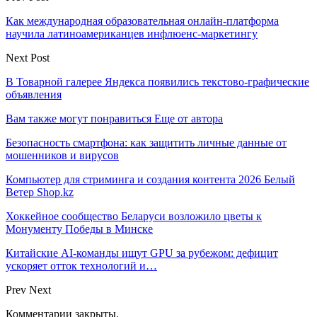
Как международная образовательная онлайн-платформа
научила латиноамериканцев инфлюенс-маркетингу
Next Post
В Товарной галерее Яндекса появились текстово-графические
объявления
Вам также могут понравиться
Еще от автора
Безопасность смартфона: как защитить личные данные от
мошенников и вирусов
Компьютер для стриминга и создания контента 2026 Белый
Ветер Shop.kz
Хоккейное сообщество Беларуси возложило цветы к
Монументу Победы в Минске
Китайские AI-команды ищут GPU за рубежом: дефицит
ускоряет отток технологий и…
Prev
Next
Комментарии закрыты.