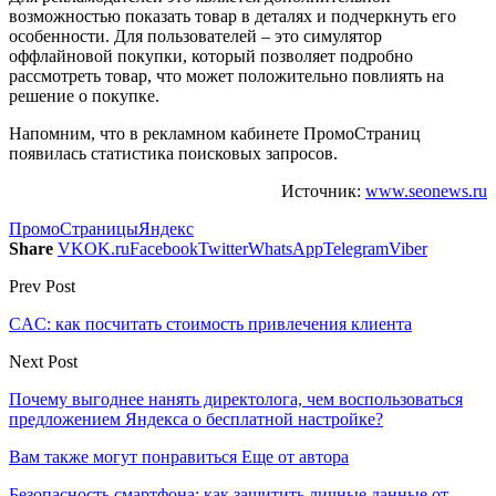
возможностью показать товар в деталях и подчеркнуть его
особенности. Для пользователей – это симулятор
оффлайновой покупки, который позволяет подробно
рассмотреть товар, что может положительно повлиять на
решение о покупке.
Напомним, что в рекламном кабинете ПромоСтраниц
появилась статистика поисковых запросов.
Источник:
www.seonews.ru
ПромоСтраницы
Яндекс
Share
VK
OK.ru
Facebook
Twitter
WhatsApp
Telegram
Viber
Prev Post
CAC: как посчитать стоимость привлечения клиента
Next Post
Почему выгоднее нанять директолога, чем воспользоваться
предложением Яндекса о бесплатной настройке?
Вам также могут понравиться
Еще от автора
Безопасность смартфона: как защитить личные данные от