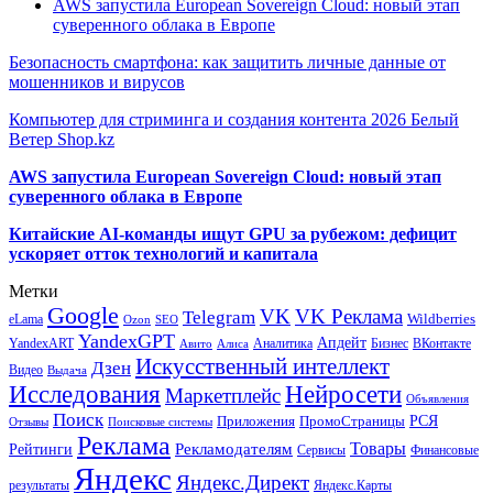
AWS запустила European Sovereign Cloud: новый этап
суверенного облака в Европе
Безопасность смартфона: как защитить личные данные от
мошенников и вирусов
Компьютер для стриминга и создания контента 2026 Белый
Ветер Shop.kz
AWS запустила European Sovereign Cloud: новый этап
суверенного облака в Европе
Китайские AI-команды ищут GPU за рубежом: дефицит
ускоряет отток технологий и капитала
Метки
Google
VK
VK Реклама
Telegram
eLama
Wildberries
SEO
Ozon
YandexGPT
Апдейт
YandexART
Аналитика
Бизнес
ВКонтакте
Авито
Алиса
Искусственный интеллект
Дзен
Видео
Выдача
Исследования
Нейросети
Маркетплейс
Объявления
Поиск
РСЯ
Приложения
ПромоСтраницы
Поисковые системы
Отзывы
Реклама
Рекламодателям
Товары
Рейтинги
Сервисы
Финансовые
Яндекс
Яндекс.Директ
результаты
Яндекс.Карты