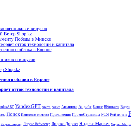
т мошенников и вирусов
й Ветер Shop.kz
нументу Победы в Минске
коряет отток технологий и капитала
еренного облака в Европе
нников и вирусов
ер Shop.kz
енного облака в Европе
ряет отток технологий и капитала
YandexGPT
Апдейт
andexART
Аналитика
Бизнес
ВКонтакте
Видео
Авито
Алиса
Поиск
РСЯ
Рейтинги
Приложения
ПромоСтраницы
Поисковые системы
ывы
Яндекс Маркет
Яндекс Директ
Яндекс Вебмастер
Яндекс Браузер
Яндекс Метри