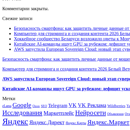
Комментарии закрыты.
Свежие записи
Безопасность смартфона: как защитить личные данные о
Компьютер для стриминга и создания контента 2026 Белы
Хоккейное сообщество Беларуси возложило цветы к Мо
Китайские AI-команды ищут GPU за рубежом: дефицит ус
AWS запустила European Sovereign Cloud: новый этап сув
Безопасность смартфона: как защитить личные данные от моше
Компьютер для стриминга и создания контента 2026 Белый Вет
AWS запустила European Sovereign Cloud: новый этап сувер
Китайские AI-команды ищут GPU за рубежом: дефицит уско
Метки
Google
VK
VK Реклама
Telegram
eLama
Wildberries
Y
SEO
Ozon
Исследования
Нейросети
Маркетплейс
Объявления
Отз
Яндекс
Яндекс.Маркет
Яндекс.Директ
Яндекс.Карты