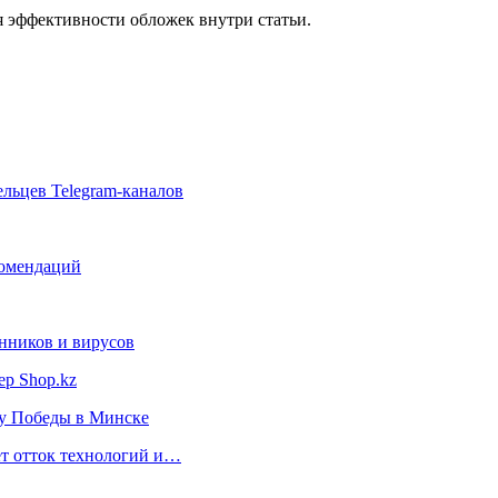
 эффективности обложек внутри статьи.
льцев Telegram-каналов
комендаций
нников и вирусов
ер Shop.kz
ту Победы в Минске
ет отток технологий и…