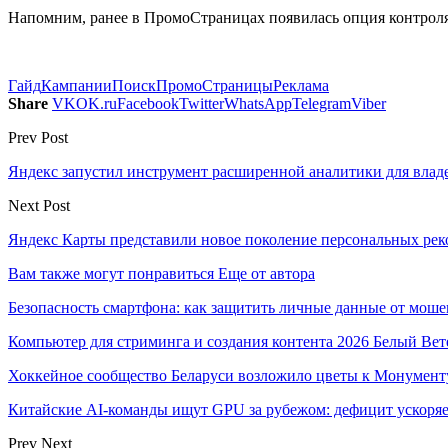
Напомним, ранее в ПромоСтраницах появилась опция контроля
Гайд
Кампании
Поиск
ПромоСтраницы
Реклама
Share
VK
OK.ru
Facebook
Twitter
WhatsApp
Telegram
Viber
Prev Post
Яндекс запустил инструмент расширенной аналитики для владе
Next Post
Яндекс Карты представили новое поколение персональных ре
Вам также могут понравиться
Еще от автора
Безопасность смартфона: как защитить личные данные от моше
Компьютер для стриминга и создания контента 2026 Белый Вет
Хоккейное сообщество Беларуси возложило цветы к Монумен
Китайские AI-команды ищут GPU за рубежом: дефицит ускоря
Prev
Next