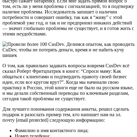
быстро сажает батарейку. Если мне задать прямой вопрос о
том, есть ли у меня проблема с сигнализацией, то я подтвержу
наличие проблемы. Исследователь запишет о наличии
потребности и совершит ошибку, так как я “живу” с этой
проблемой уже год, и так и не предпринял никаких действий
— значит глобально проблемы не существует, и я готов жить с
этими неудобствами.
О том, как правильно задавать вопросы вовремя CusDev всё
сказал Роберт Фритцпатрик в книге: “Спроси маму: Как
общаться с клиентами и подтвердить правоту своей бизнес
идеи, если все кругом врут?”. Когда мы начинали свою
практику в России, этой книги еще не было на русском языке,
и мы делали собственный переводы по ключевым разделам,
сегодня такой проблемы не существует.
Для лучшего понимания содержания анкеты, решил сделать
подарок и разослать пример тем, кто напишет нам на эл.
почту [email protected] следующую информацию:
Фамилию и имя контактного лица;
Номер телефона;