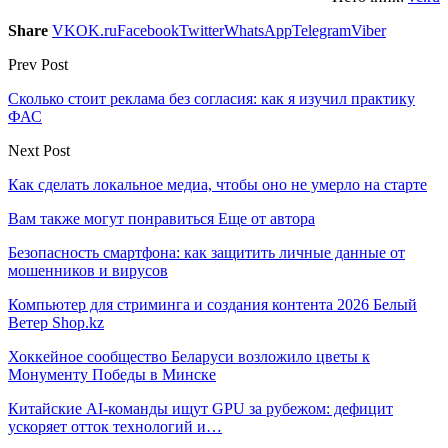
Share
VK
OK.ru
Facebook
Twitter
WhatsApp
Telegram
Viber
Prev Post
Сколько стоит реклама без согласия: как я изучил практику
ФАС
Next Post
Как сделать локальное медиа, чтобы оно не умерло на старте
Вам также могут понравиться
Еще от автора
Безопасность смартфона: как защитить личные данные от
мошенников и вирусов
Компьютер для стриминга и создания контента 2026 Белый
Ветер Shop.kz
Хоккейное сообщество Беларуси возложило цветы к
Монументу Победы в Минске
Китайские AI-команды ищут GPU за рубежом: дефицит
ускоряет отток технологий и…