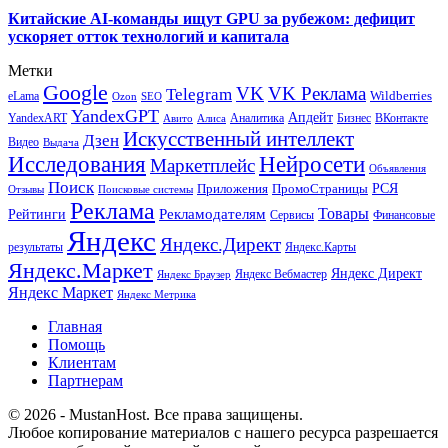
Китайские AI-команды ищут GPU за рубежом: дефицит
ускоряет отток технологий и капитала
Метки
Google
VK
VK Реклама
Telegram
eLama
Wildberries
SEO
Ozon
YandexGPT
Апдейт
YandexART
Аналитика
Бизнес
ВКонтакте
Авито
Алиса
Искусственный интеллект
Дзен
Видео
Выдача
Исследования
Нейросети
Маркетплейс
Объявления
Поиск
РСЯ
Приложения
ПромоСтраницы
Поисковые системы
Отзывы
Реклама
Рекламодателям
Товары
Рейтинги
Сервисы
Финансовые
Яндекс
Яндекс.Директ
результаты
Яндекс.Карты
Яндекс.Маркет
Яндекс Директ
Яндекс Вебмастер
Яндекс Браузер
Яндекс Маркет
Яндекс Метрика
Главная
Помощь
Клиентам
Партнерам
© 2026 - MustanHost. Все права защищены.
Любое копирование материалов с нашего ресурса разрешается