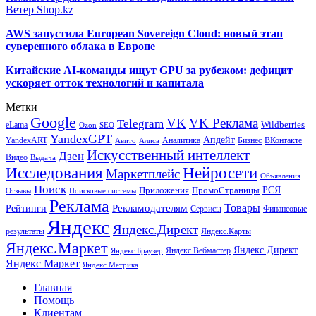
Ветер Shop.kz
AWS запустила European Sovereign Cloud: новый этап
суверенного облака в Европе
Китайские AI-команды ищут GPU за рубежом: дефицит
ускоряет отток технологий и капитала
Метки
Google
VK
VK Реклама
Telegram
eLama
Wildberries
SEO
Ozon
YandexGPT
Апдейт
YandexART
Аналитика
Бизнес
ВКонтакте
Авито
Алиса
Искусственный интеллект
Дзен
Видео
Выдача
Исследования
Нейросети
Маркетплейс
Объявления
Поиск
РСЯ
Приложения
ПромоСтраницы
Поисковые системы
Отзывы
Реклама
Рекламодателям
Товары
Рейтинги
Сервисы
Финансовые
Яндекс
Яндекс.Директ
результаты
Яндекс.Карты
Яндекс.Маркет
Яндекс Директ
Яндекс Вебмастер
Яндекс Браузер
Яндекс Маркет
Яндекс Метрика
Главная
Помощь
Клиентам