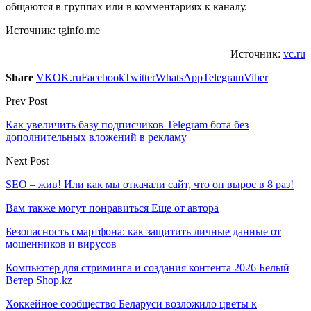
общаются в группах или в комментариях к каналу.
Источник: tginfo.me
Источник:
vc.ru
Share
VK
OK.ru
Facebook
Twitter
WhatsApp
Telegram
Viber
Prev Post
Как увеличить базу подписчиков Telegram бота без
дополнительных вложений в рекламу
Next Post
SEO ‒ жив! Или как мы откачали сайт, что он вырос в 8 раз!
Вам также могут понравиться
Еще от автора
Безопасность смартфона: как защитить личные данные от
мошенников и вирусов
Компьютер для стриминга и создания контента 2026 Белый
Ветер Shop.kz
Хоккейное сообщество Беларуси возложило цветы к