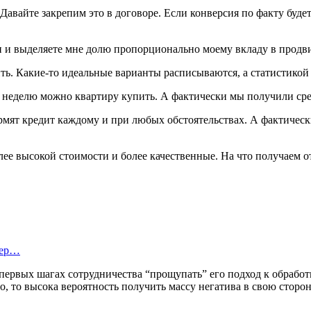
 Давайте закрепим это в договоре. Если конверсия по факту буде
и и выделяете мне долю пропорционально моему вкладу в продв
ть. Какие-то идеальные варианты расписываются, а статистикой р
а неделю можно квартиру купить. А фактически мы получили сре
мят кредит каждому и при любых обстоятельствах. А фактическ
ее высокой стоимости и более качественные. На что получаем от
тер…
первых шагах сотрудничества “прощупать” его подход к обработ
о, то высока вероятность получить массу негатива в свою сторон