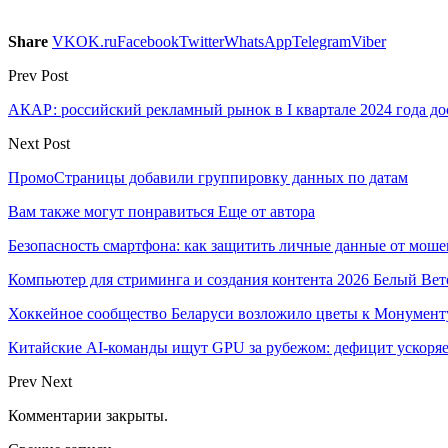
Share
VK
OK.ru
Facebook
Twitter
WhatsApp
Telegram
Viber
Prev Post
АКАР: российский рекламный рынок в I квартале 2024 года до
Next Post
ПромоСтраницы добавили группировку данных по датам
Вам также могут понравиться
Еще от автора
Безопасность смартфона: как защитить личные данные от моше
Компьютер для стриминга и создания контента 2026 Белый Вет
Хоккейное сообщество Беларуси возложило цветы к Монумен
Китайские AI-команды ищут GPU за рубежом: дефицит ускоря
Prev
Next
Комментарии закрыты.