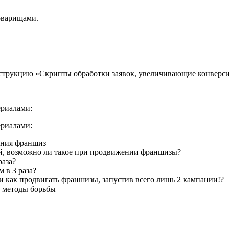
оварищами.
инструкцию «Скрипты обработки заявок, увеличивающие конверс
ериалами:
ериалами:
ения франшиз
ей, возможно ли такое при продвижении франшизы?
раза?
 в 3 раза?
 как продвигать франшизы, запустив всего лишь 2 кампании!?
е методы борьбы