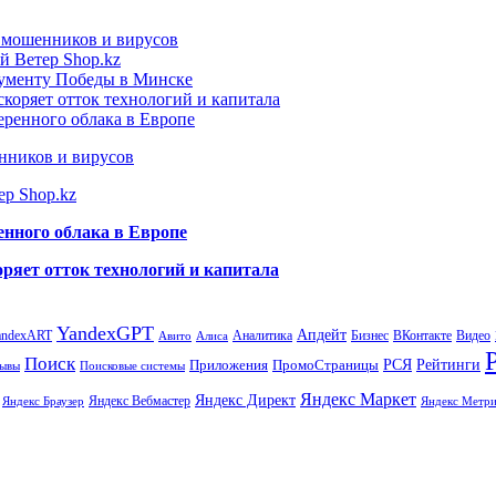
т мошенников и вирусов
й Ветер Shop.kz
нументу Победы в Минске
коряет отток технологий и капитала
еренного облака в Европе
нников и вирусов
ер Shop.kz
енного облака в Европе
ряет отток технологий и капитала
YandexGPT
Апдейт
andexART
Аналитика
Бизнес
ВКонтакте
Видео
Авито
Алиса
Поиск
РСЯ
Рейтинги
Приложения
ПромоСтраницы
Поисковые системы
ывы
Яндекс Маркет
Яндекс Директ
Яндекс Вебмастер
Яндекс Браузер
Яндекс Метри