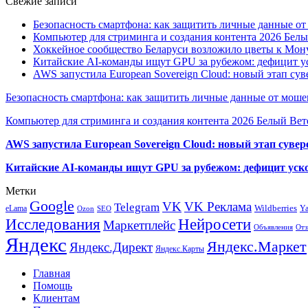
Свежие записи
Безопасность смартфона: как защитить личные данные о
Компьютер для стриминга и создания контента 2026 Белы
Хоккейное сообщество Беларуси возложило цветы к Мо
Китайские AI-команды ищут GPU за рубежом: дефицит ус
AWS запустила European Sovereign Cloud: новый этап сув
Безопасность смартфона: как защитить личные данные от моше
Компьютер для стриминга и создания контента 2026 Белый Вет
AWS запустила European Sovereign Cloud: новый этап сувер
Китайские AI-команды ищут GPU за рубежом: дефицит уско
Метки
Google
VK
VK Реклама
Telegram
eLama
Wildberries
Y
SEO
Ozon
Исследования
Нейросети
Маркетплейс
Объявления
Отз
Яндекс
Яндекс.Маркет
Яндекс.Директ
Яндекс.Карты
Главная
Помощь
Клиентам