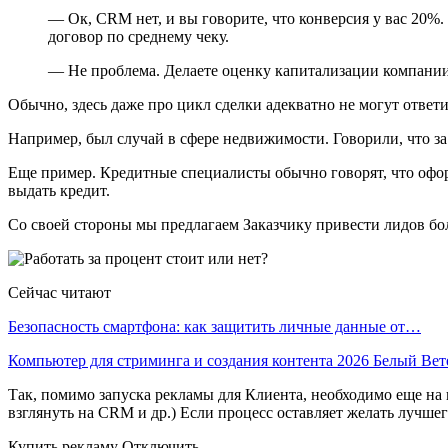
— Ок, CRM нет, и вы говорите, что конверсия у вас 20%.
договор по среднему чеку.
— Не проблема. Делаете оценку капитализации компани
Обычно, здесь даже про цикл сделки адекватно не могут ответи
Например, был случай в сфере недвижимости. Говорили, что з
Еще пример. Кредитные специалисты обычно говорят, что офор
выдать кредит.
Со своей стороны мы предлагаем Заказчику привести лидов бол
Сейчас читают
Безопасность смартфона: как защитить личные данные от…
Компьютер для стриминга и создания контента 2026 Белый Ве
Так, помимо запуска рекламы для Клиента, необходимо еще на 
взглянуть на CRM и др.) Если процесс оставляет желать лучшег
Купить рекламу Отключить