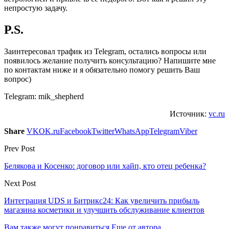
непростую задачу.
P.S.
Заинтересовал трафик из Telegram, остались вопросы или
появилось желание получить консультацию? Напишите мне
по контактам ниже и я обязательно помогу решить Ваш
вопрос)
Telegram: mik_shepherd
Источник:
vc.ru
Share
VK
OK.ru
Facebook
Twitter
WhatsApp
Telegram
Viber
Prev Post
Белякова и Косенко: договор или хайп, кто отец ребенка?
Next Post
Интеграция UDS и Битрикс24: Как увеличить прибыль
магазина косметики и улучшить обслуживание клиентов
Вам также могут понравиться
Еще от автора