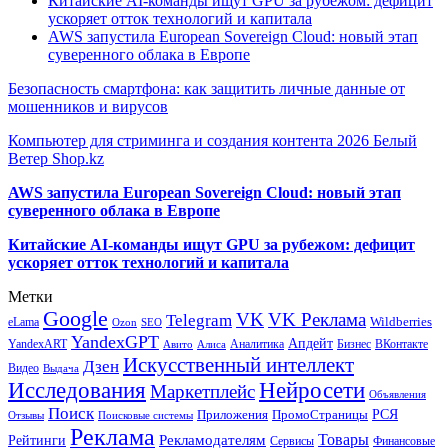
Китайские AI-команды ищут GPU за рубежом: дефицит
ускоряет отток технологий и капитала
AWS запустила European Sovereign Cloud: новый этап
суверенного облака в Европе
Безопасность смартфона: как защитить личные данные от
мошенников и вирусов
Компьютер для стриминга и создания контента 2026 Белый
Ветер Shop.kz
AWS запустила European Sovereign Cloud: новый этап
суверенного облака в Европе
Китайские AI-команды ищут GPU за рубежом: дефицит
ускоряет отток технологий и капитала
Метки
Google
VK
VK Реклама
Telegram
eLama
Wildberries
SEO
Ozon
YandexGPT
Апдейт
YandexART
Аналитика
Бизнес
ВКонтакте
Авито
Алиса
Искусственный интеллект
Дзен
Видео
Выдача
Исследования
Нейросети
Маркетплейс
Объявления
Поиск
РСЯ
Приложения
ПромоСтраницы
Поисковые системы
Отзывы
Реклама
Рекламодателям
Товары
Рейтинги
Сервисы
Финансовые