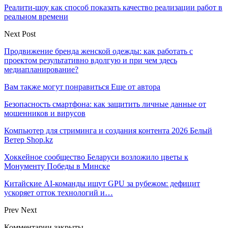
Реалити-шоу как способ показать качество реализации работ в
реальном времени
Next Post
Продвижение бренда женской одежды: как работать с
проектом результативно вдолгую и при чем здесь
медиапланирование?
Вам также могут понравиться
Еще от автора
Безопасность смартфона: как защитить личные данные от
мошенников и вирусов
Компьютер для стриминга и создания контента 2026 Белый
Ветер Shop.kz
Хоккейное сообщество Беларуси возложило цветы к
Монументу Победы в Минске
Китайские AI-команды ищут GPU за рубежом: дефицит
ускоряет отток технологий и…
Prev
Next
Комментарии закрыты.