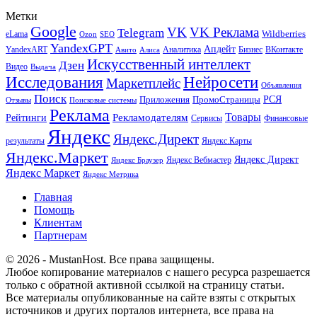
Метки
Google
VK
VK Реклама
Telegram
eLama
Wildberries
SEO
Ozon
YandexGPT
Апдейт
YandexART
Аналитика
Бизнес
ВКонтакте
Авито
Алиса
Искусственный интеллект
Дзен
Видео
Выдача
Исследования
Нейросети
Маркетплейс
Объявления
Поиск
РСЯ
Приложения
ПромоСтраницы
Поисковые системы
Отзывы
Реклама
Рекламодателям
Товары
Рейтинги
Сервисы
Финансовые
Яндекс
Яндекс.Директ
результаты
Яндекс.Карты
Яндекс.Маркет
Яндекс Директ
Яндекс Вебмастер
Яндекс Браузер
Яндекс Маркет
Яндекс Метрика
Главная
Помощь
Клиентам
Партнерам
© 2026 - MustanHost. Все права защищены.
Любое копирование материалов с нашего ресурса разрешается
только с обратной активной ссылкой на страницу статьи.
Все материалы опубликованные на сайте взяты с открытых
источников и других порталов интернета, все права на