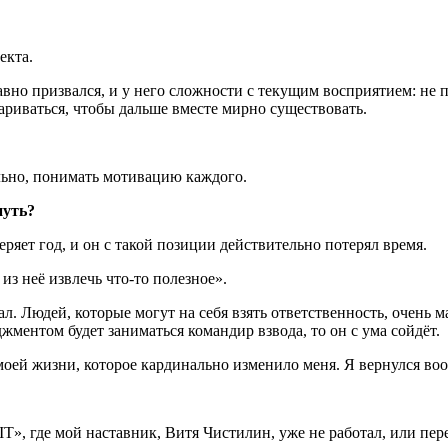
екта.
авно призвался, и у него сложности с текущим восприятием: не п
ариваться, чтобы дальше вместе мирно существовать.
льно, понимать мотивацию каждого.
путь?
еряет год, и он с такой позиции действительно потерял время.
из неё извлечь что-то полезное».
л. Людей, которые могут на себя взять ответственность, очень м
жментом будет заниматься командир взвода, то он с ума сойдёт.
оей жизни, которое кардинально изменило меня. Я вернулся во
IT», где мой наставник, Витя Чистилин, уже не работал, или пер