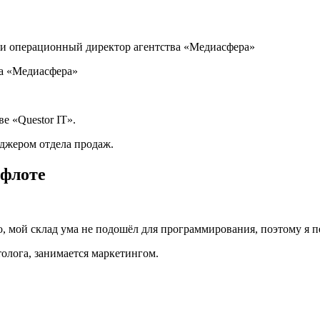
ва «Медиасфера»
е «Questor IT».
джером отдела продаж.
 флоте
о, мой склад ума не подошёл для программирования, поэтому я п
толога, занимается маркетингом.