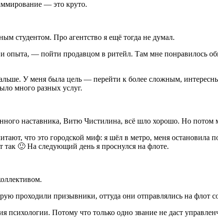
раммирование — это круто.
тным студентом. Про агентство я ещё тогда не думал.
 и опыта, — пойти продавцом в ритейл. Там мне понравилось общ
альше. У меня была цель — перейти к более сложным, интересным
было много разных услуг.
ценного наставника, Витю Чистилина, всё шло хорошо. Но потом 
итают, что это городской миф: я шёл в метро, меня остановила 
т так 🙂 На следующий день я проснулся на флоте.
коллективом.
орую проходили призывники, оттуда они отправлялись на флот со
я психологии. Потому что только одно звание не даст управленч