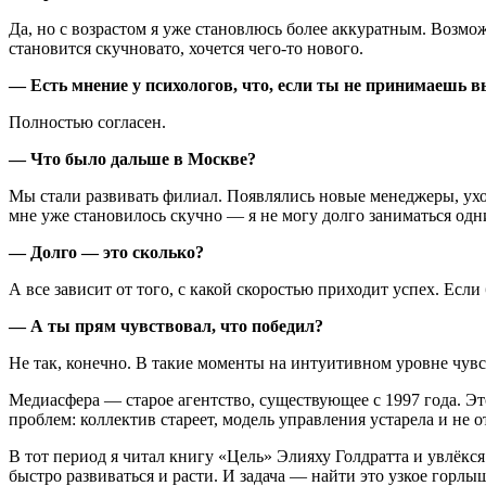
Да, но с возрастом я уже становлюсь более аккуратным. Возможно
становится скучновато, хочется чего-то нового.
— Есть мнение у психологов, что, если ты не принимаешь в
Полностью согласен.
— Что было дальше в Москве?
Мы стали развивать филиал. Появлялись новые менеджеры, ухо
мне уже становилось скучно — я не могу долго заниматься одн
— Долго — это сколько?
А все зависит от того, с какой скоростью приходит успех. Есл
— А ты прям чувствовал, что победил?
Не так, конечно. В такие моменты на интуитивном уровне чувст
Медиасфера — старое агентство, существующее с 1997 года. Это
проблем: коллектив стареет, модель управления устарела и не
В тот период я читал книгу «Цель» Элияху Голдратта и увлёкся
быстро развиваться и расти. И задача — найти это узкое горл