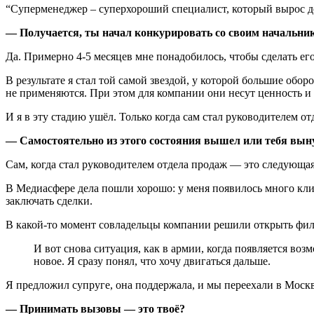
“Суперменеджер – суперхороший специалист, который вырос до 
— Получается, ты начал конкурировать со своим начальни
Да. Примерно 4-5 месяцев мне понадобилось, чтобы сделать его
В результате я стал той самой звездой, у которой большие об
не применяются. При этом для компании они несут ценность и 
И я в эту стадию ушёл. Только когда сам стал руководителем о
— Самостоятельно из этого состояния вышел или тебя вын
Сам, когда стал руководителем отдела продаж — это следующая
В Медиасфере дела пошли хорошо: у меня появилось много клие
заключать сделки.
В какой-то момент совладельцы компании решили открыть фили
И вот снова ситуация, как в армии, когда появляется возм
новое. Я сразу понял, что хочу двигаться дальше.
Я предложил супруге, она поддержала, и мы переехали в Москв
— Принимать вызовы — это твоё?