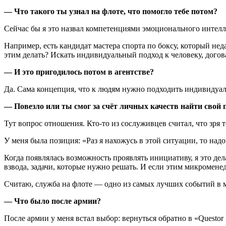
— Что такого ты узнал на флоте, что помогло тебе потом?
Сейчас бы я это назвал компетенциями эмоционального интелл
Например, есть кандидат мастера спорта по боксу, который нед
этим делать? Искать индивидуальный подход к человеку, догов
— И это пригодилось потом в агентстве?
Да. Сама концепция, что к людям нужно подходить индивидуа
— Повезло или ты смог за счёт личных качеств найти свой 
Тут вопрос отношения. Кто-то из сослуживцев считал, что зря т
У меня была позиция: «Раз я нахожусь в этой ситуации, то надо 
Когда появлялась возможность проявлять инициативу, я это дела
взвода, задачи, которые нужно решать. И если этим микроменед
Считаю, служба на флоте — одно из самых лучших событий в м
— Что было после армии?
После армии у меня встал выбор: вернуться обратно в «Questor 