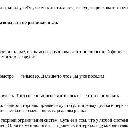
, когда у тебя уже есть достижения, статус, то рисковать хочетс
ызовы, ты не развиваешься.
дили старые, и так мы сформировали тот полноценный филиал, к
им и тем же делом.
и быстро — геймовер. Дальше-то что? Ты уже победил.
вуешь. Тогда очень многое захотелось в агентстве поменять.
, с одной стороны, придаёт ему статус и преимущества в перего
 отвечает быстро меняющимся реалиям рынка.
 теорией ограничения систем. Суть её в том, что у любой систем
ышко. Одна из методологий — провести интервью с руководителя