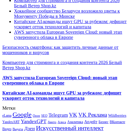
Компьютер для стриминга и создания контента 2026
Белый Ветер Shop.kz
Хоккейное сообщество Беларуси возложило цветы к
Монументу Победы в Минске
Китайские AI-команды ищут GPU за рубежом: дефицит
ускоряет отток технологий и капитала
AWS запустила European Sovereign Cloud: новый этап
суверенного облака в Европе
Безопасность смартфона: как защитить личные данные от
мошенников и вирусов
Компьютер для стриминга и создания контента 2026 Белый
Ветер Shop.kz
AWS запустила European Sovereign Cloud: новый этап
суверенного облака в Европе
Китайские AI-команды ищут GPU за рубежом: дефицит
ускоряет отток технологий и капитала
Метки
Google
VK
VK Реклама
Telegram
eLama
Wildberries
SEO
Ozon
YandexGPT
Апдейт
YandexART
Аналитика
Бизнес
ВКонтакте
Авито
Алиса
Искусственный интеллект
Дзен
Видео
Выдача