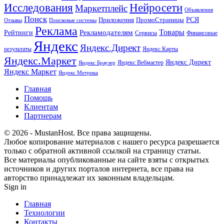
Исследования
Нейросети
Маркетплейс
Объявления
Поиск
РСЯ
Приложения
ПромоСтраницы
Поисковые системы
Отзывы
Реклама
Рекламодателям
Товары
Рейтинги
Сервисы
Финансовые
Яндекс
Яндекс.Директ
результаты
Яндекс.Карты
Яндекс.Маркет
Яндекс Директ
Яндекс Вебмастер
Яндекс Браузер
Яндекс Маркет
Яндекс Метрика
Главная
Помощь
Клиентам
Партнерам
© 2026 - MustanHost. Все права защищены.
Любое копирование материалов с нашего ресурса разрешается
только с обратной активной ссылкой на страницу статьи.
Все материалы опубликованные на сайте взяты с открытых
источников и других порталов интернета, все права на
авторство принадлежат их законным владельцам.
Sign in
Главная
Технологии
Контакты