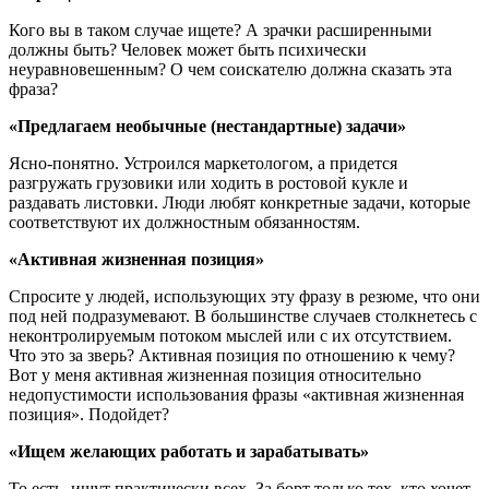
Кого вы в таком случае ищете? А зрачки расширенными
должны быть? Человек может быть психически
неуравновешенным? О чем соискателю должна сказать эта
фраза?
«Предлагаем необычные (нестандартные) задачи»
Ясно-понятно. Устроился маркетологом, а придется
разгружать грузовики или ходить в ростовой кукле и
раздавать листовки. Люди любят конкретные задачи, которые
соответствуют их должностным обязанностям.
«Активная жизненная позиция»
Спросите у людей, использующих эту фразу в резюме, что они
под ней подразумевают. В большинстве случаев столкнетесь с
неконтролируемым потоком мыслей или с их отсутствием.
Что это за зверь? Активная позиция по отношению к чему?
Вот у меня активная жизненная позиция относительно
недопустимости использования фразы «активная жизненная
позиция». Подойдет?
«Ищем желающих работать и зарабатывать»
То есть, ищут практически всех. За борт только тех, кто хочет