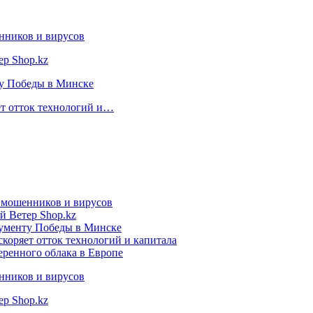
нников и вирусов
ер Shop.kz
ту Победы в Минске
ет отток технологий и…
т мошенников и вирусов
й Ветер Shop.kz
нументу Победы в Минске
коряет отток технологий и капитала
еренного облака в Европе
нников и вирусов
ер Shop.kz