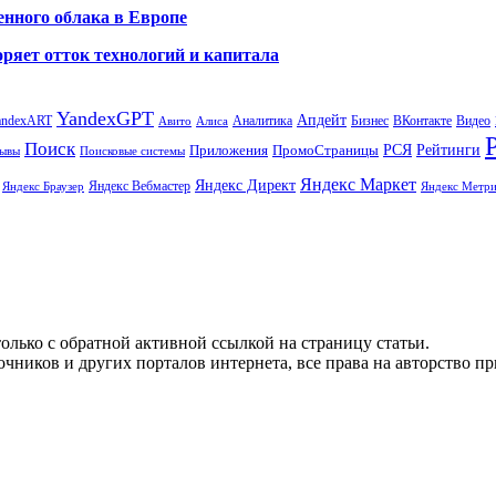
енного облака в Европе
ряет отток технологий и капитала
YandexGPT
Апдейт
andexART
Аналитика
Бизнес
ВКонтакте
Видео
Авито
Алиса
Поиск
РСЯ
Рейтинги
Приложения
ПромоСтраницы
Поисковые системы
ывы
Яндекс Маркет
Яндекс Директ
Яндекс Вебмастер
Яндекс Браузер
Яндекс Метри
олько с обратной активной ссылкой на страницу статьи.
чников и других порталов интернета, все права на авторство п