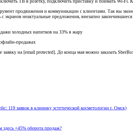
включить ТВ в розетку, подключить приставку и поймать Wi-Fi. К
умент продвижения и коммуникации с клиентами. Так вы экономи
с экранов неактуальные предложения, внезапно закончившиеся т
одажи холодных напитков на 33% в жару
 офлайн-продажах
заявку на [email protected]. До конца мая можно заказать SberBox
йс: 119 заявок в клинику эстетической косметологии г. Омск)
м здесь +45% оборота продаж?