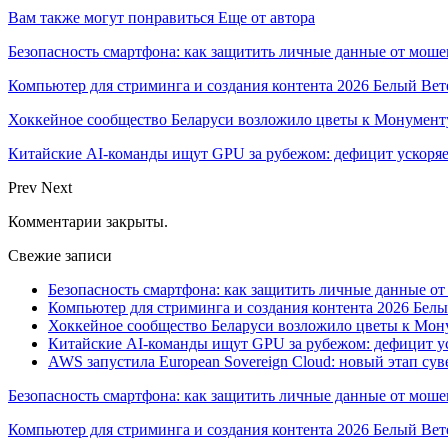
Вам также могут понравиться
Еще от автора
Безопасность смартфона: как защитить личные данные от моше
Компьютер для стриминга и создания контента 2026 Белый Вет
Хоккейное сообщество Беларуси возложило цветы к Монумен
Китайские AI-команды ищут GPU за рубежом: дефицит ускоря
Prev
Next
Комментарии закрыты.
Свежие записи
Безопасность смартфона: как защитить личные данные о
Компьютер для стриминга и создания контента 2026 Белы
Хоккейное сообщество Беларуси возложило цветы к Мо
Китайские AI-команды ищут GPU за рубежом: дефицит ус
AWS запустила European Sovereign Cloud: новый этап сув
Безопасность смартфона: как защитить личные данные от моше
Компьютер для стриминга и создания контента 2026 Белый Вет