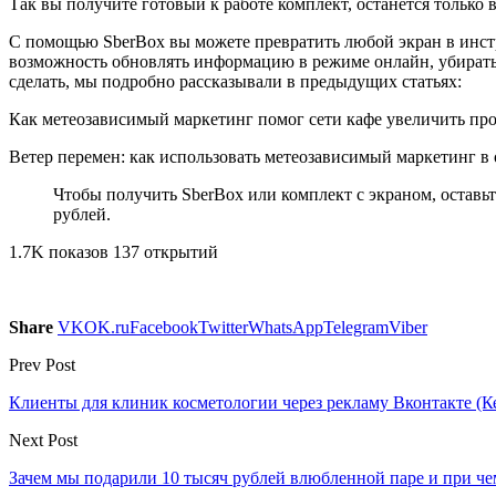
Так вы получите готовый к работе комплект, останется только 
С помощью SberBox вы можете превратить любой экран в инстр
возможность обновлять информацию в режиме онлайн, убирать 
сделать, мы подробно рассказывали в предыдущих статьях:
Как метеозависимый маркетинг помог сети кафе увеличить пр
Ветер перемен: как использовать метеозависимый маркетинг в
Чтобы получить SberBox или комплект с экраном, оставьте 
рублей.
1.7K показов 137 открытий
Share
VK
OK.ru
Facebook
Twitter
WhatsApp
Telegram
Viber
Prev Post
Клиенты для клиник косметологии через рекламу Вконтакте (Ке
Next Post
Зачем мы подарили 10 тысяч рублей влюбленной паре и при че