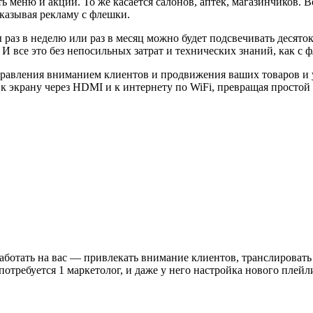
меню и акции. То же касается салонов, аптек, магазинчиков. В
казывая рекламу с флешки.
раз в неделю или раз в месяц можно будет подсвечивать десяток
 И все это без непосильных затрат и технических знаний, как с 
правления вниманием клиентов и продвижения ваших товаров и
 к экрану через HDMI и к интернету по WiFi, превращая простой
 работать на вас — привлекать внимание клиентов, транслироват
отребуется 1 маркетолог, и даже у него настройка нового плейли