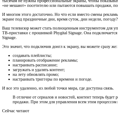
тысячам не нужны профессиональные экраны, чтобы показывать 
«не мешают» посетителю или пытаются повышать продажи, по
И многим этого достаточно. Но что если вместо смены рекламы 
экране под праздничные дни, время суток, дни недели, погоду?
Ваш телевизор может стать полноценным инструментом для у
ТВ-приставки с прошивкой Phygital Signage. Она подключается
Signage.
Это значит, что подключив донгл к экрану, вы можете сразу же:
создавать плейлисты;
планировать отображение рекламы;
настраивать расписание;
загружать и удалять контент;
на лету обновлять промо;
настраивать триггеры по времени и погоде.
И все это удаленно, из любой точки мира, где доступна связь.
В отличие от сериалов и новостей, контент теперь будет
продажи. При этом для управления всем этим процессом п
Сейчас читают