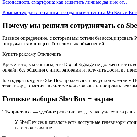
Безопасность смартфона: как защитить личные данные от…
Компьютер для стриминга и создания контента 2026 Белый Ве
Почему мы решили сотрудничать со Sbe
Главное определение, с которым мы хотели бы ассоциировать P
погружаться в процесс без сложных объяснений.
Купить рекламу Отключить
Кроме того, мы считаем, что Digital Signage не должен стоить
онлайн без общения с интеграторами и получить доставку прис
Благодаря тому, что SberBox продается с предустановленным П
телевизору, отметить в системе код с экрана и настроить рекл
Готовые наборы SberBox + экран
ТВ-приставка — удобное решение, когда у вас уже есть экраны.
У SberDevices в каталоге есть доступные телевизоры сто
на использование.