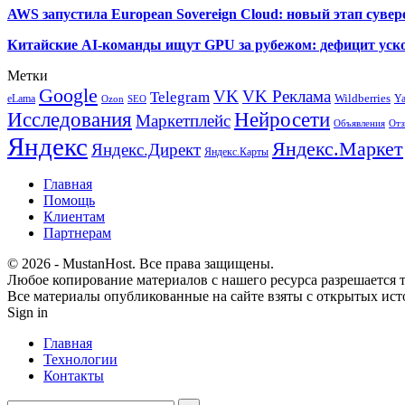
AWS запустила European Sovereign Cloud: новый этап сувер
Китайские AI-команды ищут GPU за рубежом: дефицит уско
Метки
Google
VK
VK Реклама
Telegram
eLama
Wildberries
Y
SEO
Ozon
Исследования
Нейросети
Маркетплейс
Объявления
Отз
Яндекс
Яндекс.Маркет
Яндекс.Директ
Яндекс.Карты
Главная
Помощь
Клиентам
Партнерам
© 2026 - MustanHost. Все права защищены.
Любое копирование материалов с нашего ресурса разрешается т
Все материалы опубликованные на сайте взяты с открытых исто
Sign in
Главная
Технологии
Контакты