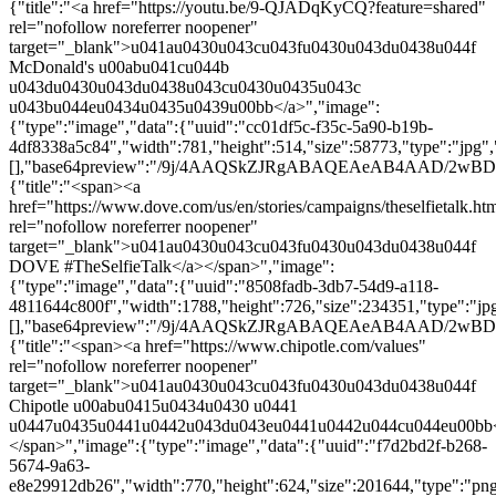
{"title":"<a href="https://youtu.be/9-QJADqKyCQ?feature=shared"
rel="nofollow noreferrer noopener"
target="_blank">u041au0430u043cu043fu0430u043du0438u044f
McDonald's u00abu041cu044b
u043du0430u043du0438u043cu0430u0435u043c
u043bu044eu0434u0435u0439u00bb</a>","image":
{"type":"image","data":{"uuid":"cc01df5c-f35c-5a90-b19b-
4df8338a5c84","width":781,"height":514,"size":58773,"type":"jpg","
[],"base64preview":"/9j/4AAQSkZJRgABAQEAeAB4
{"title":"<span><a
href="https://www.dove.com/us/en/stories/campaigns/theselfietalk.ht
rel="nofollow noreferrer noopener"
target="_blank">u041au0430u043cu043fu0430u043du0438u044f
DOVE #TheSelfieTalk</a></span>","image":
{"type":"image","data":{"uuid":"8508fadb-3db7-54d9-a118-
4811644c800f","width":1788,"height":726,"size":234351,"type":"jpg"
[],"base64preview":"/9j/4AAQSkZJRgABAQEAeAB
{"title":"<span><a href="https://www.chipotle.com/values"
rel="nofollow noreferrer noopener"
target="_blank">u041au0430u043cu043fu0430u043du0438u044f
Chipotle u00abu0415u0434u0430 u0441
u0447u0435u0441u0442u043du043eu0441u0442u044cu044eu00bb
</span>","image":{"type":"image","data":{"uuid":"f7d2bd2f-b268-
5674-9a63-
e8e29912db26","width":770,"height":624,"size":201644,"type":"png"