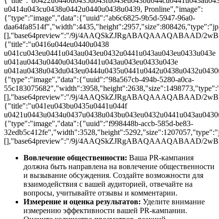
{"title":"u0422u0440u0435u043fu043eu043bu044cu0441u043au04
u0414u043cu0438u0442u0440u0438u0439, Pronline","image":
{"type":"image","data":{"uuid":"ab6c6825-9b5d-5947-96a0-
daa64fa8514f","width":4435,"height":2957,"size":808426,"type":"jpg
[],"base64preview":"/9j/4AAQSkZJRgABAQAAAQABA
{"title":"u0416u044eu0440u0438
u041cu043eu0441u043au043eu0432u0441u043au043eu0433u043e
u041au0443u0440u0434u0441u043au043eu0433u043e
u041au0438u043du043eu0444u0435u0441u0442u0438u0432u0430u
{"type":"image","data":{"uuid":"98a567cb-494b-5280-a0ca-
55c183075682","width":3958,"height":2638,"size":1498773,"type":"j
[],"base64preview":"/9j/4AAQSkZJRgABAQAAAQABA
{"title":"u041eu043bu0435u0441u044f
u0421u0443u0434u0437u0438u043bu043eu0432u0441u043au0430u
{"type":"image","data":{"uuid":"f998448b-accb-585d-be83-
32edb5c412fe","width":3528,"height":5292,"size":1207057,"type":"j
[],"base64preview":"/9j/4AAQSkZJRgABAQAAAQABA
Вовлечение общественности:
Ваша PR-кампания
должна быть направлена на вовлечение общественности
и вызывание обсуждения. Создайте возможности для
взаимодействия с вашей аудиторией, отвечайте на
вопросы, учитывайте отзывы и комментарии.
Измерение и оценка результатов:
Уделите внимание
измерению эффективности вашей PR-кампании.