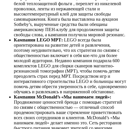
белой теплозащитной фольги , переплет из никелевой
проволоки, ленты из нержавеющей стали и
высокотемпературный клей для защиты свободы
самовыражения. Книга была выставлена на аукцион
Sotheby’s, вырученные средства были обещаны
американскому ПЕН-клубу для продолжения защиты
свободы слова, а кампания получила мировой резонанс.
Кампания LEGO МРТ:
LEGO всегда была
ориентирована на развитие детей и развлечения,
поэтому неудивительно, что их стратегия по связям с
общественностью включает в себя кое-что для более
молодой аудитории. Недавно компания подарила 600
комплектов LEGO для сборки сканеров магнитно-
резонансной томографии (МРТ), чтобы помочь детям
преодолеть страх перед МРТ. Посредством игр и
интерактивного строительства LEGO и больницы могут
помочь детям обрести уверенность в себе, одновременно
обучаясь и развлекаясь в напряженной обстановке.
Кампания McDonald’s «Мы нанимаем людей»:
Продвижение ценностей бренда с помощью стратегий
по связям с общественностью — отличный способ
продемонстрировать ваше стремление приветствовать
всех своих сотрудников и клиентов. McDonald’s «Мы
нанимаем людей» делает именно это. Сеть ресторанов
быстрого питания знакомит зрителей со многими