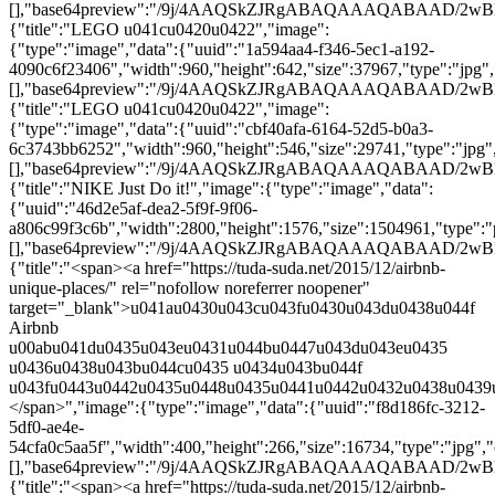
[],"base64preview":"/9j/4AAQSkZJRgABAQAAAQAB
{"title":"LEGO u041cu0420u0422","image":
{"type":"image","data":{"uuid":"1a594aa4-f346-5ec1-a192-
4090c6f23406","width":960,"height":642,"size":37967,"type":"jpg","
[],"base64preview":"/9j/4AAQSkZJRgABAQAAAQA
{"title":"LEGO u041cu0420u0422","image":
{"type":"image","data":{"uuid":"cbf40afa-6164-52d5-b0a3-
6c3743bb6252","width":960,"height":546,"size":29741,"type":"jpg",
[],"base64preview":"/9j/4AAQSkZJRgABAQAAAQA
{"title":"NIKE Just Do it!","image":{"type":"image","data":
{"uuid":"46d2e5af-dea2-5f9f-9f06-
a806c99f3c6b","width":2800,"height":1576,"size":1504961,"type":"p
[],"base64preview":"/9j/4AAQSkZJRgABAQAAAQA
{"title":"<span><a href="https://tuda-suda.net/2015/12/airbnb-
unique-places/" rel="nofollow noreferrer noopener"
target="_blank">u041au0430u043cu043fu0430u043du0438u044f
Airbnb
u00abu041du0435u043eu0431u044bu0447u043du043eu0435
u0436u0438u043bu044cu0435 u0434u043bu044f
u043fu0443u0442u0435u0448u0435u0441u0442u0432u0438u0439
</span>","image":{"type":"image","data":{"uuid":"f8d186fc-3212-
5df0-ae4e-
54cfa0c5aa5f","width":400,"height":266,"size":16734,"type":"jpg","
[],"base64preview":"/9j/4AAQSkZJRgABAQAAAQABA
{"title":"<span><a href="https://tuda-suda.net/2015/12/airbnb-