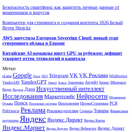
Безопасность смартфона: как защитить личные данные от
мошенников и вирусов
Компьютер для стриминга и создания контента 2026 Белый
Ветер Shop.kz
AWS запустила European Sovereign Cloud: новый этап
суверенного облака в Европе
Китайские AI-команды ищут GPU за рубежом: дефицит
ускоряет отток технологий и капитала
Метки
Google
VK
VK Реклама
Telegram
eLama
Wildberries
SEO
Ozon
YandexGPT
Апдейт
YandexART
Аналитика
Бизнес
ВКонтакте
Авито
Алиса
Искусственный интеллект
Дзен
Видео
Выдача
Исследования
Нейросети
Маркетплейс
Объявления
Поиск
РСЯ
Приложения
ПромоСтраницы
Поисковые системы
Отзывы
Реклама
Рекламодателям
Товары
Рейтинги
Сервисы
Финансовые
Яндекс
Яндекс.Директ
результаты
Яндекс.Карты
Яндекс.Маркет
Яндекс Директ
Яндекс Вебмастер
Яндекс Браузер