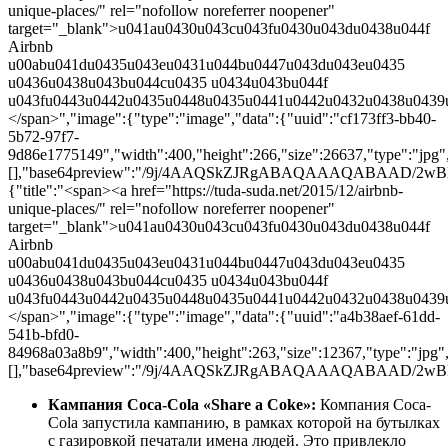
unique-places/" rel="nofollow noreferrer noopener"
target="_blank">u041au0430u043cu043fu0430u043du0438u044f
Airbnb
u00abu041du0435u043eu0431u044bu0447u043du043eu0435
u0436u0438u043bu044cu0435 u0434u043bu044f
u043fu0443u0442u0435u0448u0435u0441u0442u0432u0438u0439
</span>","image":{"type":"image","data":{"uuid":"cf173ff3-bb40-
5b72-97f7-
9d86e1775149","width":400,"height":266,"size":26637,"type":"jpg",
[],"base64preview":"/9j/4AAQSkZJRgABAQAAAQABA
{"title":"<span><a href="https://tuda-suda.net/2015/12/airbnb-
unique-places/" rel="nofollow noreferrer noopener"
target="_blank">u041au0430u043cu043fu0430u043du0438u044f
Airbnb
u00abu041du0435u043eu0431u044bu0447u043du043eu0435
u0436u0438u043bu044cu0435 u0434u043bu044f
u043fu0443u0442u0435u0448u0435u0441u0442u0432u0438u0439
</span>","image":{"type":"image","data":{"uuid":"a4b38aef-61dd-
541b-bfd0-
84968a03a8b9","width":400,"height":263,"size":12367,"type":"jpg","
[],"base64preview":"/9j/4AAQSkZJRgABAQAAAQABA
Кампания Coca-Cola «Share a Coke»:
Компания Coca-
Cola запустила кампанию, в рамках которой на бутылках
с газировкой печатали имена людей. Это привлекло