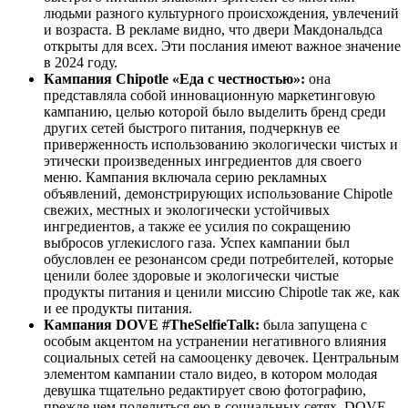
людьми разного культурного происхождения, увлечений
и возраста. В рекламе видно, что двери Макдональдса
открыты для всех. Эти послания имеют важное значение
в 2024 году.
Кампания Chipotle «Еда с честностью»:
она
представляла собой инновационную маркетинговую
кампанию, целью которой было выделить бренд среди
других сетей быстрого питания, подчеркнув ее
приверженность использованию экологически чистых и
этически произведенных ингредиентов для своего
меню. Кампания включала серию рекламных
объявлений, демонстрирующих использование Chipotle
свежих, местных и экологически устойчивых
ингредиентов, а также ее усилия по сокращению
выбросов углекислого газа. Успех кампании был
обусловлен ее резонансом среди потребителей, которые
ценили более здоровые и экологически чистые
продукты питания и ценили миссию Chipotle так же, как
и ее продукты питания.
Кампания DOVE #TheSelfieTalk:
была запущена с
особым акцентом на устранении негативного влияния
социальных сетей на самооценку девочек. Центральным
элементом кампании стало видео, в котором молодая
девушка тщательно редактирует свою фотографию,
прежде чем поделиться ею в социальных сетях. DOVE