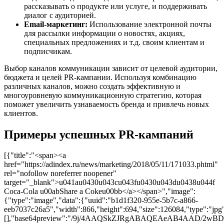
рассказывать о продукте или услуге, и поддерживать
диалог с аудиторией.
Email-маркетинг:
Использование электронной почты
для рассылки информации о новостях, акциях,
специальных предложениях и т.д. своим клиентам и
подписчикам.
Выбор каналов коммуникации зависит от целевой аудитории,
бюджета и целей PR-кампании. Используя комбинацию
различных каналов, можно создать эффективную и
многоуровневую коммуникационную стратегию, которая
поможет увеличить узнаваемость бренда и привлечь новых
клиентов.
Примеры успешных PR-кампаний
[{"title":"<span><a
href="https://adindex.ru/news/marketing/2018/05/11/171033.phtml"
rel="nofollow noreferrer noopener"
target="_blank">u041au0430u043cu043fu0430u043du0438u044f
Coca-Cola u00abShare a Cokeu00bb</a></span>","image":
{"type":"image","data":{"uuid":"b1d1f320-955e-5b7c-a866-
eeb7037c26a5","width":866,"height":694,"size":126084,"type":"jpg"
[],"base64preview":"/9j/4AAQSkZJRgABAQEAeAB