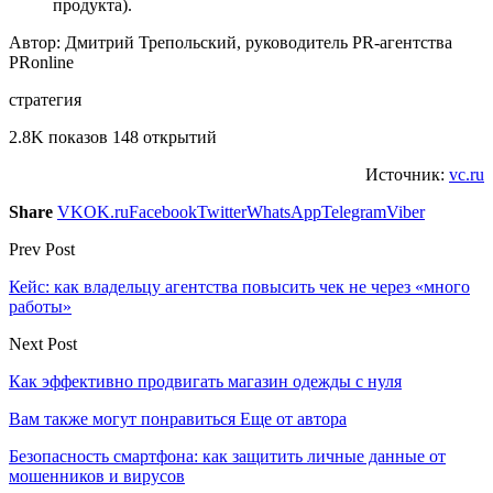
продукта).
Автор: Дмитрий Трепольский, руководитель PR-агентства
PRonline
стратегия
2.8K показов 148 открытий
Источник:
vc.ru
Share
VK
OK.ru
Facebook
Twitter
WhatsApp
Telegram
Viber
Prev Post
Кейс: как владельцу агентства повысить чек не через «много
работы»
Next Post
Как эффективно продвигать магазин одежды с нуля
Вам также могут понравиться
Еще от автора
Безопасность смартфона: как защитить личные данные от
мошенников и вирусов