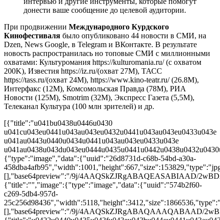
интервью и другие инструменты, которые помогут
донести ваше сообщение до целевой аудитории.
При продвижении
Международного Курдского
Кинофестиваля
было опубликовано 44 новости в СМИ, на
Dzen, News Google, в Telegram и ВКонтакте. В результате
новость распространилась но топовые СМИ с миллионными
охватами: Культуромания https://kulturomania.ru/ (c охватом
200K), Известия https://iz.ru/(охват 27M), ТАСС
https://tass.ru/(охват 24M), https://www.kino-teatr.ru/ (26.8M),
Интерфакс (12M), Комсомольская Правда (78M), РИА
Новости (125M), Smotrim (32M), Экспресс Газета (5,5M),
Телеканал Культура (100 млн зрителей) и др.
[{"title":"u041bu0438u0446u0430
u041cu043eu0441u043au043eu0432u0441u043au043eu0433u043e
u041au0443u0440u0434u0441u043au043eu0433u043e
u041au0438u043du043eu0444u0435u0441u0442u0438u0432u0430u
{"type":"image","data":{"uuid":"26d8731d-c68b-54bd-a30a-
458dba4afb95","width":1001,"height":667,"size":153829,"type":"jpg"
[],"base64preview":"/9j/4AAQSkZJRgABAQEASABI
{"title":"","image":{"type":"image","data":{"uuid":"574b2f60-
c269-5db4-957d-
25c256d98436","width":5118,"height":3412,"size":1866536,"type":"j
[],"base64preview":"/9j/4AAQSkZJRgABAQAAAQAB