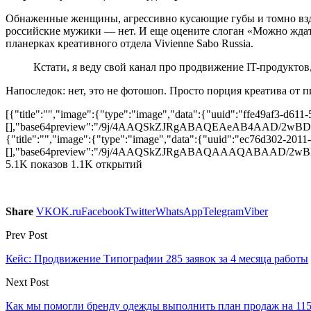
Обнаженные женщины, агрессивно кусающие губы и томно вз
российские мужики — нет. И еще оцените слоган «Можно ждать,
планерках креативного отдела Vivienne Sabo Russia.
Кстати, я веду свой канал про продвижение IT-продуктов,
Напоследок: нет, это не фотошоп. Просто порция креатива от 
[{"title":"","image":{"type":"image","data":{"uuid":"ffe49af3-d611
[],"base64preview":"/9j/4AAQSkZJRgABAQEAeAB4A
{"title":"","image":{"type":"image","data":{"uuid":"ec76d302-2011
[],"base64preview":"/9j/4AAQSkZJRgABAQAAAQAB
5.1K показов 1.1K открытий
Share
VK
OK.ru
Facebook
Twitter
WhatsApp
Telegram
Viber
Prev Post
Кейс: Продвижение Типографии 285 заявок за 4 месяца работы
Next Post
Как мы помогли бренду одежды выполнить план продаж на 11