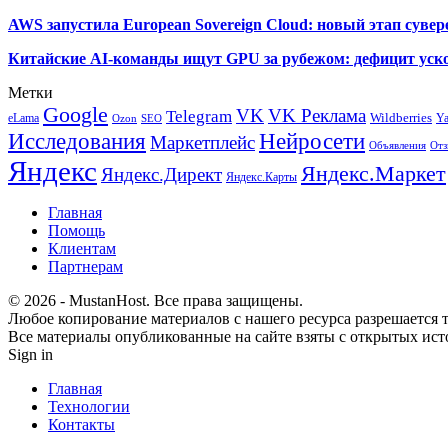
AWS запустила European Sovereign Cloud: новый этап сувер
Китайские AI-команды ищут GPU за рубежом: дефицит уско
Метки
Google
VK
VK Реклама
Telegram
eLama
Wildberries
Y
SEO
Ozon
Исследования
Нейросети
Маркетплейс
Объявления
Отз
Яндекс
Яндекс.Маркет
Яндекс.Директ
Яндекс.Карты
Главная
Помощь
Клиентам
Партнерам
© 2026 - MustanHost. Все права защищены.
Любое копирование материалов с нашего ресурса разрешается т
Все материалы опубликованные на сайте взяты с открытых исто
Sign in
Главная
Технологии
Контакты