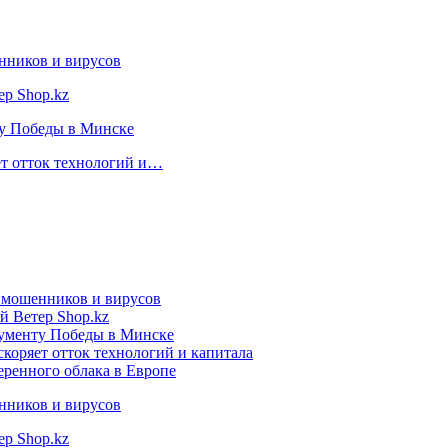
нников и вирусов
ер Shop.kz
ту Победы в Минске
ет отток технологий и…
т мошенников и вирусов
й Ветер Shop.kz
нументу Победы в Минске
коряет отток технологий и капитала
еренного облака в Европе
нников и вирусов
ер Shop.kz