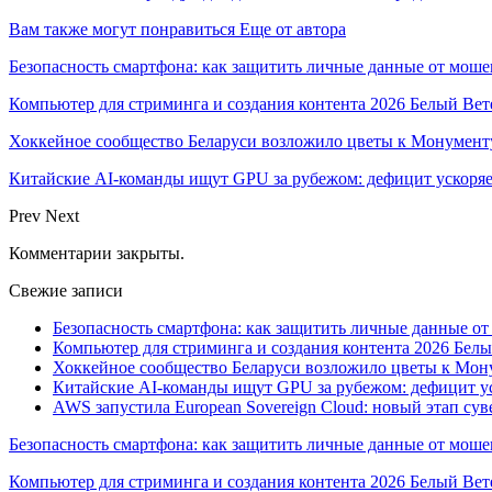
Вам также могут понравиться
Еще от автора
Безопасность смартфона: как защитить личные данные от моше
Компьютер для стриминга и создания контента 2026 Белый Вет
Хоккейное сообщество Беларуси возложило цветы к Монумен
Китайские AI-команды ищут GPU за рубежом: дефицит ускоря
Prev
Next
Комментарии закрыты.
Свежие записи
Безопасность смартфона: как защитить личные данные о
Компьютер для стриминга и создания контента 2026 Белы
Хоккейное сообщество Беларуси возложило цветы к Мо
Китайские AI-команды ищут GPU за рубежом: дефицит ус
AWS запустила European Sovereign Cloud: новый этап сув
Безопасность смартфона: как защитить личные данные от моше
Компьютер для стриминга и создания контента 2026 Белый Вет