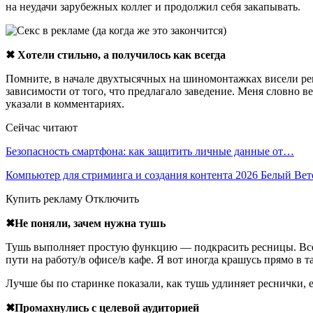
на неудачи зарубежных коллег и продолжил себя закапывать.
✖ Хотели стильно, а получилось как всегда
Помните, в начале двухтысячных на шиномонтажках висели ре
зависимости от того, что предлагало заведение. Меня словно в
указали в комментариях.
Сейчас читают
Безопасность смартфона: как защитить личные данные от…
Компьютер для стриминга и создания контента 2026 Белый Ве
Купить рекламу Отключить
✖Не поняли, зачем нужна тушь
Тушь выполняет простую функцию — подкрасить ресницы. Всё.
пути на работу/в офисе/в кафе. Я вот иногда крашусь прямо в т
Лучше бы по старинке показали, как тушь удлиняет реснички, е
✖Промахнулись с целевой аудиторией