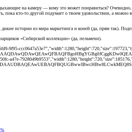
дыхающие на камеру — кому это может понравиться? Очевидно
 пока кто-то другой подумает о твоем удовольствии, а можно вз
 дикие истории из мира маркетинга и коней (да, прям так). Под
пиарщиков «Сибирской коллекции» (да, пельмени).
-5fd9-9f95-ccc0647a53e7","width":1280,"height":720,"size":197723,"ty
AD/2wBDAAQDAwQDAwQEAwQFBAQFBgoHBgYGBg0JCggKDw0
-50fc-a47e-7928049b9553","width":1280,"height":720,"size":185176,"t
AAD/2wBDAAUDBAQEAwUEBAQFBQUGBwwIBwcHBw8LCwkMEQ
5%