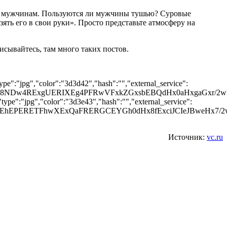
, мужчинам. Пользуются ли мужчины тушью? Суровые
ять его в свои руки». Просто представьте атмосферу на
писывайтесь, там много таких постов.
pe":"jpg","color":"3d3d42","hash":"","external_service":
QEA8NDw4RExgUERIXEg4PFRwVFxkZGxsbEBQdHx0aHxgaG
ype":"jpg","color":"3d3e43","hash":"","external_service":
8SEhEPERETFhwXExQaFRERGCEYGh0dHx8fExciJCIeJBwe
Источник:
vc.ru