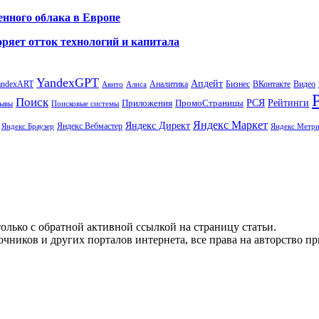
енного облака в Европе
ряет отток технологий и капитала
YandexGPT
Апдейт
andexART
Аналитика
Бизнес
ВКонтакте
Видео
Авито
Алиса
Поиск
РСЯ
Рейтинги
Приложения
ПромоСтраницы
Поисковые системы
ывы
Яндекс Маркет
Яндекс Директ
Яндекс Вебмастер
Яндекс Браузер
Яндекс Метри
олько с обратной активной ссылкой на страницу статьи.
чников и других порталов интернета, все права на авторство п