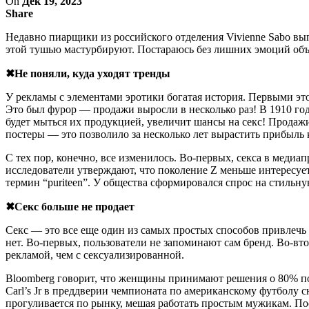
On
Дек 19, 2023
Share
Недавно пиарщики из российского отделения Vivienne Sabo вы
этой тушью мастурбируют. Постараюсь без лишних эмоций объя
✖Не поняли, куда уходят тренды
У рекламы с элементами эротики богатая история. Первыми эт
Это был фурор — продажи выросли в несколько раз! В 1910 го
будет мыться их продукцией, увеличит шансы на секс! Продажи
постеры — это позволило за несколько лет вырастить прибыль 
С тех пор, конечно, все изменилось. Во-первых, секса в медиа
исследователи утверждают, что поколение Z меньше интересует
термин “puriteen”. У общества сформировался спрос на стильн
✖Секс больше не продает
Секс — это все еще один из самых простых способов привлечь
нет. Во-первых, пользователи не запоминают сам бренд. Во-в
рекламой, чем с сексуализированной.
Bloomberg говорит, что женщины принимают решения о 80% по
Carl’s Jr в преддверии чемпионата по американскому футболу
прогуливается по рынку, мешая работать простым мужикам. Посл