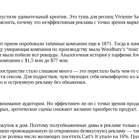
пустили удивительный креатив. Это тушь для ресниц Vivienne S
снить, почему это неэффективная реклама с точки зрения марке
от прием опробовали табачные компании еще в 1871. Тогда в па
ду умирающая компания по производству мыла Woodbury’s “поиг
 мыла побили все рекорды. Аналогичная история у парфюма Jova
компании с $1,5 млн до $77 млн.
пространстве стало слишком много — это перестало быть чем-то 
ся сексом. Для подростков, чувствующих себя некомфортно из-за
ую и остроумную рекламу без обнаженки.
 внимание аудитории. Но эффективен ли он с точки зрения про
торых, эротические сцены снижают желание приобрести продукт
купок в дом. Поэтому полуобнаженные дамы в рекламе только 
 сняли провокационную (и откровенно безвкусную) рекламу — та
е ролика число желающих посетить Carl’s Jr упало на 16%. Грус