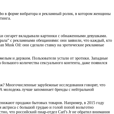
abo в форме вибратора и рекламный ролик, в котором женщины
тинга.
чки сигарет вкладывали картинки с обнаженными девушками.
рала” с рекламными обещаниями: они заявили, что каждый, кто
n Musk Oil: они сделали ставку на эротические рекламные
смелым и дерзким. Пользователи устали от эротики. Западные
 большого количества сексуального контента, даже появился
даж? Многочисленные зарубежные исследования говорят, что
. А молодежь лучше запоминает бренды с нейтральной
снижают продажи бытовых товаров. Например, в 2015 году
м актриса с большой грудью и голой попой вольготно
тно, что российский пиар-отдел Carl’s Jr не обратил внимания