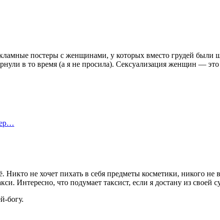
кламные постеры с женщинами, у которых вместо грудей были 
ернули в то время (а я не просила). Сексуализация женщин — эт
тер…
 Никто не хочет пихать в себя предметы косметики, никого не
акси. Интересно, что подумает таксист, если я достану из своей 
й-богу.