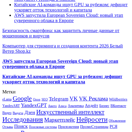
Китайские AI-команды ищут GPU за рубежом: дефицит
ускоряет отток технологий и капитала
AWS запустила European Sovereign Cloud: новый этап
суверенного облака в Европе
Безопасность смартфона: как защитить личные данные от
мошенников и вирусов
Компьютер для стриминга и создания контента 2026 Белый
Ветер Shop.kz
AWS запустила European Sovereign Cloud: новый этап
суверенного облака в Европе
Китайские AI-команды ищут GPU за рубежом: дефицит
ускоряет отток технологий и капитала
Метки
Google
VK
VK Реклама
Telegram
eLama
Wildberries
SEO
Ozon
YandexGPT
Апдейт
YandexART
Аналитика
Бизнес
ВКонтакте
Авито
Алиса
Искусственный интеллект
Дзен
Видео
Выдача
Исследования
Нейросети
Маркетплейс
Объявления
Поиск
РСЯ
Приложения
ПромоСтраницы
Поисковые системы
Отзывы