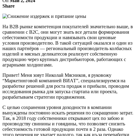
On
Май 2, 2024
Share
На B2B рынке компетенция покупателей значительно выше, в
сравнении с В2С, они могут знать все детали формирования
себестоимости продукции и навязывать свои ценовые
условия производителю. В такой ситуаций оказался и один из
наших партнёров — региональный производитель колбасных
изделий и мясных деликатесов реализует собственную
продукцию через крупных дистрибьюторов, работающих с
аграрными холдингами.
Привет! Меня зовут Николай Мясников, я руковожу
“Маркетинговой компанией ВИАТ”, специализируемся на
разработке решений для роста продаж и прибыли, проводим
исследования рынка для запуска стартапа или проекта,
разрабатываем стратегии продвижения.
С целью сохранения уровня доходности в компании
вынуждены постоянно искать решения по сокращению затрат.
Так, в 2018 году собственники открывают цех по забою и
производству свинины и говядины, что позволяет снизить
себестоимость готовой продукции почти в 2 раза. Однако
этого решения не хватает надолго, так как из-за переработки