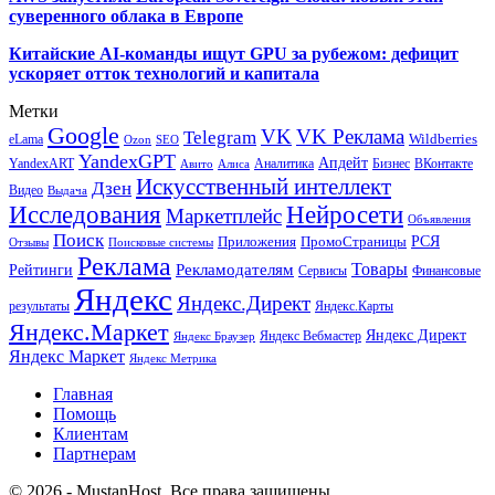
суверенного облака в Европе
Китайские AI-команды ищут GPU за рубежом: дефицит
ускоряет отток технологий и капитала
Метки
Google
VK
VK Реклама
Telegram
eLama
Wildberries
SEO
Ozon
YandexGPT
Апдейт
YandexART
Аналитика
Бизнес
ВКонтакте
Авито
Алиса
Искусственный интеллект
Дзен
Видео
Выдача
Исследования
Нейросети
Маркетплейс
Объявления
Поиск
РСЯ
Приложения
ПромоСтраницы
Поисковые системы
Отзывы
Реклама
Рекламодателям
Товары
Рейтинги
Сервисы
Финансовые
Яндекс
Яндекс.Директ
результаты
Яндекс.Карты
Яндекс.Маркет
Яндекс Директ
Яндекс Вебмастер
Яндекс Браузер
Яндекс Маркет
Яндекс Метрика
Главная
Помощь
Клиентам
Партнерам
© 2026 - MustanHost. Все права защищены.