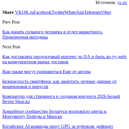
Источник:
vc.ru
Share
VK
OK.ru
Facebook
Twitter
WhatsApp
Telegram
Viber
Prev Post
Как нанять сильного человека в отдел маркетинга.
Проверенная методика
Next Post
Как доставлять продуктовый контент до ЦА и быть ап-ту-дейт
на конкурентном рынке доставок
Вам также могут понравиться
Еще от автора
Безопасность смартфона: как защитить личные данные от
мошенников и вирусов
Компьютер для стриминга и создания контента 2026 Белый
Ветер Shop.kz
Хоккейное сообщество Беларуси возложило цветы к
Монументу Победы в Минске
Китайские AI-команды ищут GPU за рубежом: дефицит