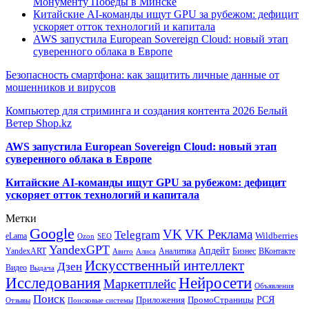
Монументу Победы в Минске
Китайские AI-команды ищут GPU за рубежом: дефицит
ускоряет отток технологий и капитала
AWS запустила European Sovereign Cloud: новый этап
суверенного облака в Европе
Безопасность смартфона: как защитить личные данные от
мошенников и вирусов
Компьютер для стриминга и создания контента 2026 Белый
Ветер Shop.kz
AWS запустила European Sovereign Cloud: новый этап
суверенного облака в Европе
Китайские AI-команды ищут GPU за рубежом: дефицит
ускоряет отток технологий и капитала
Метки
Google
VK
VK Реклама
Telegram
eLama
Wildberries
SEO
Ozon
YandexGPT
Апдейт
YandexART
Аналитика
Бизнес
ВКонтакте
Авито
Алиса
Искусственный интеллект
Дзен
Видео
Выдача
Исследования
Нейросети
Маркетплейс
Объявления
Поиск
РСЯ
Приложения
ПромоСтраницы
Поисковые системы
Отзывы