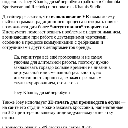
поделился Joey Khamis, дизайнер обуви (работал в Columbia
Sportswear and Reebok) и основатель Khamis Studio.
Дизайнер рассказал, что
использование VR
помогло ему
выйти за рамки традиционного процесса и открыть новые
возможности
для
более
“интуитивного” творчества
.
Инструмент помогает решить проблемы с недопониманием,
возникающим при работе с двухмерными чертежами,
особенно в процессе коммуникации с фабриками и
сотрудниками других департаментов бренда.
Да, гарнитура всё ещё громоздкая и не самая
удобная для длительной работы, поэтому нужно
закладывать гораздо больше времени на дизайн в
виртуальной или смешанной реальности, но
интуитивность процесса, схожая с реальным
скульптурированием, стоит того.
Joey Khamis, дизайнер обуви
Также Joey использует
3D-печать для производства обуви
—
на сайте его студии можно заказать кроссовки, напечатанные
на 3D-принтере по вашему индивидуальному отпечатку
стопы.
Стоимость обуви: 250$ (доставка летом 2024)