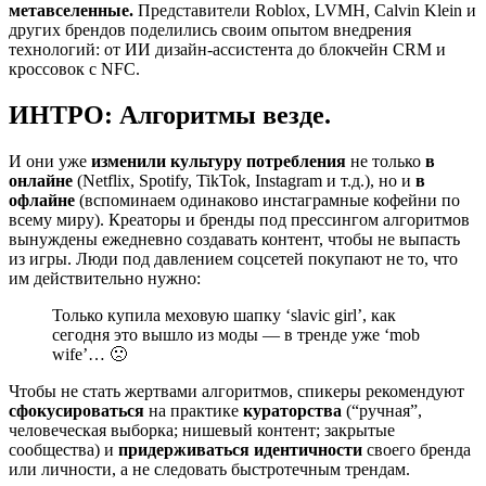
метавселенные.
Представители Roblox, LVMH, Сalvin Klein и
других брендов поделились своим опытом внедрения
технологий: от ИИ дизайн-ассистента до блокчейн CRM и
кроссовок с NFC.
ИНТРО: Алгоритмы везде.
И они уже
изменили культуру потребления
не только
в
онлайне
(Netflix, Spotify, TikTok, Instagram и т.д.), но и
в
офлайне
(вспоминаем одинаково инстаграмные кофейни по
всему миру). Креаторы и бренды под прессингом алгоритмов
вынуждены ежедневно создавать контент, чтобы не выпасть
из игры. Люди под давлением соцсетей покупают не то, что
им действительно нужно:
Только купила меховую шапку ‘slavic girl’, как
сегодня это вышло из моды — в тренде уже ‘mob
wife’… 🙁
Чтобы не стать жертвами алгоритмов, спикеры рекомендуют
сфокусироваться
на практике
кураторства
(“ручная”,
человеческая выборка; нишевый контент; закрытые
сообщества) и
придерживаться идентичности
своего бренда
или личности, а не следовать быстротечным трендам.