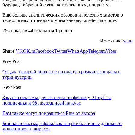
буду рада обратной связи, комментариям, вопросам.
Ещё больше аналитических обзоров и полезных заметок о
технологиях и трендах в моём канале: t.me/technostories
266 показов 44 открытия 1 репост
Источник:
vc.ru
Share
VK
OK.ru
Facebook
Twitter
WhatsApp
Telegram
Viber
Prev Post
Отдых, который пошел не по плану: громкие скандалы в
туриндустрии
Next Post
Закупка рекламы для эксперта по фитнесу. 21 руб. за
подписчика и 98 предзаписей на курс
Вам также могут понравиться
Еще от автора
Безопасность смартфона: как защитить личные данные от
мошенников и вирусов