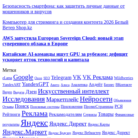
Безопасность смартфона: как защитить личные данные от
мошенников и вирусов
Компьютер для стриминга и создания контента 2026 Белый
Ветер Shop.kz
AWS запустила European Sovereign Cloud: новый этап
суверенного облака в Европе
Китайские AI-команды ищут GPU за рубежом: дефицит
ускоряет отток технологий и капитала
Метки
Google
VK
VK Реклама
Telegram
eLama
Wildberries
SEO
Ozon
YandexGPT
Апдейт
YandexART
Аналитика
Бизнес
ВКонтакте
Авито
Алиса
Искусственный интеллект
Дзен
Видео
Выдача
Исследования
Нейросети
Маркетплейс
Объявления
Поиск
РСЯ
Приложения
ПромоСтраницы
Поисковые системы
Отзывы
Реклама
Рекламодателям
Товары
Рейтинги
Сервисы
Финансовые
Яндекс
Яндекс.Директ
результаты
Яндекс.Карты
Яндекс.Маркет
Яндекс Директ
Яндекс Вебмастер
Яндекс Браузер