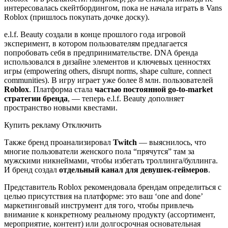
интересовалась скейтбордингом, пока не начала играть в Vans
Roblox (пришлось покупать дочке доску).
e.l.f. Beauty создали в конце прошлого года игровой
эксперимент, в котором пользователям предлагается
попробовать себя в предпринимательстве. DNA бренда
использовался в дизайне элементов и ключевых ценностях
игры (empowering others, disrupt norms, shape culture, connect
communities). В игру играет уже более 8 млн. пользователей
Roblox
. Платформа стала
частью постоянной go-to-market
стратегии бренда
, — теперь e.l.f. Beauty дополняет
пространство новыми квестами.
Купить рекламу Отключить
Также бренд проанализировал
Twitch
— выяснилось, что
многие пользователи женского пола “прячутся” там за
мужскими никнеймами, чтобы избегать троллинга/буллинга.
И бренд создал
отдельный канал для девушек-геймеров
.
Представитель Roblox рекомендовала брендам определиться с
целью присутствия на платформе: это ваш ‘one and done’
маркетинговый инструмент для того, чтобы привлечь
внимание к конкретному реальному продукту (ассортимент,
мероприятие, контент) или долгосрочная основательная