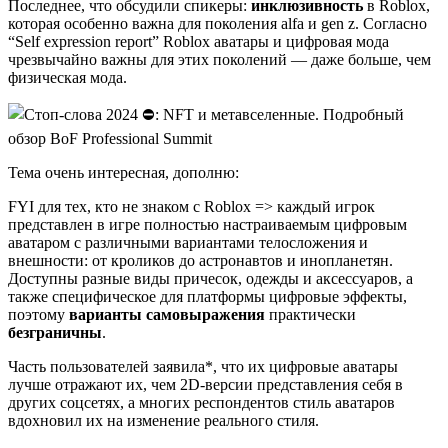
Последнее, что обсудили спикеры:
инклюзивность
в Roblox,
которая особенно важна для поколения alfa и gen z. Согласно
“Self expression report” Roblox аватары и цифровая мода
чрезвычайно важны для этих поколений — даже больше, чем
физическая мода.
Тема очень интересная, дополню:
FYI для тех, кто не знаком с Roblox => каждый игрок
представлен в игре полностью настраиваемым цифровым
аватаром с различными вариантами телосложения и
внешности: от кроликов до астронавтов и инопланетян.
Доступны разные виды причесок, одежды и аксессуаров, а
также специфическое для платформы цифровые эффекты,
поэтому
варианты самовыражения
практически
безграничны
.
Часть пользователей заявила*, что их цифровые аватары
лучше отражают их, чем 2D-версии представления себя в
других соцсетях, а многих респондентов стиль аватаров
вдохновил их на изменение реального стиля.