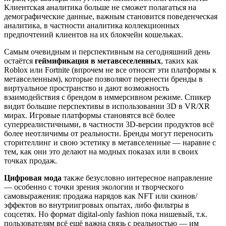
Клиентская аналитика больше не сможет полагаться на
демографические данные, важным становится поведенческая
аналитика, в частности аналитика коллекционных
предпочтений клиентов на их блокчейн кошельках.
Самым очевидным и перспективным на сегодняшний день
остаётся
геймификация в метавсеселенных
, таких как
Roblox или Fortnite (впрочем не все относят эти платформы к
метавселенным), которые позволяют перенести бренды в
виртуальное пространство и дают возможность
взаимодействия с брендом в иммерсивном режиме. Спикер
видит большие перспективы в использовании 3D в VR/XR
мирах. Игровые платформы становятся всё более
суперреалистичными, в частности 3D-версии продуктов всё
более неотличимы от реальности. Бренды могут переносить
сторителлинг и свою эстетику в метавселенные — наравне с
тем, как они это делают на модных показах или в своих
точках продаж.
Цифровая мода
также безусловно интересное направление
— особенно с точки зрения экологии и творческого
самовыражения: продажа нарядов как NFT или скинов/
эффектов во внутриигровых опытах, либо фильтры в
соцсетях. Но формат digital-only fashion пока нишевый, т.к.
пользователям всё ещё важна связь с реальностью — им