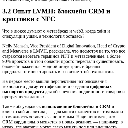
3.2 Опыт LVMH: блокчейн CRM и
кроссовки с NFC
Что в люксе думают о метавёрсах и web3, когда хайп и
спекуляции ушли, а технология осталась?
Nelly Mensah, Vice President of Digital Innovation, Head of Crypto
and Metaverse в LMVH, рассказала, что несмотря на то, что все
стараются избегать терминов NFT и метавселенные, а более
90% проектов в этой области просто перестали существовать,
блокчейн важен для модной индустрии, и бренды
продолжают инвестировать в развитие этой технологии.
На первое место вышли перспективы использования
технологии для аутентификации и создания
цифровых
паспортов продукта
для обеспечения подлинности товаров и
прозрачности данных.
Также обсуждалось
использование блокчейна в CRM
и
клиентской аналитике, — для многих клиентов в этом важна
возможность оставаться анонимным. Надо понимать, что
CRM кардинально меняется в новых реалиях, — например, в
играх, где аватары могут легко менять пол или внешность.