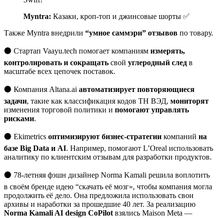
Myntra:
Казаки, кроп-топ и джинсовые шорты ✅
Также Myntra внедрили
“умное саммэри” отзывов
по товару.
⚫ Стартап Vaayu.tech помогает компаниям
измерять,
контролировать и сокращать
свой
углеродный след
в
масштабе всех цепочек поставок.
⚫ Компания Altana.ai
автоматизирует повторяющиеся
задачи
, такие как классификация кодов ТН ВЭД,
мониторят
изменения торговой политики и
помогают управлять
рисками
.
⚫ Ekimetrics
оптимизируют бизнес-стратегии
компаний
на
базе Big Data и AI
. Например, помогают L’Oreal использовать
аналитику по клиентским отзывам для разработки продуктов.
⚫ 78-летняя фэшн дизайнер Norma Kamali решила воплотить
в своём бренде идею “скачать её мозг», чтобы компания могла
продолжить её дело. Она предложила использовать свои
архивы и наработки за прошедшие 40 лет. За реализацию
Norma Kamali AI design CoPilot
взялись Maison Meta —