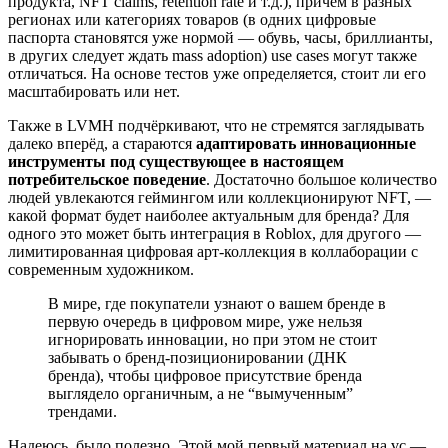
продукта, NFT claims, retention rate и т.д.), причём в разных
регионах или категориях товаров (в одних цифровые
паспорта становятся уже нормой — обувь, часы, бриллианты,
в других следует ждать mass adoption) use cases могут также
отличаться. На основе тестов уже определяется, стоит ли его
масштабировать или нет.
Также в LVMH подчёркивают, что не стремятся заглядывать
далеко вперёд, а стараются
адаптировать инновационные
инструменты под существующее в настоящем
потребительское поведение
. Достаточно большое количество
людей увлекаются геймингом или коллекционируют NFT, —
какой формат будет наиболее актуальным для бренда? Для
одного это может быть интеграция в Roblox, для другого —
лимитированная цифровая арт-коллекция в коллаборации с
современным художником.
В мире, где покупатели узнают о вашем бренде в
первую очередь в цифровом мире, уже нельзя
игнорировать инновации, но при этом не стоит
забывать о бренд-позиционировании (ДНК
бренда), чтобы цифровое присутствие бренда
выглядело органичным, а не “вымученным”
трендами.
Надеюсь, было полезно. Этой мой первый материал на vc —