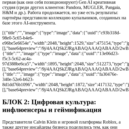
первая (как они себя позиционируют) Gen AI креативная
студия (среди других клиентов: Pandora, MUGLER, Pangaia,
H&M и др.). Работа продолжается, но уже есть результаты:
партнёры представили коллекцию купальников, созданных на
базе этого AI-инструмента.
[{"title":"","image":{"type":"image","data":{"uuid":"c93b318d-
98e0-5c65-b4e6-
e96be5e6654e","width":2048,"height":1529,"size":475154,"type":"jp
[],"base64preview":"/9j/4AAQSkZJRgABAQAAAQA
{"title":"","image":{"type":"image","data":{"uuid":"13e06d23-
f5c3-5c62-ac4a-
97d388be6ca5","width":1895,"height":2048,"size":512273,"type":"jp
[],"base64preview":"/9j/4AAQSkZJRgABAQAAAQA
{"title":"","image":{"type":"image","data":{"uuid":"fa30476e-
340e-52e6-b623-
8d1dd76b1096","width":2048,"height":1872,"size":417132,"type":"jp
[],"base64preview":"/9j/4AAQSkZJRgABAQAAAQA
БЛОК 2: Цифровая культура:
инфлюенсеры и геймификация
Представители Calvin Klein и игровой платформы Roblox, а
также другие инсайдеры бизнеса поделились тем, как они