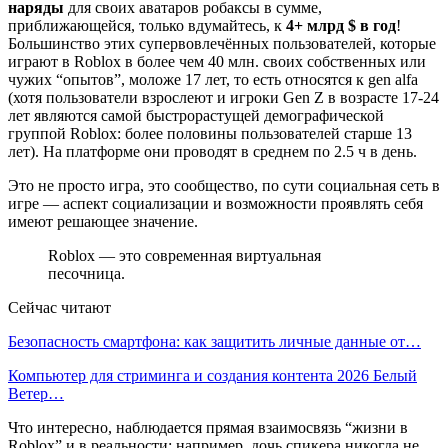
наряды
для своих аватаров робаксы в сумме,
приближающейся, только вдумайтесь, к
4+ млрд $ в год
!
Большинство этих супервовлечённых пользователей, которые
играют в Roblox в более чем 40 млн. своих собственных или
чужих “опытов”, моложе 17 лет, то есть относятся к gen alfa
(хотя пользователи взрослеют и игроки Gen Z в возрасте 17-24
лет являются самой быстрорастущей демографической
группой Roblox: более половины пользователей старше 13
лет). На платформе они проводят в среднем по 2.5 ч в день.
Это не просто игра, это сообщество, по сути социальная сеть в
игре — аспект социализации и возможности проявлять себя
имеют решающее значение.
Roblox — это современная виртуальная
песочница.
Сейчас читают
Безопасность смартфона: как защитить личные данные от…
Компьютер для стриминга и создания контента 2026 Белый
Ветер…
Что интересно, наблюдается прямая взаимосвязь “жизни в
Roblox” и в реальности: например, дочь спикера никогда не