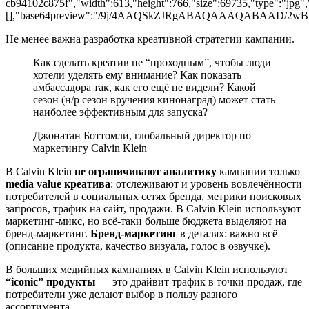
cb94102c875f","width":613,"height":766,"size":69735,"type":"jpg","
[],"base64preview":"/9j/4AAQSkZJRgABAQAAAQAB
Не менее важна разработка креативной стратегии кампании.
Как сделать креатив не “проходным”, чтобы люди
хотели уделять ему внимание? Как показать
амбассадора так, как его ещё не видели? Какой
сезон (н/р сезон вручения кинонаград) может стать
наиболее эффективным для запуска?
Джонатан Боттомли, глобальный директор по
маркетингу Calvin Klein
В Сalvin Klein
не ограничивают аналитику
кампании только
media value креатива
: отслеживают и уровень вовлечённости
потребителей в социальных сетях бренда, метрики поисковых
запросов, трафик на сайт, продажи. В Сalvin Klein используют
маркетинг-микс, но всё-таки больше бюджета выделяют на
бренд-маркетинг.
Бренд-маркетинг
в деталях: важно всё
(описание продукта, качество визуала, голос в озвучке).
В больших медийных кампаниях в Сalvin Klein используют
“iconic” продукты
— это драйвит трафик в точки продаж, где
потребители уже делают выбор в пользу разного
ассортимента.