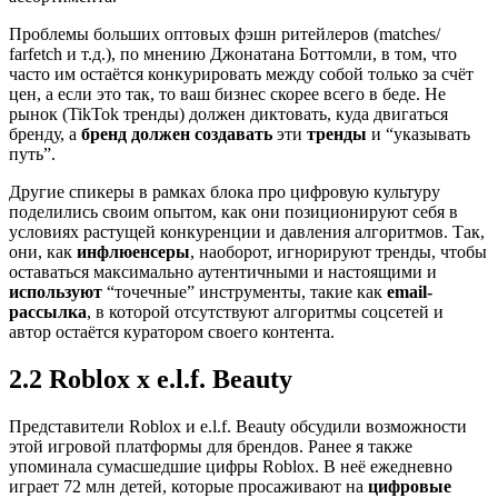
Проблемы больших оптовых фэшн ритейлеров (matches/
farfetch и т.д.), по мнению Джонатана Боттомли, в том, что
часто им остаётся конкурировать между собой только за счёт
цен, а если это так, то ваш бизнес скорее всего в беде. Не
рынок (TikTok тренды) должен диктовать, куда двигаться
бренду, а
бренд должен создавать
эти
тренды
и “указывать
путь”.
Другие спикеры в рамках блока про цифровую культуру
поделились своим опытом, как они позиционируют себя в
условиях растущей конкуренции и давления алгоритмов. Так,
они, как
инфлюенсеры
, наоборот, игнорируют тренды, чтобы
оставаться максимально аутентичными и настоящими и
используют
“точечные” инструменты, такие как
email-
рассылка
, в которой отсутствуют алгоритмы соцсетей и
автор остаётся куратором своего контента.
2.2 Roblox х e.l.f. Beauty
Представители Roblox и e.l.f. Beauty обсудили возможности
этой игровой платформы для брендов. Ранее я также
упоминала сумасшедшие цифры Roblox. В неё ежедневно
играет 72 млн детей, которые просаживают на
цифровые