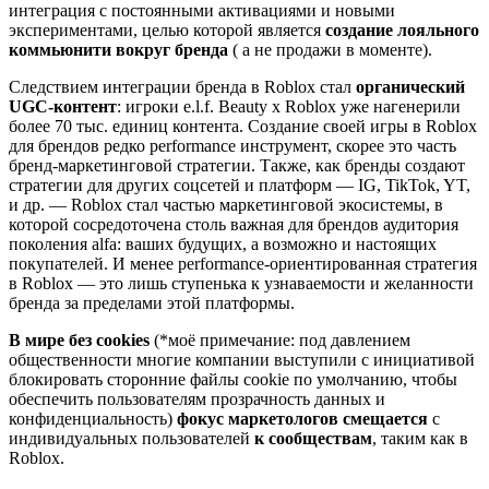
интеграция с постоянными активациями и новыми
экспериментами, целью которой является
создание лояльного
коммьюнити вокруг бренда
( а не продажи в моменте).
Следствием интеграции бренда в Roblox стал
органический
UGC-контент
: игроки e.l.f. Beauty х Roblox уже нагенерили
более 70 тыс. единиц контента. Создание своей игры в Roblox
для брендов редко performance инструмент, скорее это часть
бренд-маркетинговой стратегии. Также, как бренды создают
стратегии для других соцсетей и платформ — IG, TikTok, YT,
и др. — Roblox стал частью маркетинговой экосистемы, в
которой сосредоточена столь важная для брендов аудитория
поколения alfa: ваших будущих, а возможно и настоящих
покупателей. И менее performance-ориентированная стратегия
в Roblox — это лишь ступенька к узнаваемости и желанности
бренда за пределами этой платформы.
В мире без cookies
(*моё примечание: под давлением
общественности многие компании выступили с инициативой
блокировать сторонние файлы cookie по умолчанию, чтобы
обеспечить пользователям прозрачность данных и
конфиденциальность)
фокус маркетологов смещается
с
индивидуальных пользователей
к сообществам
, таким как в
Roblox.