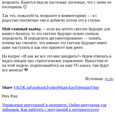
возразить. Кажется мысли настолько логичные, что с ними не
поспоришь 🙂
Так что, пожалуйста, возразите в комментариях — я с
радостью поотвечаю там и добавлю потом это в статью.
Мой главный вывод
— если вы хотите светлое будущее для
вашего бизнеса, то это светлое будущее нужно сначала
определить. И определить аргументированно — понять,
почему вы считаете, что именно это светлое будущее имеет
шанс наступить и как оно принесет вам денег.
На вопрос «И как же все это мне внедрить?» будем отвечать в
видео-лекции про стратегическое управление. Выпустим ее
на этой неделе, подписывайтесь на наш TG-канал, там будут
все анонсы! 💙
Источник:
vc.ru
Share
VK
OK.ru
Facebook
Twitter
WhatsApp
Telegram
Viber
Prev Post
Управление репутацией в интернете. Online-репутация для
чайников. Как работать с репутацией в интернете/сети