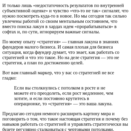
И только лишь «недостаточность результатов по внутренней
субъективной оценке» и чувство «что-то не так» сигналят, что
нужно посмотреть куда-то в новое. Но мы сегодня так сильно
увлечены работой со своим ментальным состоянием, что
вместо поиска лакун в хардах идем «прорабатываться» в
софтах и, по сути, игнорируем важные сигналы.
По моему опыту «стратегия» — главная лакуна в знаниях
фаундеров малого бизнеса. И самая плохая для бизнеса
ситуация, когда фаундер думает, что знает, как работать со
стратегией и что это такое. Но на деле стратегия — это не
стратегия, а план по достижению целей.
Вот вам главный маркер, что у вас со стратегией не все
гладко:
Если вы столкнулись с потолком в росте и не
можете его преодолеть, если рост медленнее, чем
хотите, и если постоянно крутитесь в
операционке, то «стратегия» — это ваша лакуна.
Предлагаю сегодня немного расширить картину мира и
поговорить о том, что такое настоящая стратегия и почему без
навыков работать со стратегией и управлять стратегически вы
будете регулярно сталкиваться с чертовыми потолками.