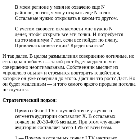
В моем регионе у меня не охвачено еще N
районов, значит, я могу открыть еще N точек.
Остальные нужно открывать в каком-то другом.
С учетом скорости окупаемости мне нужно N
денег, чтобы открыть все эти точки. И потребуется
на это минимум 7 лет, если все пойдет по плану.
Привлекать инвестиции? Кредитоваться?
И так далее. В целом размышления совершенно логичные, но
есть одна проблема — такой рост будет медленным и
совершенно неоптимальным. Собственник мыслит из
«прошлого опыта» и стремится повторить те действия,
которые он уже совершал до этого. Даст ли это рост? Даст. Но
он будет медленным — и того самого яркого прорыва потолка
не случится.
Стратегический подход:
Прямо сейчас LTV в лучшей точке у лучшего
сегмента аудитории составляет X. В остальных
точках на 20-30-40% меньше. При этом «лучшая»
аудитория составляет всего 15% от всей базы.
1 — Почему в остальных точках LTV настолько