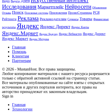
Искусственный интеллект
Дзен
Видео
Выдача
Исследования
Нейросети
Маркетплейс
Объявления
Поиск
РСЯ
Приложения
ПромоСтраницы
Поисковые системы
Отзывы
Реклама
Рекламодателям
Товары
Рейтинги
Сервисы
Финансовые
Яндекс
Яндекс.Директ
результаты
Яндекс.Карты
Яндекс.Маркет
Яндекс Директ
Яндекс Вебмастер
Яндекс Браузер
Яндекс Маркет
Яндекс Метрика
Главная
Помощь
Клиентам
Партнерам
© 2026 - MustanHost. Все права защищены.
Любое копирование материалов с нашего ресурса разрешается
только с обратной активной ссылкой на страницу статьи.
Все материалы опубликованные на сайте взяты с открытых
источников и других порталов интернета, все права на
авторство принадлежат их законным владельцам.
Sign in
Главная
Технологии