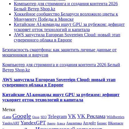
Компьютер для стриминга и создания контента 2026
Белый Ветер Shop.kz
Хоккейное сообщество Беларуси возложило цветы к
Монументу Победы в Минске
Китайские AI-команды ищут GPU за рубежом: дефицит
ускоряет отток технологий и капитала
AWS запустила European Sovereign Cloud: новый этап
суверенного облака в Европе
Безопасность смартфона: как защитить личные данные от
мошенников и вирусов
Компьютер для стриминга и создания контента 2026 Белый
Ветер Shop.kz
AWS запустила European Sovereign Cloud: новый этап
суверенного облака в Европе
Китайские AI-команды ищут GPU за рубежом: дефицит
ускоряет отток технологий и капитала
Метки
Google
VK
VK Реклама
Telegram
eLama
Wildberries
SEO
Ozon
YandexGPT
Апдейт
YandexART
Аналитика
Бизнес
ВКонтакте
Авито
Алиса