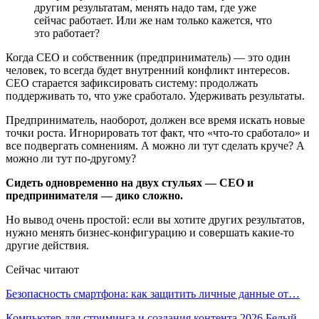
другим результатам, менять надо там, где уже
сейчас работает. Или же нам только кажется, что
это работает?
Когда CEO и собственник (предприниматель) — это один
человек, то всегда будет внутренний конфликт интересов.
CEO старается зафиксировать систему: продолжать
поддерживать то, что уже сработало. Удерживать результаты.
Предприниматель, наоборот, должен все время искать новые
точки роста. Игнорировать тот факт, что «что-то сработало» и
все подвергать сомнениям. А можно ли тут сделать круче? А
можно ли тут по-другому?
Сидеть одновременно на двух стульях — CEO и
предпринимателя — дико сложно.
Но вывод очень простой: если вы хотите других результатов,
нужно менять бизнес-конфигурацию и совершать какие-то
другие действия.
Сейчас читают
Безопасность смартфона: как защитить личные данные от…
Компьютер для стриминга и создания контента 2026 Белый