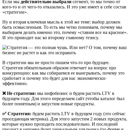
Если мы
действительно выбрали
сегмент, то мы точно от
кого-то и от чего-то отказались. И это уже имеет в себе состав
«стратегии».
Ну и вторая ключевая мысль к этой же теме: выбор должен
быть осмысленным. То есть мы четко понимаем, почему мы
выбираем делать именно это, почему «ставим все на красное».
И это приводит нас ко второму главному тезису.
В стратегии мы не просто пишем что-то про будущее.
Стратегия обязательным образом отвечает на вопрос про
конкуренцию: как мы собираемся ее выигрывать, почему это
сработает и почему это будет для нас экономически-
эффективно.
❌
Не стратегия:
мы инфобизнес и будем растить LTV в
будущем году. Для этого переделаем сайт (чтобы каталог был
более понятным) и запустим новые продукты.
✅ Стратегия:
будем растить LTV в будущем году (это сейчас
проседающая метрика). Для этого запустим 2 новых продукта,
которые нужно проходить последовательно. И последний
продукт в цепочке будет уникальным для рынка (по форме и