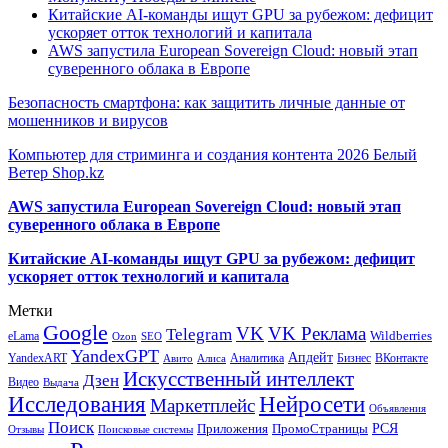
Китайские AI-команды ищут GPU за рубежом: дефицит
ускоряет отток технологий и капитала
AWS запустила European Sovereign Cloud: новый этап
суверенного облака в Европе
Безопасность смартфона: как защитить личные данные от
мошенников и вирусов
Компьютер для стриминга и создания контента 2026 Белый
Ветер Shop.kz
AWS запустила European Sovereign Cloud: новый этап
суверенного облака в Европе
Китайские AI-команды ищут GPU за рубежом: дефицит
ускоряет отток технологий и капитала
Метки
Google
VK
VK Реклама
Telegram
eLama
Wildberries
SEO
Ozon
YandexGPT
Апдейт
YandexART
Аналитика
Бизнес
ВКонтакте
Авито
Алиса
Искусственный интеллект
Дзен
Видео
Выдача
Исследования
Нейросети
Маркетплейс
Объявления
Поиск
РСЯ
Приложения
ПромоСтраницы
Поисковые системы
Отзывы