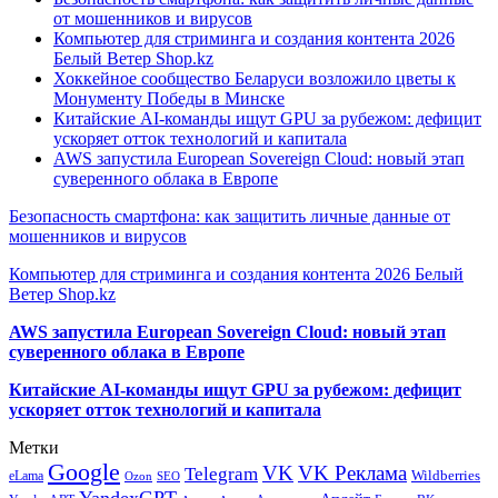
от мошенников и вирусов
Компьютер для стриминга и создания контента 2026
Белый Ветер Shop.kz
Хоккейное сообщество Беларуси возложило цветы к
Монументу Победы в Минске
Китайские AI-команды ищут GPU за рубежом: дефицит
ускоряет отток технологий и капитала
AWS запустила European Sovereign Cloud: новый этап
суверенного облака в Европе
Безопасность смартфона: как защитить личные данные от
мошенников и вирусов
Компьютер для стриминга и создания контента 2026 Белый
Ветер Shop.kz
AWS запустила European Sovereign Cloud: новый этап
суверенного облака в Европе
Китайские AI-команды ищут GPU за рубежом: дефицит
ускоряет отток технологий и капитала
Метки
Google
VK
VK Реклама
Telegram
eLama
Wildberries
SEO
Ozon