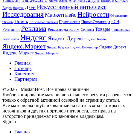
YandexGPT
Апдейт
YandexART
Аналитика
Бизнес
ВКонтакте
Авито
Алиса
Искусственный интеллект
Дзен
Видео
Выдача
Исследования
Нейросети
Маркетплейс
Объявления
Поиск
РСЯ
Приложения
ПромоСтраницы
Поисковые системы
Отзывы
Реклама
Рекламодателям
Товары
Рейтинги
Сервисы
Финансовые
Яндекс
Яндекс.Директ
результаты
Яндекс.Карты
Яндекс.Маркет
Яндекс Директ
Яндекс Вебмастер
Яндекс Браузер
Яндекс Маркет
Яндекс Метрика
Главная
Помощь
Клиентам
Партнерам
© 2026 - MustanHost. Все права защищены.
Любое копирование материалов с нашего ресурса разрешается
только с обратной активной ссылкой на страницу статьи.
Все материалы опубликованные на сайте взяты с открытых
источников и других порталов интернета, все права на
авторство принадлежат их законным владельцам.
Sign in
Главная