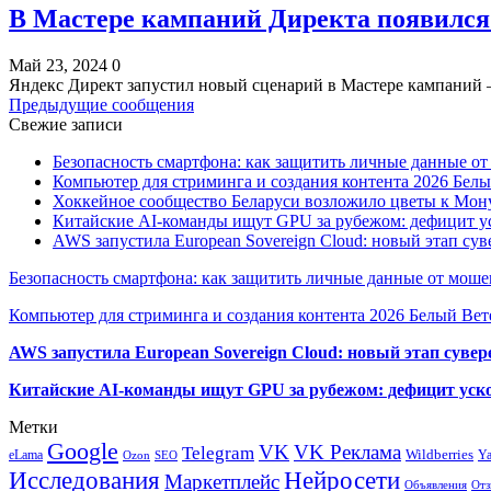
В Мастере кампаний Директа появился
Май 23, 2024
0
Яндекс Директ запустил новый сценарий в Мастере кампаний
Предыдущие сообщения
Свежие записи
Безопасность смартфона: как защитить личные данные о
Компьютер для стриминга и создания контента 2026 Белы
Хоккейное сообщество Беларуси возложило цветы к Мо
Китайские AI-команды ищут GPU за рубежом: дефицит ус
AWS запустила European Sovereign Cloud: новый этап сув
Безопасность смартфона: как защитить личные данные от моше
Компьютер для стриминга и создания контента 2026 Белый Вет
AWS запустила European Sovereign Cloud: новый этап сувер
Китайские AI-команды ищут GPU за рубежом: дефицит уско
Метки
Google
VK
VK Реклама
Telegram
eLama
Wildberries
Y
SEO
Ozon
Исследования
Нейросети
Маркетплейс
Объявления
Отз