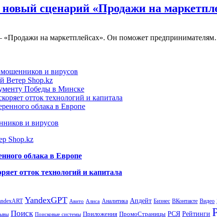
 новый сценарий «Продажи на маркетпл
 – «Продажи на маркетплейсах». Он поможет предпринимателя
т мошенников и вирусов
й Ветер Shop.kz
нументу Победы в Минске
коряет отток технологий и капитала
еренного облака в Европе
нников и вирусов
ер Shop.kz
енного облака в Европе
ряет отток технологий и капитала
YandexGPT
Апдейт
andexART
Аналитика
Бизнес
ВКонтакте
Видео
Авито
Алиса
Поиск
РСЯ
Рейтинги
Приложения
ПромоСтраницы
Поисковые системы
ывы