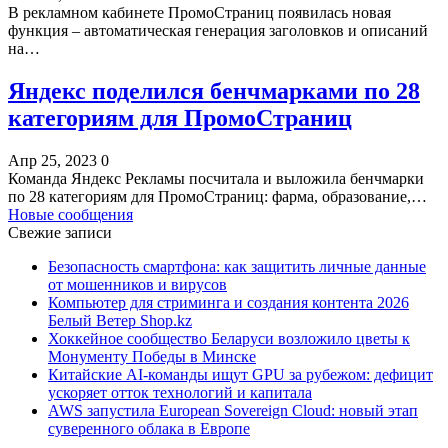
В рекламном кабинете ПромоСтраниц появилась новая
функция – автоматическая генерация заголовков и описаний
на…
Яндекс поделился бенчмарками по 28
категориям для ПромоСтраниц
Апр 25, 2023
0
Команда Яндекс Рекламы посчитала и выложила бенчмарки
по 28 категориям для ПромоСтраниц: фарма, образование,…
Новые сообщения
Свежие записи
Безопасность смартфона: как защитить личные данные
от мошенников и вирусов
Компьютер для стриминга и создания контента 2026
Белый Ветер Shop.kz
Хоккейное сообщество Беларуси возложило цветы к
Монументу Победы в Минске
Китайские AI-команды ищут GPU за рубежом: дефицит
ускоряет отток технологий и капитала
AWS запустила European Sovereign Cloud: новый этап
суверенного облака в Европе