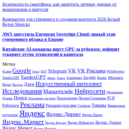
Безопасность смартфона: как защитить личные данные от
мошенников и вирусов
Компьютер для стриминга и создания контента 2026 Белый
Ветер Shop.kz
AWS запустила European Sovereign Cloud: новый этап
суверенного облака в Европе
Китайские AI-команды ищут GPU за рубежом: дефицит
ускоряет отток технологий и капитала
Метки
Google
VK
VK Реклама
Telegram
eLama
Wildberries
SEO
Ozon
YandexGPT
Апдейт
YandexART
Аналитика
Бизнес
ВКонтакте
Авито
Алиса
Искусственный интеллект
Дзен
Видео
Выдача
Исследования
Нейросети
Маркетплейс
Объявления
Поиск
РСЯ
Приложения
ПромоСтраницы
Поисковые системы
Отзывы
Реклама
Рекламодателям
Товары
Рейтинги
Сервисы
Финансовые
Яндекс
Яндекс.Директ
результаты
Яндекс.Карты
Яндекс.Маркет
Яндекс Директ
Яндекс Вебмастер
Яндекс Браузер
Яндекс Маркет
Яндекс Метрика