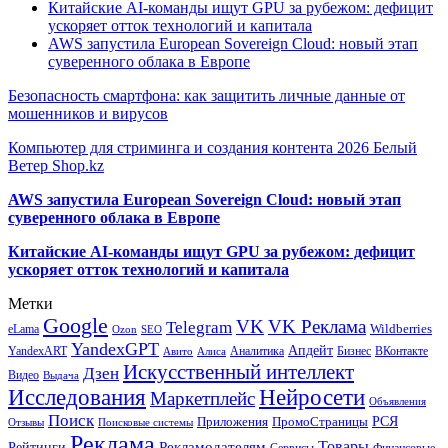
Китайские AI-команды ищут GPU за рубежом: дефицит
ускоряет отток технологий и капитала
AWS запустила European Sovereign Cloud: новый этап
суверенного облака в Европе
Безопасность смартфона: как защитить личные данные от
мошенников и вирусов
Компьютер для стриминга и создания контента 2026 Белый
Ветер Shop.kz
AWS запустила European Sovereign Cloud: новый этап
суверенного облака в Европе
Китайские AI-команды ищут GPU за рубежом: дефицит
ускоряет отток технологий и капитала
Метки
Google
VK
VK Реклама
Telegram
eLama
Wildberries
SEO
Ozon
YandexGPT
Апдейт
YandexART
Аналитика
Бизнес
ВКонтакте
Авито
Алиса
Искусственный интеллект
Дзен
Видео
Выдача
Исследования
Нейросети
Маркетплейс
Объявления
Поиск
РСЯ
Приложения
ПромоСтраницы
Поисковые системы
Отзывы
Реклама
Рекламодателям
Товары
Рейтинги