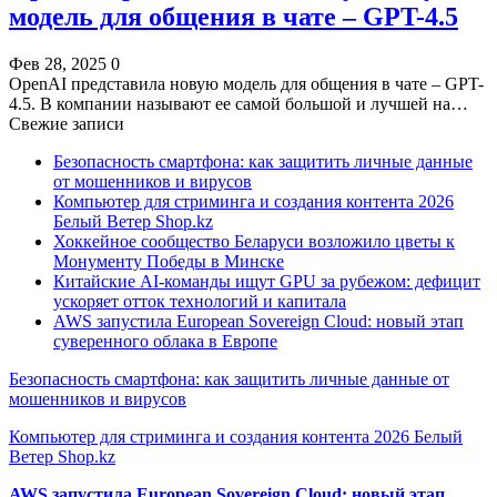
модель для общения в чате – GPT-4.5
Фев 28, 2025
0
OpenAI представила новую модель для общения в чате – GPT-
4.5. В компании называют ее самой большой и лучшей на…
Свежие записи
Безопасность смартфона: как защитить личные данные
от мошенников и вирусов
Компьютер для стриминга и создания контента 2026
Белый Ветер Shop.kz
Хоккейное сообщество Беларуси возложило цветы к
Монументу Победы в Минске
Китайские AI-команды ищут GPU за рубежом: дефицит
ускоряет отток технологий и капитала
AWS запустила European Sovereign Cloud: новый этап
суверенного облака в Европе
Безопасность смартфона: как защитить личные данные от
мошенников и вирусов
Компьютер для стриминга и создания контента 2026 Белый
Ветер Shop.kz
AWS запустила European Sovereign Cloud: новый этап