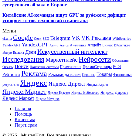
суверенного облака в Европе
Китайские AI-команды ищут GPU за рубежом: дефицит
ускоряет отток технологий и капитала
Метки
Google
VK
VK Реклама
Telegram
eLama
Wildberries
SEO
Ozon
YandexGPT
Апдейт
YandexART
Аналитика
Бизнес
ВКонтакте
Авито
Алиса
Искусственный интеллект
Дзен
Видео
Выдача
Исследования
Нейросети
Маркетплейс
Объявления
Поиск
РСЯ
Приложения
ПромоСтраницы
Поисковые системы
Отзывы
Реклама
Рекламодателям
Товары
Рейтинги
Сервисы
Финансовые
Яндекс
Яндекс.Директ
результаты
Яндекс.Карты
Яндекс.Маркет
Яндекс Директ
Яндекс Вебмастер
Яндекс Браузер
Яндекс Маркет
Яндекс Метрика
Главная
Помощь
Клиентам
Партнерам
© 2026 - MustanHost. Все права защищены.