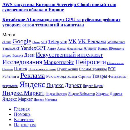
AWS запустила European Sovereign Cloud: новый этап
суверенного облака в Европе
Китайские AI-команды ищут GPU за рубежом: дефицит
ускоряет отток технологий и капитала
Метки
Google
VK
VK Реклама
Telegram
eLama
Wildberries
SEO
Ozon
YandexGPT
Апдейт
YandexART
Аналитика
Бизнес
ВКонтакте
Авито
Алиса
Искусственный интеллект
Дзен
Видео
Выдача
Исследования
Нейросети
Маркетплейс
Объявления
Поиск
РСЯ
Приложения
ПромоСтраницы
Поисковые системы
Отзывы
Реклама
Рекламодателям
Товары
Рейтинги
Сервисы
Финансовые
Яндекс
Яндекс.Директ
результаты
Яндекс.Карты
Яндекс.Маркет
Яндекс Директ
Яндекс Вебмастер
Яндекс Браузер
Яндекс Маркет
Яндекс Метрика
Главная
Помощь
Клиентам
Партнерам