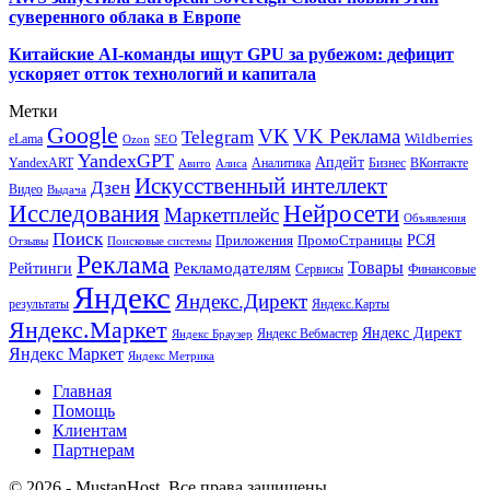
суверенного облака в Европе
Китайские AI-команды ищут GPU за рубежом: дефицит
ускоряет отток технологий и капитала
Метки
Google
VK
VK Реклама
Telegram
eLama
Wildberries
SEO
Ozon
YandexGPT
Апдейт
YandexART
Аналитика
Бизнес
ВКонтакте
Авито
Алиса
Искусственный интеллект
Дзен
Видео
Выдача
Исследования
Нейросети
Маркетплейс
Объявления
Поиск
РСЯ
Приложения
ПромоСтраницы
Поисковые системы
Отзывы
Реклама
Рекламодателям
Товары
Рейтинги
Сервисы
Финансовые
Яндекс
Яндекс.Директ
результаты
Яндекс.Карты
Яндекс.Маркет
Яндекс Директ
Яндекс Вебмастер
Яндекс Браузер
Яндекс Маркет
Яндекс Метрика
Главная
Помощь
Клиентам
Партнерам
© 2026 - MustanHost. Все права защищены.