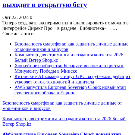
выходят в открытую бету
Окт 22, 2024
0
Теперь создавать эксперименты и анализировать их можно в
интерфейсе Директ Про – в разделе «Библиотека» →…
Свежие записи
Безопасность смартфона: как защитить личные данные
от мошенников и вирусов
Компьютер для стриминга и создания контента 2026
Белый Ветер Shop.kz
Хоккейное сообщество Беларуси возложило цветы к
Монументу Победы в Минске
Китайские AI-команды ищут GPU за рубежом: дефицит
ускоряет отток технологий и капитала
AWS запустила European Sovereign Cloud: новый этап
суверенного облака в Европе
Безопасность смартфона: как защитить личные данные от
мошенников и вирусов
Компьютер для стриминга и создания контента 2026 Белый
Ветер Shop.kz
AWS запустила European Sovereign Cloud: новый этап