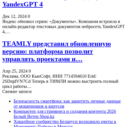
YandexGPT 4
Дек 12, 2024
0
Яндекс обновил сервис «Документы». Компания встроила в
онлайн-редактор текстовых документов нейросеть YandexGPT
4,…
TEAMLY представил обновленную
версию: платформа позволит
управлять проектами и…
Апр 25, 2024
0
Реклама. ООО КьюСофт, ИНН 7714594610 Erid:
2SDnjdVN7Cd Теперь в ТИМЛИ можно выстроить полный
цикл работы…
Свежие записи
Безопасность смартфона: как защитить личные данные
от мошенников и вирусов
Компьютер для стриминга и создания контента 2026
Белый Ветер Shop.kz
Хоккейное сообщество Беларуси возложило цветы к
Монументу Победы в Минске