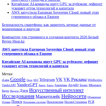
Китайские AI-команды ищут GPU за рубежом: дефицит
ускоряет отток технологий и капитала
AWS запустила European Sovereign Cloud: новый этап
суверенного облака в Европе
Безопасность смартфона: как защитить личные данные от
мошенников и вирусов
Компьютер для стриминга и создания контента 2026 Белый
Ветер Shop.kz
AWS запустила European Sovereign Cloud: новый этап
суверенного облака в Европе
Китайские AI-команды ищут GPU за рубежом: дефицит
ускоряет отток технологий и капитала
Метки
Google
VK
VK Реклама
Telegram
eLama
Wildberries
SEO
Ozon
YandexGPT
Апдейт
YandexART
Аналитика
Бизнес
ВКонтакте
Авито
Алиса
Искусственный интеллект
Дзен
Видео
Выдача
Исследования
Нейросети
Маркетплейс
Объявления
Поиск
РСЯ
Приложения
ПромоСтраницы
Поисковые системы
Отзывы