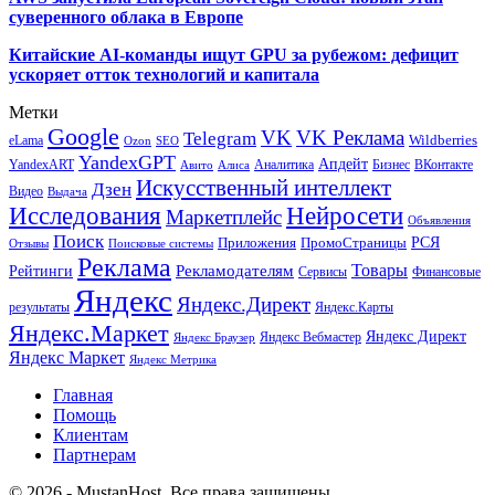
суверенного облака в Европе
Китайские AI-команды ищут GPU за рубежом: дефицит
ускоряет отток технологий и капитала
Метки
Google
VK
VK Реклама
Telegram
eLama
Wildberries
SEO
Ozon
YandexGPT
Апдейт
YandexART
Аналитика
Бизнес
ВКонтакте
Авито
Алиса
Искусственный интеллект
Дзен
Видео
Выдача
Исследования
Нейросети
Маркетплейс
Объявления
Поиск
РСЯ
Приложения
ПромоСтраницы
Поисковые системы
Отзывы
Реклама
Рекламодателям
Товары
Рейтинги
Сервисы
Финансовые
Яндекс
Яндекс.Директ
результаты
Яндекс.Карты
Яндекс.Маркет
Яндекс Директ
Яндекс Вебмастер
Яндекс Браузер
Яндекс Маркет
Яндекс Метрика
Главная
Помощь
Клиентам
Партнерам
© 2026 - MustanHost. Все права защищены.