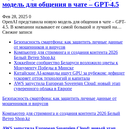
модель для общения в чате – GPT-4.5
Фев 28, 2025
0
OpenAI представила новую модель для общения в чате – GPT-
4.5. В компании называют ее самой большой и лучшей на…
Свежие записи
Безопасность смартфона: как защитить личные данные
от мошенников и вирусов
Компьютер для стриминга и создания контента 2026
Белый Ветер Shop.kz
Хоккейное сообщество Беларуси возложило цветы к
Монументу Победы в Минске
Китайские AI-команды ищут GPU за рубежом: дефицит
ускоряет отток технологий и капитала
AWS запустила European Sovereign Cloud: новый этап
суверенного облака в Европе
Безопасность смартфона: как защитить личные данные от
мошенников и вирусов
Компьютер для стриминга и создания контента 2026 Белый
Ветер Shop.kz
AWS запустила European Sovereign Cloud: новый этап