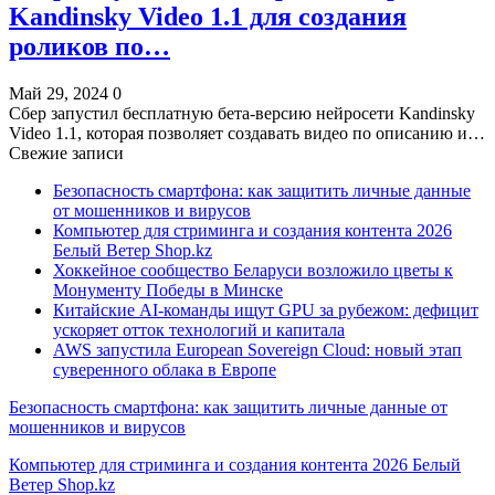
Kandinsky Video 1.1 для создания
роликов по…
Май 29, 2024
0
Сбер запустил бесплатную бета-версию нейросети Kandinsky
Video 1.1, которая позволяет создавать видео по описанию и…
Свежие записи
Безопасность смартфона: как защитить личные данные
от мошенников и вирусов
Компьютер для стриминга и создания контента 2026
Белый Ветер Shop.kz
Хоккейное сообщество Беларуси возложило цветы к
Монументу Победы в Минске
Китайские AI-команды ищут GPU за рубежом: дефицит
ускоряет отток технологий и капитала
AWS запустила European Sovereign Cloud: новый этап
суверенного облака в Европе
Безопасность смартфона: как защитить личные данные от
мошенников и вирусов
Компьютер для стриминга и создания контента 2026 Белый
Ветер Shop.kz