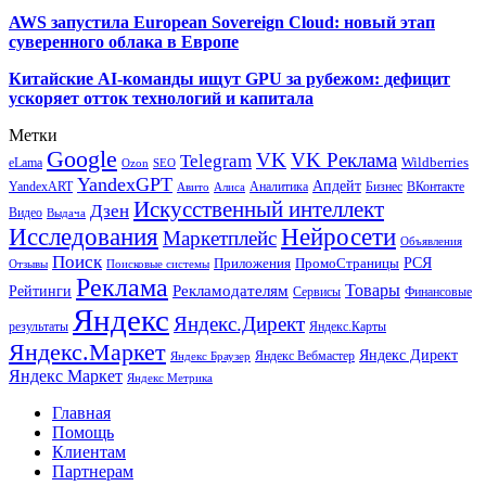
AWS запустила European Sovereign Cloud: новый этап
суверенного облака в Европе
Китайские AI-команды ищут GPU за рубежом: дефицит
ускоряет отток технологий и капитала
Метки
Google
VK
VK Реклама
Telegram
eLama
Wildberries
SEO
Ozon
YandexGPT
Апдейт
YandexART
Аналитика
Бизнес
ВКонтакте
Авито
Алиса
Искусственный интеллект
Дзен
Видео
Выдача
Исследования
Нейросети
Маркетплейс
Объявления
Поиск
РСЯ
Приложения
ПромоСтраницы
Поисковые системы
Отзывы
Реклама
Рекламодателям
Товары
Рейтинги
Сервисы
Финансовые
Яндекс
Яндекс.Директ
результаты
Яндекс.Карты
Яндекс.Маркет
Яндекс Директ
Яндекс Вебмастер
Яндекс Браузер
Яндекс Маркет
Яндекс Метрика
Главная
Помощь
Клиентам
Партнерам