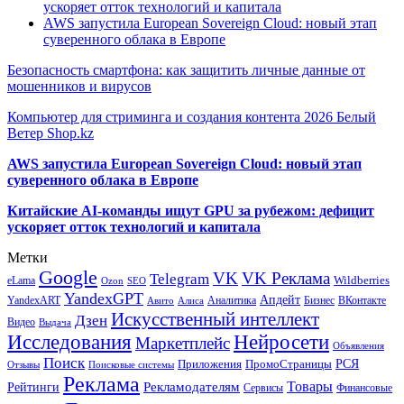
ускоряет отток технологий и капитала
AWS запустила European Sovereign Cloud: новый этап
суверенного облака в Европе
Безопасность смартфона: как защитить личные данные от
мошенников и вирусов
Компьютер для стриминга и создания контента 2026 Белый
Ветер Shop.kz
AWS запустила European Sovereign Cloud: новый этап
суверенного облака в Европе
Китайские AI-команды ищут GPU за рубежом: дефицит
ускоряет отток технологий и капитала
Метки
Google
VK
VK Реклама
Telegram
eLama
Wildberries
SEO
Ozon
YandexGPT
Апдейт
YandexART
Аналитика
Бизнес
ВКонтакте
Авито
Алиса
Искусственный интеллект
Дзен
Видео
Выдача
Исследования
Нейросети
Маркетплейс
Объявления
Поиск
РСЯ
Приложения
ПромоСтраницы
Поисковые системы
Отзывы
Реклама
Рекламодателям
Товары
Рейтинги
Сервисы
Финансовые