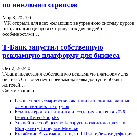
по инклюзии сервисов
Мар 8, 2025
0
VK открыла для всех желающих внутреннюю систему курсов
по адаптации цифровых продуктов для людей с
особенностями…
Т-Банк запустил собственную
рекламную платформу для бизнеса
Окт 2, 2024
0
Т-Банк представил собственную рекламную платформу для
бизнеса. Она обеспечит рекламодателям доступ к 50 млн
жителей…
Свежие записи
Безопасность смартфона: как защитить личные данные
от мошенников и вирусов
Компьютер для стриминга и создания контента 2026
Белый Ветер Shop.kz
Хоккейное сообщество Беларуси возложило цветы к
Монументу Победы в Минске
Китайские AI-команды ищут GPU за рубежом: дефицит