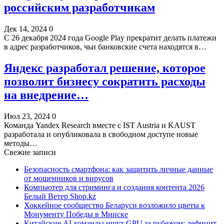
российским разработчикам
Дек 14, 2024
0
С 26 декабря 2024 года Google Play прекратит делать платежи
в адрес разработчиков, чьи банковские счета находятся в…
Яндекс разработал решение, которое
позволит бизнесу сократить расходы
на внедрение…
Июл 23, 2024
0
Команда Yandex Research вместе с IST Austria и KAUST
разработала и опубликовала в свободном доступе новые
методы…
Свежие записи
Безопасность смартфона: как защитить личные данные
от мошенников и вирусов
Компьютер для стриминга и создания контента 2026
Белый Ветер Shop.kz
Хоккейное сообщество Беларуси возложило цветы к
Монументу Победы в Минске
Китайские AI-команды ищут GPU за рубежом: дефицит