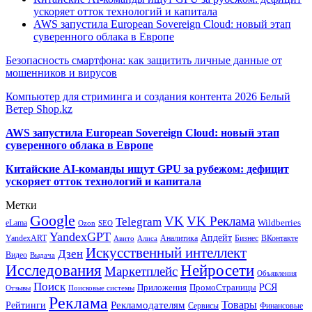
ускоряет отток технологий и капитала
AWS запустила European Sovereign Cloud: новый этап
суверенного облака в Европе
Безопасность смартфона: как защитить личные данные от
мошенников и вирусов
Компьютер для стриминга и создания контента 2026 Белый
Ветер Shop.kz
AWS запустила European Sovereign Cloud: новый этап
суверенного облака в Европе
Китайские AI-команды ищут GPU за рубежом: дефицит
ускоряет отток технологий и капитала
Метки
Google
VK
VK Реклама
Telegram
eLama
Wildberries
SEO
Ozon
YandexGPT
Апдейт
YandexART
Аналитика
Бизнес
ВКонтакте
Авито
Алиса
Искусственный интеллект
Дзен
Видео
Выдача
Исследования
Нейросети
Маркетплейс
Объявления
Поиск
РСЯ
Приложения
ПромоСтраницы
Поисковые системы
Отзывы
Реклама
Рекламодателям
Товары
Рейтинги
Сервисы
Финансовые