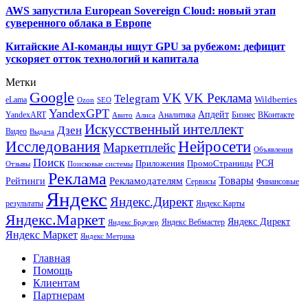
AWS запустила European Sovereign Cloud: новый этап
суверенного облака в Европе
Китайские AI-команды ищут GPU за рубежом: дефицит
ускоряет отток технологий и капитала
Метки
Google
VK
VK Реклама
Telegram
eLama
Wildberries
SEO
Ozon
YandexGPT
Апдейт
YandexART
Аналитика
Бизнес
ВКонтакте
Авито
Алиса
Искусственный интеллект
Дзен
Видео
Выдача
Исследования
Нейросети
Маркетплейс
Объявления
Поиск
РСЯ
Приложения
ПромоСтраницы
Поисковые системы
Отзывы
Реклама
Рекламодателям
Товары
Рейтинги
Сервисы
Финансовые
Яндекс
Яндекс.Директ
результаты
Яндекс.Карты
Яндекс.Маркет
Яндекс Директ
Яндекс Вебмастер
Яндекс Браузер
Яндекс Маркет
Яндекс Метрика
Главная
Помощь
Клиентам
Партнерам