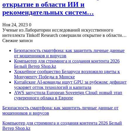
открытие в области ИИ и
рекомендательных систем…
Ноя 24, 2023
0
Ученые из Лаборатории исследований искусственного
интеллекта Tinkoff Research совершили открытие в области…
Свежие записи
Безопасность смартфона: как защитить личные данные
от мошенников и вирусов
Компьютер для стриминга и создания контента 2026
Белый Ветер Shop.kz
Хоккейное сообщество Беларуси возложило цветы к
Монументу Победы в Минске
Китайские AI-команды ищут GPU за рубежом: дефицит
ускоряет отток технологий и капитала
AWS запустила European Sovereign Cloud: новый этап
суверенного облака в Европе
Безопасность смартфона: как защитить личные данные от
мошенников и вирусов
Компьютер для стриминга и создания контента 2026 Белый
Ветер Shop.kz