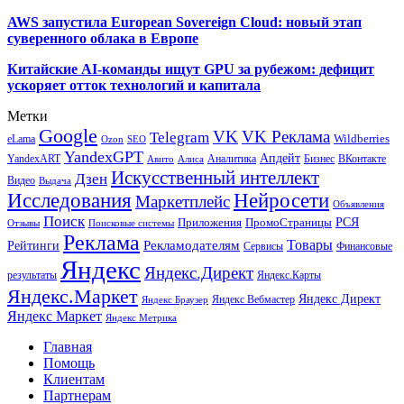
AWS запустила European Sovereign Cloud: новый этап
суверенного облака в Европе
Китайские AI-команды ищут GPU за рубежом: дефицит
ускоряет отток технологий и капитала
Метки
Google
VK
VK Реклама
Telegram
eLama
Wildberries
SEO
Ozon
YandexGPT
Апдейт
YandexART
Аналитика
Бизнес
ВКонтакте
Авито
Алиса
Искусственный интеллект
Дзен
Видео
Выдача
Исследования
Нейросети
Маркетплейс
Объявления
Поиск
РСЯ
Приложения
ПромоСтраницы
Поисковые системы
Отзывы
Реклама
Рекламодателям
Товары
Рейтинги
Сервисы
Финансовые
Яндекс
Яндекс.Директ
результаты
Яндекс.Карты
Яндекс.Маркет
Яндекс Директ
Яндекс Вебмастер
Яндекс Браузер
Яндекс Маркет
Яндекс Метрика
Главная
Помощь
Клиентам
Партнерам