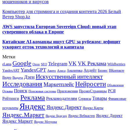
мошенников и вирусов
Компьютер для стриминга и создания контента 2026 Белый
Ветер Shop.kz
AWS запустила European Sovereign Cloud: новый этап
суверенного облака в Европе
Китайские AI-команды ищут GPU за рубежом: дефицит
ускоряет отток технологий и капитала
Метки
Google
VK
VK Реклама
Telegram
eLama
Wildberries
SEO
Ozon
YandexGPT
Апдейт
YandexART
Аналитика
Бизнес
ВКонтакте
Авито
Алиса
Искусственный интеллект
Дзен
Видео
Выдача
Исследования
Нейросети
Маркетплейс
Объявления
Поиск
РСЯ
Приложения
ПромоСтраницы
Поисковые системы
Отзывы
Реклама
Рекламодателям
Товары
Рейтинги
Сервисы
Финансовые
Яндекс
Яндекс.Директ
результаты
Яндекс.Карты
Яндекс.Маркет
Яндекс Директ
Яндекс Вебмастер
Яндекс Браузер
Яндекс Маркет
Яндекс Метрика