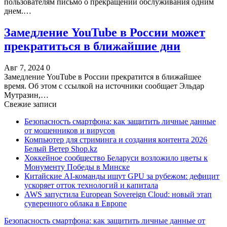
пользователям письмо о прекращении обслуживания одним
днем.…
Замедление YouTube в России может
прекратиться в ближайшие дни
Авг 7, 2024
0
Замедление YouTube в России прекратится в ближайшее
время. Об этом с ссылкой на источники сообщает Эльдар
Мутразин,…
Свежие записи
Безопасность смартфона: как защитить личные данные
от мошенников и вирусов
Компьютер для стриминга и создания контента 2026
Белый Ветер Shop.kz
Хоккейное сообщество Беларуси возложило цветы к
Монументу Победы в Минске
Китайские AI-команды ищут GPU за рубежом: дефицит
ускоряет отток технологий и капитала
AWS запустила European Sovereign Cloud: новый этап
суверенного облака в Европе
Безопасность смартфона: как защитить личные данные от